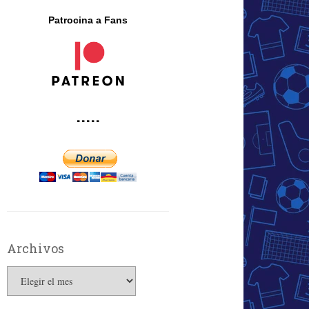
Patrocina a Fans
·····
Archivos
Archivos