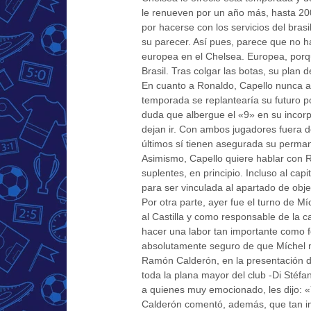
le renueven por un año más, hasta 200
por hacerse con los servicios del bras
su parecer. Así pues, parece que no h
europea en el Chelsea. Europea, porq
Brasil. Tras colgar las botas, su plan 
En cuanto a Ronaldo, Capello nunca ad
temporada se replantearía su futuro p
duda que albergue el «9» en su incorpo
dejan ir. Con ambos jugadores fuera de
últimos sí tienen asegurada su perman
Asimismo, Capello quiere hablar con R
suplentes, en principio. Incluso al cap
para ser vinculada al apartado de obje
Por otra parte, ayer fue el turno de Mí
al Castilla y como responsable de la c
hacer una labor tan importante como f
absolutamente seguro de que Míchel no
Ramón Calderón, en la presentación del
toda la plana mayor del club -Di Stéfan
a quienes muy emocionado, les dijo: «
Calderón comentó, además, que tan i