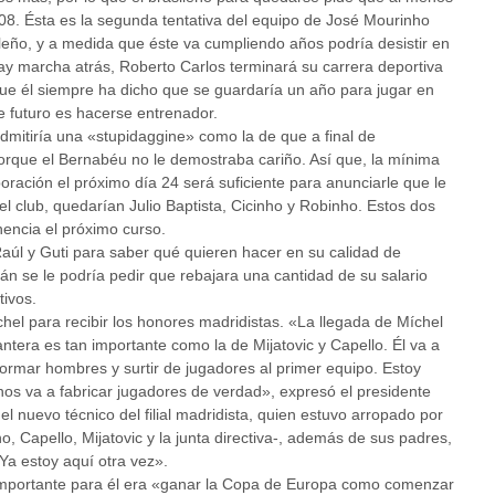
8. Ésta es la segunda tentativa del equipo de José Mourinho
ileño, y a medida que éste va cumpliendo años podría desistir en
ay marcha atrás, Roberto Carlos terminará su carrera deportiva
ue él siempre ha dicho que se guardaría un año para jugar en
de futuro es hacerse entrenador.
mitiría una «stupidaggine» como la de que a final de
orque el Bernabéu no le demostraba cariño. Así que, la mínima
ración el próximo día 24 será suficiente para anunciarle que le
l club, quedarían Julio Baptista, Cicinho y Robinho. Estos dos
encia el próximo curso.
aúl y Guti para saber qué quieren hacer en su calidad de
itán se le podría pedir que rebajara una cantidad de su salario
tivos.
chel para recibir los honores madridistas. «La llegada de Míchel
antera es tan importante como la de Mijatovic y Capello. Él va a
ormar hombres y surtir de jugadores al primer equipo. Estoy
s va a fabricar jugadores de verdad», expresó el presidente
 nuevo técnico del filial madridista, quien estuvo arropado por
o, Capello, Mijatovic y la junta directiva-, además de sus padres,
Ya estoy aquí otra vez».
mportante para él era «ganar la Copa de Europa como comenzar