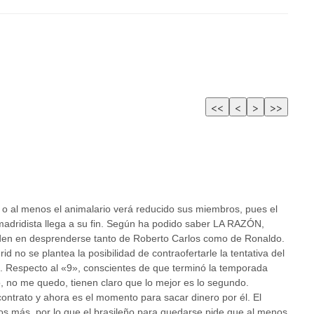
 o al menos el animalario verá reducido sus miembros, pues el
 madridista llega a su fin. Según ha podido saber LA RAZÓN,
ciden en desprenderse tanto de Roberto Carlos como de Ronaldo.
rid no se plantea la posibilidad de contraofertarle la tentativa del
. Respecto al «9», conscientes de que terminó la temporada
 no me quedo, tienen claro que lo mejor es lo segundo.
ontrato y ahora es el momento para sacar dinero por él. El
os más, por lo que el brasileño para quedarse pide que al menos