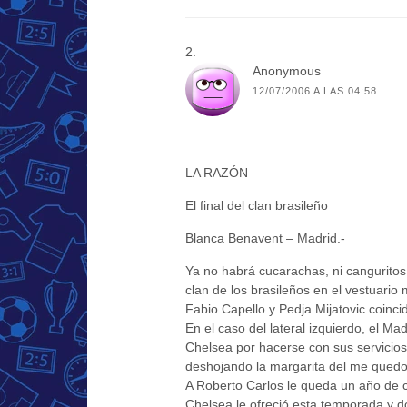
Anonymous
12/07/2006 A LAS 04:58
LA RAZÓN
El final del clan brasileño
Blanca Benavent – Madrid.-
Ya no habrá cucarachas, ni canguritos
clan de los brasileños en el vestuario
Fabio Capello y Pedja Mijatovic coin
En el caso del lateral izquierdo, el Mad
Chelsea por hacerse con sus servicios
deshojando la margarita del me quedo,
A Roberto Carlos le queda un año de c
Chelsea le ofreció esta temporada y d