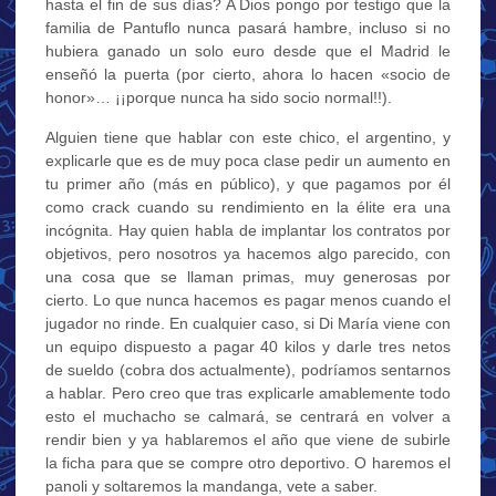
hasta el fin de sus días? A Dios pongo por testigo que la
familia de Pantuflo nunca pasará hambre, incluso si no
hubiera ganado un solo euro desde que el Madrid le
enseñó la puerta (por cierto, ahora lo hacen «socio de
honor»… ¡¡porque nunca ha sido socio normal!!).
Alguien tiene que hablar con este chico, el argentino, y
explicarle que es de muy poca clase pedir un aumento en
tu primer año (más en público), y que pagamos por él
como crack cuando su rendimiento en la élite era una
incógnita. Hay quien habla de implantar los contratos por
objetivos, pero nosotros ya hacemos algo parecido, con
una cosa que se llaman primas, muy generosas por
cierto. Lo que nunca hacemos es pagar menos cuando el
jugador no rinde. En cualquier caso, si Di María viene con
un equipo dispuesto a pagar 40 kilos y darle tres netos
de sueldo (cobra dos actualmente), podríamos sentarnos
a hablar. Pero creo que tras explicarle amablemente todo
esto el muchacho se calmará, se centrará en volver a
rendir bien y ya hablaremos el año que viene de subirle
la ficha para que se compre otro deportivo. O haremos el
panoli y soltaremos la mandanga, vete a saber.