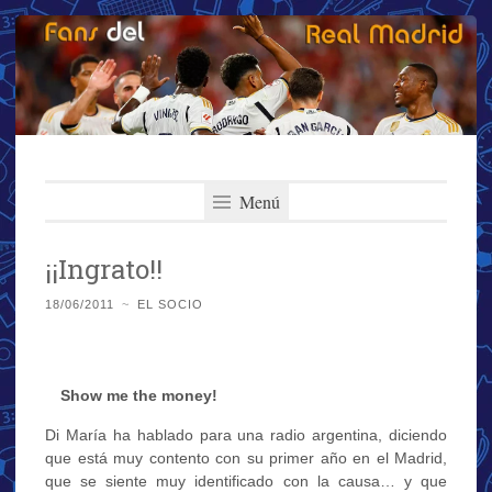
Fans del Real
Saltar
El primer y más importante blog del Real Madrid
al
Menú
Madrid
contenido
¡¡Ingrato!!
18/06/2011
~
EL SOCIO
…
Show me the money!
Di María ha hablado para una radio argentina, diciendo
que está muy contento con su primer año en el Madrid,
que se siente muy identificado con la causa… y que