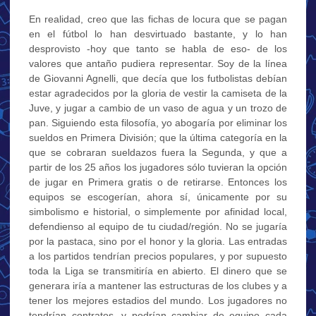
En realidad, creo que las fichas de locura que se pagan
en el fútbol lo han desvirtuado bastante, y lo han
desprovisto -hoy que tanto se habla de eso- de los
valores que antaño pudiera representar. Soy de la línea
de Giovanni Agnelli, que decía que los futbolistas debían
estar agradecidos por la gloria de vestir la camiseta de la
Juve, y jugar a cambio de un vaso de agua y un trozo de
pan. Siguiendo esta filosofía, yo abogaría por eliminar los
sueldos en Primera División; que la última categoría en la
que se cobraran sueldazos fuera la Segunda, y que a
partir de los 25 años los jugadores sólo tuvieran la opción
de jugar en Primera gratis o de retirarse. Entonces los
equipos se escogerían, ahora sí, únicamente por su
simbolismo e historial, o simplemente por afinidad local,
defendienso al equipo de tu ciudad/región. No se jugaría
por la pastaca, sino por el honor y la gloria. Las entradas
a los partidos tendrían precios populares, y por supuesto
toda la Liga se transmitiría en abierto. El dinero que se
generara iría a mantener las estructuras de los clubes y a
tener los mejores estadios del mundo. Los jugadores no
tendrían contratos, y podrían cambiar de equipo cada