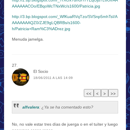
AAAAAACOo/EBqoWcTNxWc/s1600/Patricia.jpg
http://3.bp.blogspot.com/_WfKuaRVqTzo/SVSnp5mhTsI/A
AAAAAAAQZ0/ZJE9gLQBRBs/s1600-
h/Patricia+Ram%C3%ADrez.jpg
Menuda jamelga.
El Socio
18/06/2011 A LAS 14:09
alfvalera
: ¿Ya se ha comentado esto?
No, no vale estar tres días de juerga o en el tuíter y luego