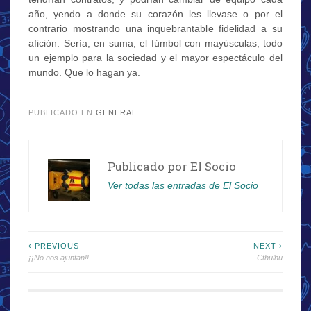
año, yendo a donde su corazón les llevase o por el
contrario mostrando una inquebrantable fidelidad a su
afición. Sería, en suma, el fúmbol con mayúsculas, todo
un ejemplo para la sociedad y el mayor espectáculo del
mundo. Que lo hagan ya.
.
PUBLICADO EN
GENERAL
Publicado por
El Socio
Ver todas las entradas de El Socio
Navegación
‹ PREVIOUS
NEXT ›
¡¡No nos ajuntan!!
Cthulhu
de
entradas