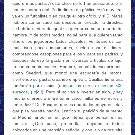
quiere más pasta. A este chico no lo han asesorado, o lo
han asesorado mal. Pedir dinero en público está muy feo,
ya en un futbolista o en cualquier otro oficio, y si Di María
hubiera comunicado sus deseos en privado, la directiva
se habrían enterado igual sin quedar como un muerto de
hambre. Y de todos modos, no sé para qué quieren tanto
dinero los jugadores. Estos chavales, veinteañeros con
más bien pocas inquietudes, suelen usar el dinero
comprándose casoplones para ellos y para sus padres, y
después de eso lo gastan en diversos artículos de lujo,
frecuentemente coches. Hombre, ha habido excepciones,
como Seedorf, que montó una escudería de motos,
invirtiendo su pasta, creando empleo… Casillos tiene una
fundación para ninios (
aunque los cursos cuestan 500
euracos, ¡¡ojo!!
). Pero si no vas a invertir en algo, ¿hay
mucha diferencia entre tener cinco millones de euros y
tener diez? Del Bosque, que es uno de los mayores jetas
que pisa nuestra nación, justificó su petición de aumento
al Madrid, años ha, en que «tenía que pensar en su
familia». ¿Qué pasa, pretendía dejarlos a todos
colocados en una mansión señorial y con la vida resuelta