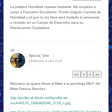
La palabra Humildad repatea bastante. Me empieza a
sonar a Fascismo Encubierto. Pronto exigirán Carnets de
Humildad y el que no los lleve será fusilado al amanecer
o recluido en un Campo de Extermino para su
Reeducación Ciudadana.
Special_One
18/06/2011 A LAS 14:07
Manzano se quiere llevar al Atleti a la psicóloga MILF del
Betis Patricia Ramírez.
http://profile.ak.fbcdn.net/hprofile-ak-
snc4/49133_1586469246_2719_n.jpg
http://2.bp.blogspot.com/_7rXOx7dnUfY/TEqOju7L6OI/AA