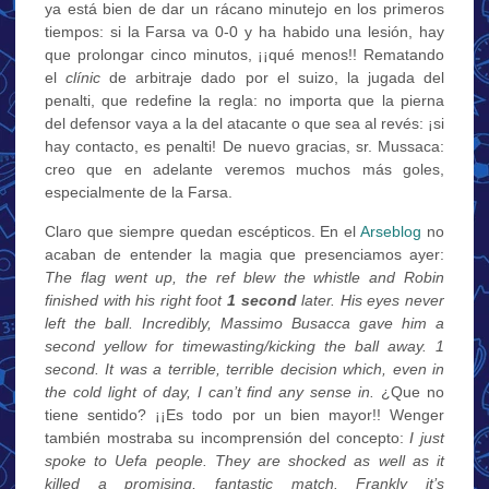
ya está bien de dar un rácano minutejo en los primeros
tiempos: si la Farsa va 0-0 y ha habido una lesión, hay
que prolongar cinco minutos, ¡¡qué menos!! Rematando
el
clínic
de arbitraje dado por el suizo, la jugada del
penalti, que redefine la regla: no importa que la pierna
del defensor vaya a la del atacante o que sea al revés: ¡si
hay contacto, es penalti! De nuevo gracias, sr. Mussaca:
creo que en adelante veremos muchos más goles,
especialmente de la Farsa.
Claro que siempre quedan escépticos. En el
Arseblog
no
acaban de entender la magia que presenciamos ayer:
The flag went up, the ref blew the whistle and Robin
finished with his right foot
1 second
later. His eyes never
left the ball. Incredibly, Massimo Busacca gave him a
second yellow for timewasting/kicking the ball away. 1
second. It was a terrible, terrible decision which, even in
the cold light of day, I can’t find any sense in.
¿Que no
tiene sentido? ¡¡Es todo por un bien mayor!! Wenger
también mostraba su incomprensión del concepto:
I just
spoke to Uefa people. They are shocked as well as it
killed a promising, fantastic match. Frankly it’s