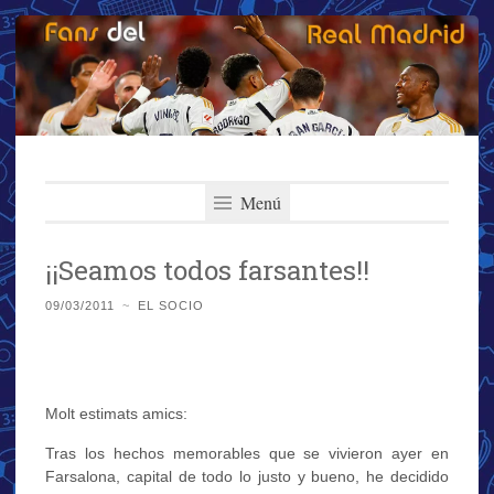
Fans del Real
Saltar
El primer y más importante blog del Real Madrid
al
Menú
Madrid
contenido
¡¡Seamos todos farsantes!!
09/03/2011
~
EL SOCIO
Molt estimats amics:
Tras los hechos memorables que se vivieron ayer en
Farsalona, capital de todo lo justo y bueno, he decidido