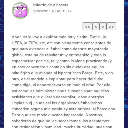
culerdo de albacete
09/03/2011 A LAS 15:12
A ver, os lo voy a explicar todo muy clarito. Platini, la
UEFA, la FIFA, etc, etc son plenamente conscientes de
que para extender el futbol como deporte mayoritorio
global, este ha de resultar muy entretenido y todo lo
espectacular posible, tal y como lo viene practicando (y
en esto convendreis conmigo sin duda) ese equipo
mitológico que atiende al hipocorístico Barça. Este, y no
otro, es el modelo a implantar para hacer del futbol,
como digo, el deporte favorito en todo el orbe. Por ello,
así como las Administraciones subvencionan aquellas
actividades que quieren desarrollar, leáse energias
limpias p.ej., pues así los organismos futbolísticos
conceden alguna minuscula ayudita artbitral al Barcelona.
Para que ese modelo acabe imperando. Nosotros,
sabedores de que no las necesitamos, las aceptamos
con resignación y humildad, mucha humildad, pues son