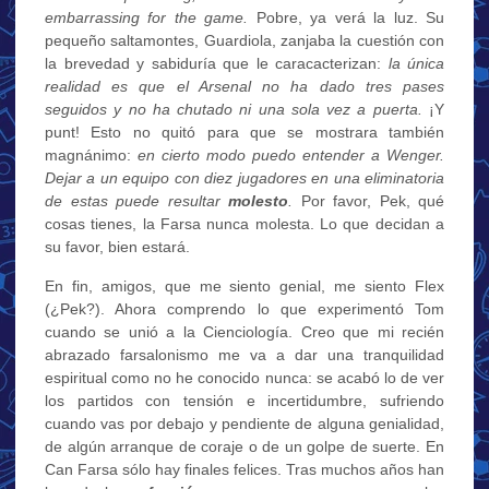
embarrassing for the game.
Pobre, ya verá la luz. Su
pequeño saltamontes, Guardiola, zanjaba la cuestión con
la brevedad y sabiduría que le caracacterizan:
la única
realidad es que el Arsenal no ha dado tres pases
seguidos y no ha chutado ni una sola vez a puerta.
¡Y
punt! Esto no quitó para que se mostrara también
magnánimo:
en cierto modo puedo entender a Wenger.
Dejar a un equipo con diez jugadores en una eliminatoria
de estas puede resultar
molesto
.
Por favor, Pek, qué
cosas tienes, la Farsa nunca molesta. Lo que decidan a
su favor, bien estará.
En fin, amigos, que me siento genial, me siento Flex
(¿Pek?). Ahora comprendo lo que experimentó Tom
cuando se unió a la Cienciología. Creo que mi recién
abrazado farsalonismo me va a dar una tranquilidad
espiritual como no he conocido nunca: se acabó lo de ver
los partidos con tensión e incertidumbre, sufriendo
cuando vas por debajo y pendiente de alguna genialidad,
de algún arranque de coraje o de un golpe de suerte. En
Can Farsa sólo hay finales felices. Tras muchos años han