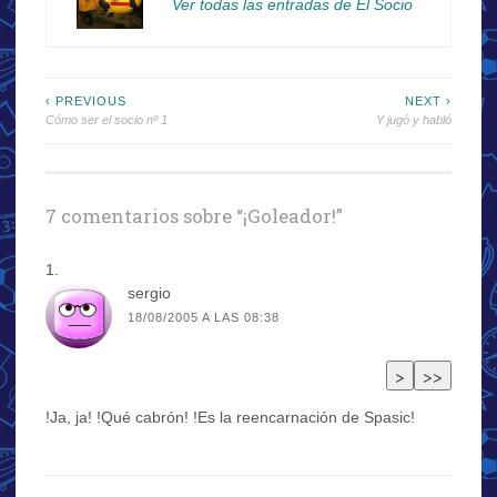
Ver todas las entradas de El Socio
Navegación
‹ PREVIOUS
NEXT ›
Cómo ser el socio nº 1
Y jugó y habló
de
entradas
7 comentarios sobre “
¡Goleador!
”
sergio
18/08/2005 A LAS 08:38
!Ja, ja! !Qué cabrón! !Es la reencarnación de Spasic!