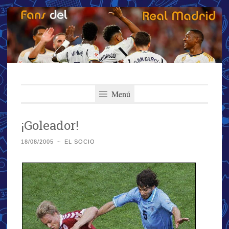
Fans del Real
Saltar
El primer y más importante blog del Real Madrid
al
Menú
Madrid
contenido
¡Goleador!
18/08/2005
~
EL SOCIO