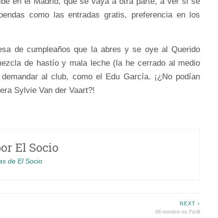
be en el Madrid, que se vaya a otra parte, a ver si se
ebendas como las entradas gratis, preferencia en los
n esa de cumpleaños que la abres y se oye al Querido
ezcla de hastío y mala leche (la he cerrado al medio
 demandar al club, como el Edu García. ¡¿No podían
iera Sylvie Van der Vaart?!
por
El Socio
as de El Socio
NEXT ›
Mi nombre es Ferlli