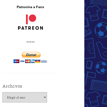
Patrocina a Fans
·····
Archivos
Archivos