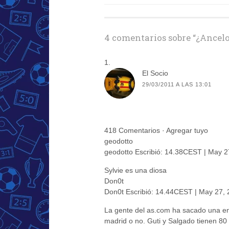
de
entradas
4 comentarios sobre “
¿Ancelo
El Socio
29/03/2011 A LAS 13:01
418 Comentarios · Agregar tuyo
geodotto
geodotto Escribió: 14.38CEST | May 2
Sylvie es una diosa
Don0t
Don0t Escribió: 14.44CEST | May 27,
La gente del as.com ha sacado una enc
madrid o no. Guti y Salgado tienen 80