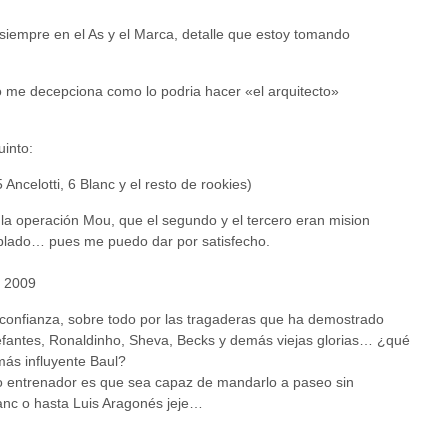
iempre en el As y el Marca, detalle que estoy tomando
o me decepciona como lo podria hacer «el arquitecto»
uinto:
 Ancelotti, 6 Blanc y el resto de rookies)
 la operación Mou, que el segundo y el tercero eran mision
ablado… pues me puedo dar por satisfecho.
, 2009
 confianza, sobre todo por las tragaderas que ha demostrado
efantes, Ronaldinho, Sheva, Becks y demás viejas glorias… ¿qué
más influyente Baul?
vo entrenador es que sea capaz de mandarlo a paseo sin
lanc o hasta Luis Aragonés jeje…