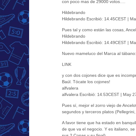
con poco mas de 29000 votos….
Hildebrando
Hildebrando Escribió: 14.45CEST | Ma
Pues tal y como están las cosas, Ance
Hildebrando
Hildebrando Escribió: 14.49CEST | Ma
Nuevo mameluco del Marca al tábano
LINK
y con dos cojones dice que es incompr
Baúl. Tócate los cojones!
alfvalera
alfvalera Escribió: 14.53CEST | May 2
Pues sí, mejor el zorro viejo de Ancelo
segundos y terceros platos (Pellegrini
A favor tiene que ha estado en banquill
de que va el negocio. Y es italiano, 
sus 2 Copas y su final).