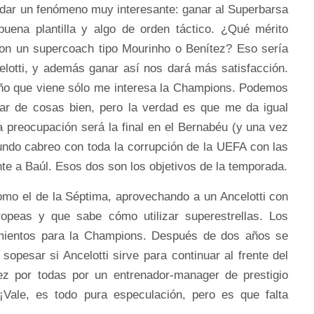
 dar un fenómeno muy interesante: ganar al Superbarsa
buena plantilla y algo de orden táctico. ¿Qué mérito
con un supercoach tipo Mourinho o Benítez? Eso sería
lotti, y además ganar así nos dará más satisfacción.
ño que viene sólo me interesa la Champions. Podemos
ar de cosas bien, pero la verdad es que me da igual
a preocupación será la final en el Bernabéu (y una vez
ndo cabreo con toda la corrupción de la UEFA con las
te a Baúl. Esos dos son los objetivos de la temporada.
omo el de la Séptima, aprovechando a un Ancelotti con
ropeas y que sabe cómo utilizar superestrellas. Los
amientos para la Champions. Después de dos años se
opesar si Ancelotti sirve para continuar al frente del
z por todas por un entrenador-manager de prestigio
 ¡Vale, es todo pura especulación, pero es que falta