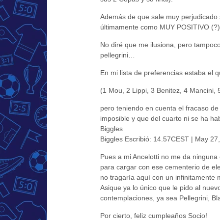
Además de que sale muy perjudicado s
últimamente como MUY POSITIVO (?)
No diré que me ilusiona, pero tampoc
pellegrini…
En mi lista de preferencias estaba el q
(1 Mou, 2 Lippi, 3 Benitez, 4 Mancini, 5
pero teniendo en cuenta el fracaso de
imposible y que del cuarto ni se ha h
Biggles
Biggles Escribió: 14.57CEST | May 27
Pues a mi Ancelotti no me da ninguna
para cargar con ese cementerio de el
no tragaría aquí con un infinitamente 
Asique ya lo único que le pido al nue
contemplaciones, ya sea Pellegrini, B
Por cierto, feliz cumpleaños Socio!