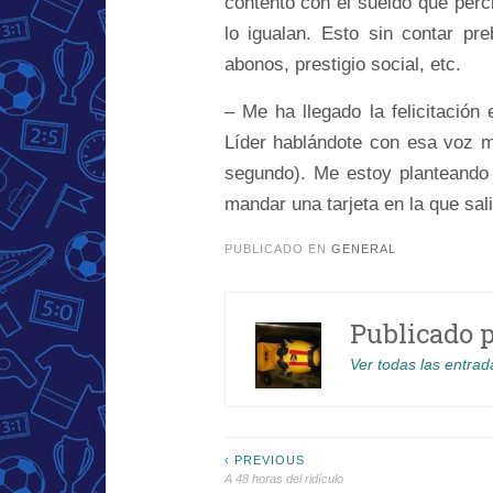
contento con el sueldo que perci
lo igualan. Esto sin contar pr
abonos, prestigio social, etc.
– Me ha llegado la felicitació
Líder hablándote con esa voz m
segundo). Me estoy planteando
mandar una tarjeta en la que sal
PUBLICADO EN
GENERAL
Publicado 
Ver todas las entrad
Navegación
‹ PREVIOUS
A 48 horas del ridículo