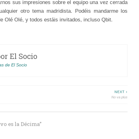
carnos sus impresiones sobre el equipo una vez cerrada
 cualquier otro tema madridista. Podéis mandarme los
de Olé Olé, y todos estáis invitados, incluso Qbit.
por
El Socio
as de El Socio
NEXT ›
No va plus
ivo es la Décima
”