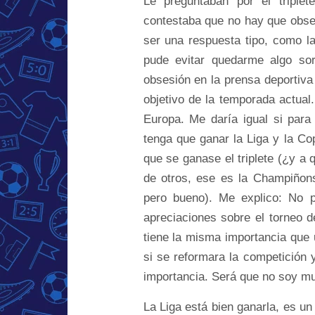
Le preguntaban por el triplet
contestaba que no hay que obses
ser una respuesta tipo, como la
pude evitar quedarme algo sor
obsesión en la prensa deportiva 
objetivo de la temporada actual.
Europa. Me daría igual si par
tenga que ganar la Liga y la Co
que se ganase el triplete (¿y a 
de otros, ese es la Champiñon
pero bueno). Me explico: No p
apreciaciones sobre el torneo 
tiene la misma importancia que
si se reformara la competición y
importancia. Será que no soy m
La Liga está bien ganarla, es un