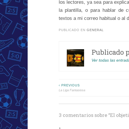
los lectores, ya sea para expli
la plantilla, o para hablar de
textos a mi correo habitual o al 
PUBLICADO EN
GENERAL
Publicado 
Ver todas las entrad
Navegación
‹ PREVIOUS
La Liga Fantasiosa
de
entradas
3 comentarios sobre “
El objet