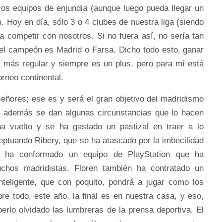
cos equipos de enjundia (aunque luego pueda llegar un
). Hoy en día, sólo 3 o 4 clubes de nuestra liga (siendo
a competir con nosotros. Si no fuera así, no sería tan
el campeón es Madrid o Farsa. Dicho todo esto, ganar
el más regular y siempre es un plus, pero para mí está
orneo continental.
eñores; ese es y será el gran objetivo del madridismo
o además se dan algunas circunstancias que lo hacen
ha vuelto y se ha gastado un pastizal en traer a lo
eptuando Ribery, que se ha atascado por la imbecilidad
 y ha conformado un equipo de PlayStation que ha
hos madridistas. Floren también ha contratado un
inteligente, que con poquito, pondrá a jugar como los
re todo, este año, la final es en nuestra casa, y eso,
rlo olvidado las lumbreras de la prensa deportiva. El