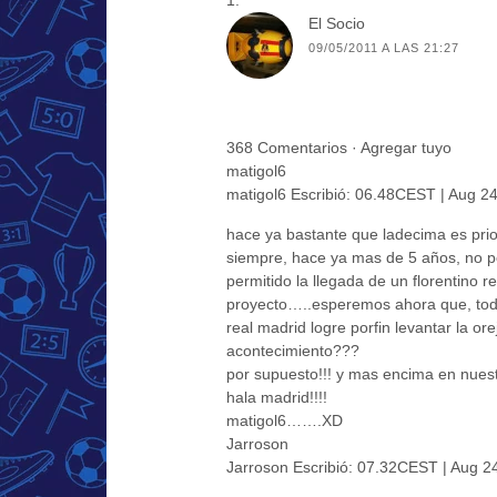
El Socio
09/05/2011 A LAS 21:27
368 Comentarios · Agregar tuyo
matigol6
matigol6 Escribió: 06.48CEST | Aug 2
hace ya bastante que ladecima es pri
siempre, hace ya mas de 5 años, no po
permitido la llegada de un florentin
proyecto…..esperemos ahora que, todo 
real madrid logre porfin levantar la 
acontecimiento???
por supuesto!!! y mas encima en nuest
hala madrid!!!!
matigol6…….XD
Jarroson
Jarroson Escribió: 07.32CEST | Aug 2