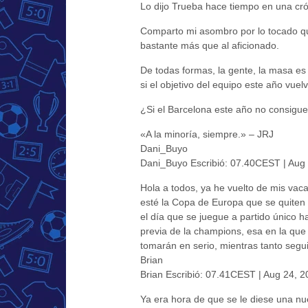
Lo dijo Trueba hace tiempo en una crón
Comparto mi asombro por lo tocado que
bastante más que al aficionado.
De todas formas, la gente, la masa e
si el objetivo del equipo este año vuelve
¿Si el Barcelona este año no consigue 
«A la minoría, siempre.» – JRJ
Dani_Buyo
Dani_Buyo Escribió: 07.40CEST | Aug
Hola a todos, ya he vuelto de mis vac
esté la Copa de Europa que se quiten l
el día que se juegue a partido único ha
previa de la champions, esa en la que 
tomarán en serio, mientras tanto segu
Brian
Brian Escribió: 07.41CEST | Aug 24, 2
Ya era hora de que se le diese una nu