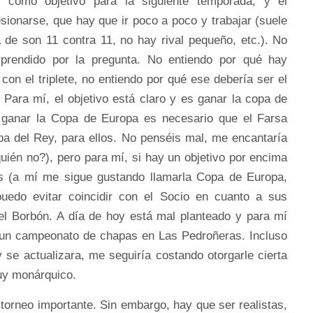
e como objetivo para la siguiente temporada, y él
ionarse, que hay que ir poco a poco y trabajar (suele
 de son 11 contra 11, no hay rival pequeño, etc.). No
prendido por la pregunta. No entiendo por qué hay
con el triplete, no entiendo por qué ese debería ser el
 Para mí, el objetivo está claro y es ganar la copa de
a ganar la Copa de Europa es necesario que el Farsa
pa del Rey, para ellos. No penséis mal, me encantaría
quién no?), pero para mí, si hay un objetivo por encima
s (a mí me sigue gustando llamarla Copa de Europa,
uedo evitar coincidir con el Socio en cuanto a sus
del Borbón. A día de hoy está mal planteado y para mí
 un campeonato de chapas en Las Pedroñeras. Incluso
 se actualizara, me seguiría costando otorgarle cierta
uy monárquico.
 torneo importante. Sin embargo, hay que ser realistas,