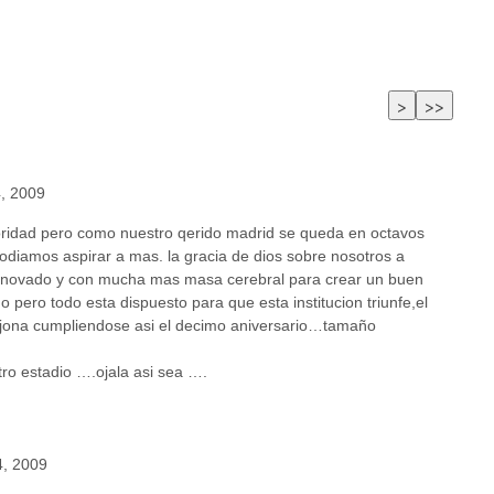
4, 2009
oridad pero como nuestro qerido madrid se queda en octavos
diamos aspirar a mas. la gracia de dios sobre nosotros a
o renovado y con mucha mas masa cerebral para crear un buen
pero todo esta dispuesto para que esta institucion triunfe,el
orejona cumpliendose asi el decimo aniversario…tamaño
ro estadio ….ojala asi sea ….
4, 2009