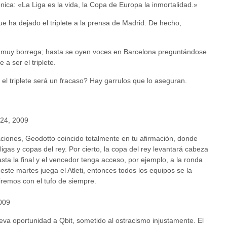
ica: «La Liga es la vida, la Copa de Europa la inmortalidad.»
 ha dejado el triplete a la prensa de Madrid. De hecho,
s muy borrega; hasta se oyen voces en Barcelona preguntándose
 a ser el triplete.
el triplete será un fracaso? Hay garrulos que lo aseguran.
 24, 2009
aciones, Geodotto coincido totalmente en tu afirmación, donde
igas y copas del rey. Por cierto, la copa del rey levantará cabeza
sta la final y el vencedor tenga acceso, por ejemplo, a la ronda
este martes juega el Atleti, entonces todos los equipos se la
iremos con el tufo de siempre.
009
eva oportunidad a Qbit, sometido al ostracismo injustamente. El