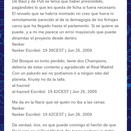
De Baúl y de Puti se tenía que haber prescindido,
pagándoles lo que les queda de ficha si fuera necesario.
El revuelo que se habría montado no creo que fuera ni
remotamente parecido al de la demagogia de los fichajes
caros que ha llegado hasta el parlamento. Si se quiere se
puede, y a mi me parece un error mayúsculo que puede
dinamitar el proyecto desde dentro.
flanker
flanker Escribió: 19.39CEST | Jun 26, 2009
Del Bosque es tonto perdido, tiene dos Champions,
debería de estar contento y agradecido al Real Madrid.
Con un palurdo así no podíamos ir a ningún sitio del
planeta, Krusty no da la talla.
al-hazred
al-hazred Escribió: 19.42CEST | Jun 26, 2009
Me da en la Nariz que sé quién no iba a las cenas
flanker
flanker Escribió: 19.42CEST | Jun 26, 2009
De verdad, tíos, es que puede conmigo el hecho de que
Raúl siga en el Real Madrid. No tengo poderes ni doble