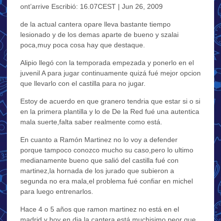
ont’arrive Escribió: 16.07CEST | Jun 26, 2009
de la actual cantera opare lleva bastante tiempo
lesionado y de los demas aparte de bueno y szalai
poca,muy poca cosa hay que destaque.
Alipio llegó con la temporada empezada y ponerlo en el
juvenil A para jugar continuamente quizá fué mejor opcion
que llevarlo con el castilla para no jugar.
Estoy de acuerdo en que granero tendria que estar si o si
en la primera plantilla y lo de De la Red fué una autentica
mala suerte,falta saber realmente como está.
En cuanto a Ramón Martinez no lo voy a defender
porque tampoco conozco mucho su caso,pero lo ultimo
medianamente bueno que salió del castilla fué con
martinez,la hornada de los jurado que subieron a
segunda no era mala,el problema fué confiar en michel
para luego entrenarlos.
Hace 4 o 5 años que ramon martinez no está en el
madrid y hoy en dia la cantera está muchisimo peor que