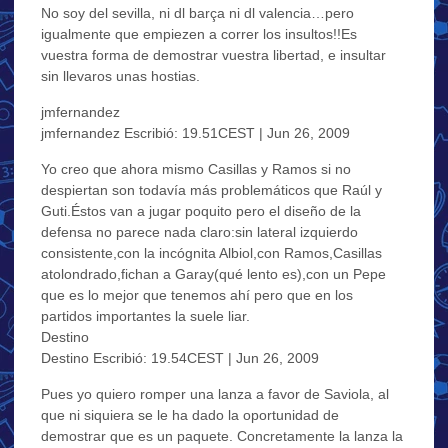
No soy del sevilla, ni dl barça ni dl valencia…pero
igualmente que empiezen a correr los insultos!!Es
vuestra forma de demostrar vuestra libertad, e insultar
sin llevaros unas hostias.
jmfernandez
jmfernandez Escribió: 19.51CEST | Jun 26, 2009
Yo creo que ahora mismo Casillas y Ramos si no
despiertan son todavía más problemáticos que Raúl y
Guti.Éstos van a jugar poquito pero el diseño de la
defensa no parece nada claro:sin lateral izquierdo
consistente,con la incógnita Albiol,con Ramos,Casillas
atolondrado,fichan a Garay(qué lento es),con un Pepe
que es lo mejor que tenemos ahí pero que en los
partidos importantes la suele liar.
Destino
Destino Escribió: 19.54CEST | Jun 26, 2009
Pues yo quiero romper una lanza a favor de Saviola, al
que ni siquiera se le ha dado la oportunidad de
demostrar que es un paquete. Concretamente la lanza la