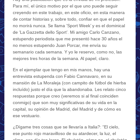
Para mí, el único motivo por el que uno puede seguir
creyendo en este trabajo, en este oficio, en esta manera
de contar historias y, sobre todo, confiar en que el papel
no morirá nunca. Se llama ‘Sport Week’ y es el dominical
de ‘La Gazzetta dello Sport’. Mi amigo Carlo Canzano,
estupendo periodista que me presentó hace 30 años el
no menos estupendo Juan Porcar, me envía su
semanario cada semana. Y yo le reservo, como no, las
mejores tres horas de la semana. Al papel, claro.
En el ejemplar que tengo en mis manos, hay una
entrevista estupenda con Fabio Cannavaro, en su
mansión de La Moraleja (con campito de fútbol de hierba
incluído) justo el día que la abandonaba. Les relato cinco
respuestas porque creo (veremos si al final coinciden
conmigo) que son muy significativas de su vida en la
capital, su opinión de Madrid, del Madrid y de cómo es
ese vestuario.
¿Dígame tres cosas que se llevaría a Italia?: “El cielo,
ese punto rojo maravilloso de su atardecer, la luz, el
clima, ese día tan largo. El chuletón, cómo no, el chuletón