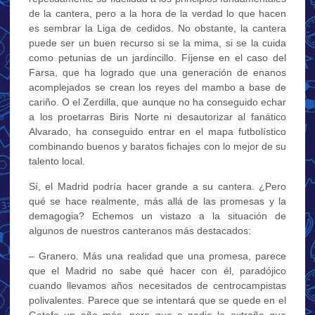
de la cantera, pero a la hora de la verdad lo que hacen
es sembrar la Liga de cedidos. No obstante, la cantera
puede ser un buen recurso si se la mima, si se la cuida
como petunias de un jardincillo. Fíjense en el caso del
Farsa, que ha logrado que una generación de enanos
acomplejados se crean los reyes del mambo a base de
cariño. O el Zerdilla, que aunque no ha conseguido echar
a los proetarras Biris Norte ni desautorizar al fanático
Alvarado, ha conseguido entrar en el mapa futbolístico
combinando buenos y baratos fichajes con lo mejor de su
talento local.
Sí, el Madrid podría hacer grande a su cantera. ¿Pero
qué se hace realmente, más allá de las promesas y la
demagogia? Echemos un vistazo a la situación de
algunos de nuestros canteranos más destacados:
– Granero. Más una realidad que una promesa, parece
que el Madrid no sabe qué hacer con él, paradójico
cuando llevamos años necesitados de centrocampistas
polivalentes. Parece que se intentará que se quede en el
Getafe un año más, pero que a nadie le extrañe que