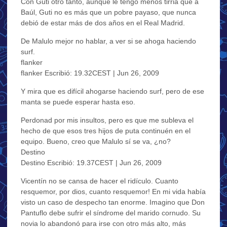
Con Guti otro tanto, aunque le tengo menos tirria que a
Baúl, Guti no es más que un pobre payaso, que nunca
debió de estar más de dos años en el Real Madrid.
De Malulo mejor no hablar, a ver si se ahoga haciendo
surf.
flanker
flanker Escribió: 19.32CEST | Jun 26, 2009
Y mira que es difícil ahogarse haciendo surf, pero de ese
manta se puede esperar hasta eso.
Perdonad por mis insultos, pero es que me subleva el
hecho de que esos tres hijos de puta continuén en el
equipo. Bueno, creo que Malulo sí se va, ¿no?
Destino
Destino Escribió: 19.37CEST | Jun 26, 2009
Vicentín no se cansa de hacer el ridículo. Cuanto
resquemor, por dios, cuanto resquemor! En mi vida había
visto un caso de despecho tan enorme. Imagino que Don
Pantuflo debe sufrir el síndrome del marido cornudo. Su
novia lo abandonó para irse con otro más alto, más