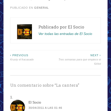
PUBLICADO EN
GENERAL
Publicado por
El Socio
Ver todas las entradas de El Socio
Navegación
‹ PREVIOUS
NEXT ›
Krusty el fracasado
Tres semanas para que empiece el
de
fúrbol
entradas
Un comentario sobre “
La cantera
”
El Socio
30/04/2011 A LAS 01:46