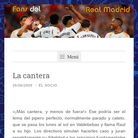
Fans del Real
Saltar
El primer y más importante blog del Real Madrid
al
Menú
Madrid
contenido
La cantera
26/06/2009
~
EL SOCIO
«¡Más cantera, y menos de fuera!» Ese podría ser el
lema del pipero perfecto, normalmente parado y cateto,
que se pasa los lunes al sol en Valdebebas y llama Raúl
a su hijo. Los directivos simulan hacerles caso y juran
repetidamente su fidelidad a los principios fundamentales