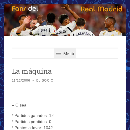
Fans del Real
Saltar
El primer y más importante blog del Real Madrid
al
Menú
Madrid
contenido
La máquina
11/12/2006
~
EL SOCIO
– O sea:
* Partidos ganados: 12
* Partidos perdidos: 0
* Puntos a favor: 1042