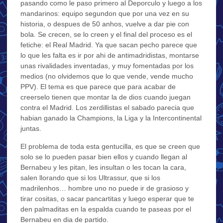
pasando como le paso primero al Deporculo y luego a los
mandarinos: equipo segundon que por una vez en su
historia, o despues de 50 anhos, vuelve a dar pie con
bola. Se crecen, se lo creen y el final del proceso es el
fetiche: el Real Madrid. Ya que sacan pecho parece que
lo que les falta es ir por ahi de antimadridistas, montarse
unas rivalidades inventadas, y muy fomentadas por los
medios (no olvidemos que lo que vende, vende mucho
PPV). El tema es que parece que para acabar de
creerselo tienen que montar la de dios cuando juegan
contra el Madrid. Los zerdillistas el sabado parecia que
habian ganado la Champions, la Liga y la Intercontinental
juntas.
El problema de toda esta gentucilla, es que se creen que
solo se lo pueden pasar bien ellos y cuando llegan al
Bernabeu y les pitan, les insultan o les tocan la cara,
salen llorando que si los Ultrassur, que si los
madrilenhos… hombre uno no puede ir de grasioso y
tirar cositas, o sacar pancartitas y luego esperar que te
den palmaditas en la espalda cuando te paseas por el
Bernabeu en dia de partido.