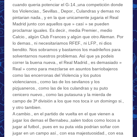
cuando queria potenciar el G-14.,una competición donde
los Violencias., Sevillas., Depor., Culandras y demas no
pintarian nada., y en la que unicamente jugaria el Real
Madrid junto con aquellos que » casí » se pueden
proclamar iguales. Es decir., media Premier., medio
Calcio., algún Club Frances y algún que otro Aleman. Por
lo demas., ni necesitariamos RFEF., ni LFP., ni dios
bendito. Nos sobramos y bastamos los madrileños para
solventarnos nuestros problemas. Así que ya podeis
correr la buena nueva., el Real Madrid., es demasiado »
Real » como para mezclarse en asuntos barriobajeros
como las encerronas del Violencia y los putos
violencianos., como las de los sevilanos y los
pizjuaneros., como las de los culandras y su puto
cenicero nuevo., como las putasuna y la mierda de
campo de 3ª división a los que nos toca ir un domingo si.,
y otro tambien.
A cambio., en el partido de vuelta en el que vienen a
jugar los demas el Bernabeu.,salen todos como locos a
jugar al futbol., pues en su puta vida podrian soñar con
jugar en un campo así., con esa majestuosidad., con esa