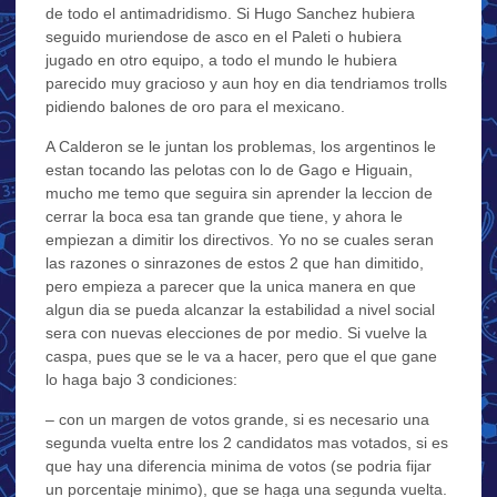
de todo el antimadridismo. Si Hugo Sanchez hubiera
seguido muriendose de asco en el Paleti o hubiera
jugado en otro equipo, a todo el mundo le hubiera
parecido muy gracioso y aun hoy en dia tendriamos trolls
pidiendo balones de oro para el mexicano.
A Calderon se le juntan los problemas, los argentinos le
estan tocando las pelotas con lo de Gago e Higuain,
mucho me temo que seguira sin aprender la leccion de
cerrar la boca esa tan grande que tiene, y ahora le
empiezan a dimitir los directivos. Yo no se cuales seran
las razones o sinrazones de estos 2 que han dimitido,
pero empieza a parecer que la unica manera en que
algun dia se pueda alcanzar la estabilidad a nivel social
sera con nuevas elecciones de por medio. Si vuelve la
caspa, pues que se le va a hacer, pero que el que gane
lo haga bajo 3 condiciones:
– con un margen de votos grande, si es necesario una
segunda vuelta entre los 2 candidatos mas votados, si es
que hay una diferencia minima de votos (se podria fijar
un porcentaje minimo), que se haga una segunda vuelta.