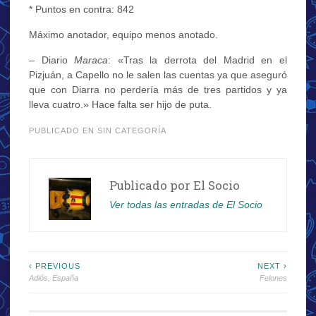
* Puntos en contra: 842
Máximo anotador, equipo menos anotado.
– Diario
Maraca
: «Tras la derrota del Madrid en el
Pizjuán, a Capello no le salen las cuentas ya que aseguró
que con Diarra no perdería más de tres partidos y ya
lleva cuatro.» Hace falta ser hijo de puta.
PUBLICADO EN SIN CATEGORÍA
Publicado por
El Socio
Ver todas las entradas de El Socio
Navegación
‹ PREVIOUS
NEXT ›
Adiós, España
Felones
de
entradas