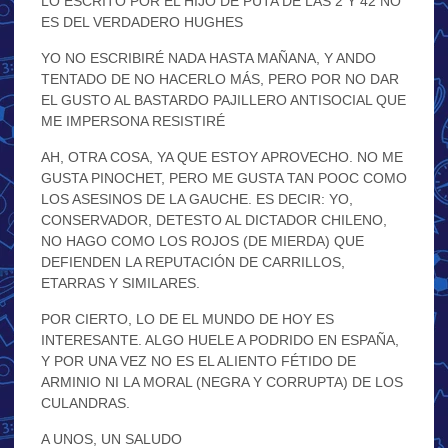
LO ESCRITO POR EL HIJO DE PUTA DE LAS 2 Y 42 NO
ES DEL VERDADERO HUGHES
YO NO ESCRIBIRÉ NADA HASTA MAÑANA, Y ANDO
TENTADO DE NO HACERLO MÁS, PERO POR NO DAR
EL GUSTO AL BASTARDO PAJILLERO ANTISOCIAL QUE
ME IMPERSONA RESISTIRÉ
AH, OTRA COSA, YA QUE ESTOY APROVECHO. NO ME
GUSTA PINOCHET, PERO ME GUSTA TAN POOC COMO
LOS ASESINOS DE LA GAUCHE. ES DECIR: YO,
CONSERVADOR, DETESTO AL DICTADOR CHILENO,
NO HAGO COMO LOS ROJOS (DE MIERDA) QUE
DEFIENDEN LA REPUTACIÓN DE CARRILLOS,
ETARRAS Y SIMILARES.
POR CIERTO, LO DE EL MUNDO DE HOY ES
INTERESANTE. ALGO HUELE A PODRIDO EN ESPAÑA,
Y POR UNA VEZ NO ES EL ALIENTO FÉTIDO DE
ARMINIO NI LA MORAL (NEGRA Y CORRUPTA) DE LOS
CULANDRAS.
A UNOS, UN SALUDO