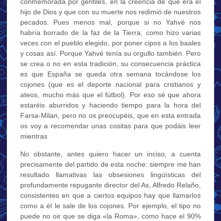
conmemorada por gentiles, en la creencia de que era el
hijo de Dios y que con su muerte nos redimió de nuestros
pecados. Pues menos mal, porque si no Yahvé nos
habría borrado de la faz de la Tierra, como hizo varias
veces con el pueblo elegido, por poner cipos a los baales
y cosas así. Porque Yahvé tenía su orgullo también. Pero
se crea o no en esta tradición, su consecuencia práctica
es que España se queda otra semana tocándose los
cojones (que es el deporte nacional para cristianos y
ateos, mucho más que el fútbol). Por eso sé que ahora
estaréis aburridos y haciendo tiempo para la hora del
Farsa-Milan, pero no os preocupéis, que en esta entrada
os voy a recomendar unas cositas para que podáis leer
mientras
No obstante, antes quiero hacer un inciso, a cuenta
precisamente del partido de esta noche: siempre me han
resultado llamativas las obsesiones lingüísticas del
profundamente repugante director del As, Alfredo Relaño,
consistentes en que a ciertos equipos hay que llamarlos
como a él le sale de los cojones. Por ejemplo, el tipo no
puede no oir que se diga «la Roma», como hace el 90%