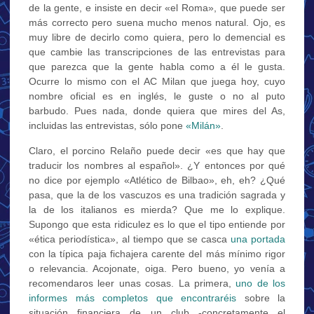
de la gente, e insiste en decir «el Roma», que puede ser
más correcto pero suena mucho menos natural. Ojo, es
muy libre de decirlo como quiera, pero lo demencial es
que cambie las transcripciones de las entrevistas para
que parezca que la gente habla como a él le gusta.
Ocurre lo mismo con el AC Milan que juega hoy, cuyo
nombre oficial es en inglés, le guste o no al puto
barbudo. Pues nada, donde quiera que mires del As,
incluidas las entrevistas, sólo pone
«Milán»
.
Claro, el porcino Relaño puede decir «es que hay que
traducir los nombres al español». ¿Y entonces por qué
no dice por ejemplo «Atlético de Bilbao», eh, eh? ¿Qué
pasa, que la de los vascuzos es una tradición sagrada y
la de los italianos es mierda? Que me lo explique.
Supongo que esta ridiculez es lo que el tipo entiende por
«ética periodística», al tiempo que se casca
una portada
con la típica paja fichajera carente del más mínimo rigor
o relevancia. Acojonate, oiga. Pero bueno, yo venía a
recomendaros leer unas cosas. La primera,
uno de los
informes más completos que encontraréis
sobre la
situación financiera de un club -concretamente el