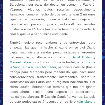
Barcelona-, por parte del doctor en economía Pablo J.
Vázquez. Algunos datos resultan especialmente
llamativos, como el hecho de que sólo tengan 2 millones
líquidos en tesorería, o que el baloncesto dejara un
déficit el año pasado… ¡¡de 25 millones!! Las pérdidas
totales son de 85 kilos tan sólo la temporada pasada. Al
final sí que va a ser humilde esta gente.
También quiero recomendaros unas entrevistas: para
empezar, las que ha hecho Zinezine en su blof Diario
digital madridista a sendas personalidades emergentes
del mandrilismo alternativo como son
David Gistau
y
Manuel Jabois
, dos tipos con toda la barba, je. Y
otra de
la Vanguardia a Jordi Mercader
, periodista catalufo (hasta
trabajó para Maragall) pero mandrilista, que hace unas
consideraciones francamente interesantes sobre la
identificación del Farsa con el régimen nacionalista. Por
cierto, acuña Mercader un término que me era ignoto
hasta ahora, «culer», una especie de superculerdo
radical y catalanista. El Capitán Cataluña, vamos. La tesis
de este periodista está recogida en su libro «
Un blanc a