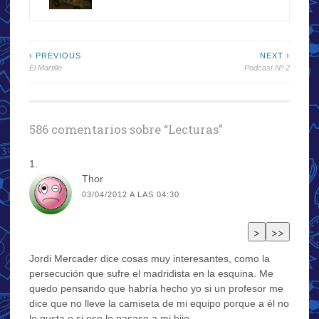
Navegación
‹ PREVIOUS
NEXT ›
El Martillo
Podcast Nº 2
de
entradas
586 comentarios sobre “
Lecturas
”
Thor
03/04/2012 A LAS 04:30
Jordi Mercader dice cosas muy interesantes, como la
persecución que sufre el madridista en la esquina. Me
quedo pensando que habría hecho yo si un profesor me
dice que no lleve la camiseta de mi equipo porque a él no
le gusta,o si eso le pasase a mi hijo.