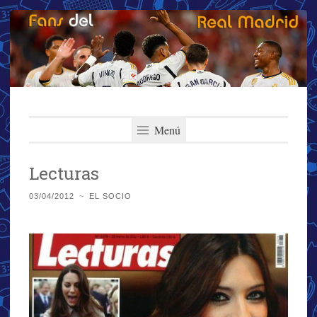
Fans del Real
Saltar
El primer y más importante blog del Real Madrid
al
Menú
Madrid
contenido
Lecturas
03/04/2012
~
EL SOCIO