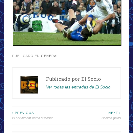
PUBLICADO EN
GENERAL
Publicado por
El Socio
Ver todas las entradas de El Socio
Navegación
‹ PREVIOUS
NEXT ›
El ser inferior como sucesor
Bonitos goles
de
entradas