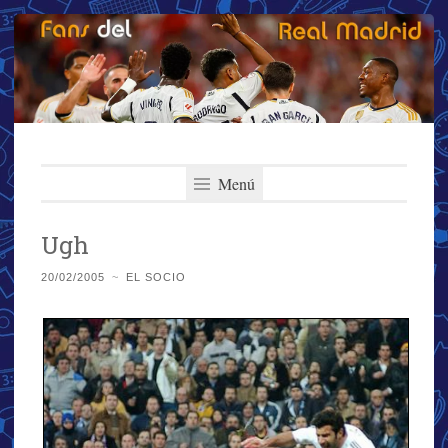
Fans del Real
Saltar
El primer y más importante blog del Real Madrid
al
Menú
Madrid
contenido
Ugh
20/02/2005
~
EL SOCIO