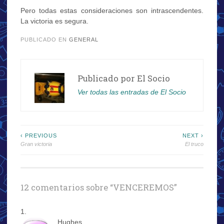
Pero todas estas consideraciones son intrascendentes.
La victoria es segura.
PUBLICADO EN
GENERAL
Publicado por
El Socio
Ver todas las entradas de El Socio
Navegación
‹ PREVIOUS
NEXT ›
Gran victoria
El truco
de
entradas
12 comentarios sobre “
VENCEREMOS
”
Hughes