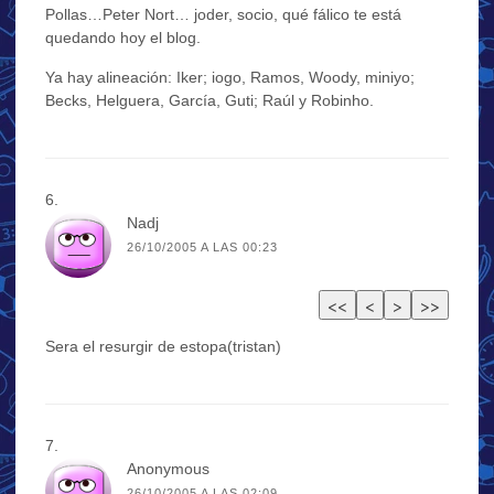
Pollas…Peter Nort… joder, socio, qué fálico te está
quedando hoy el blog.
Ya hay alineación: Iker; iogo, Ramos, Woody, miniyo;
Becks, Helguera, García, Guti; Raúl y Robinho.
Nadj
26/10/2005 A LAS 00:23
Sera el resurgir de estopa(tristan)
Anonymous
26/10/2005 A LAS 02:09