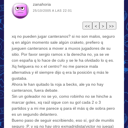
zanahoria
25/10/2005 A LAS 22:01
xq no pueden jugar canteranos? si no son malos, seguro
q en algún momento sale algún craketo, prefiero q
jueguen canteranos a mover a muxos jugadores de su
sitio. Por favor sergio ramos x la derecha no, ya se ve
con españa q lo hace de culo y se le ha olvidado lo q es.
Xq helguera no x el centro? no me parece mala
alternativa y él siempre dijo q era la posición q más le
gustaba.
Ahora le han quitado la roja a becks, ale ya no hay
canteranos, fuera debate.
Sin un goleador no se yo, como robinho no se hinche a
marcar goles, xq raúl sigue con su gol cada 2 o 3
partidos y a mi me parece q para él más q de sobra pero
es un segundo delantero.
Bueno paso de seguir escribiendo, eso sí, gol de munitis
seguro :P, y xq no hay otro exmadridista(victor no juega)