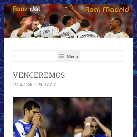
Fans del Real
Saltar
El primer y más importante blog del Real Madrid
al
Menú
Madrid
contenido
VENCEREMOS
25/10/2005
~
EL SOCIO