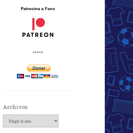
Patrocina a Fans
·····
Archivos
Archivos