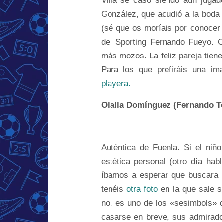
Villa se casó siendo aún jugad
González, que acudió a la boda
(sé que os moríais por conocer e
del Sporting Fernando Fueyo. C
más mozos. La feliz pareja tie
Para los que prefiráis una i
playera.
Olalla Domínguez (Fernando T
Auténtica de Fuenla. Si el niñ
estética personal (otro día h
íbamos a esperar que buscara a
tenéis
otra foto
en la que sale s
no, es uno de los «sesimbols» 
casarse en breve, sus admirado