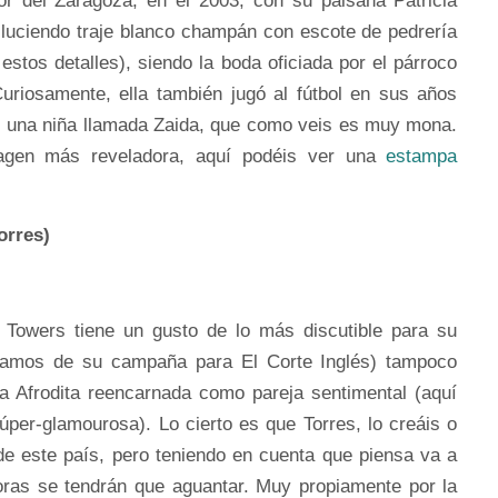
or del Zaragoza, en el 2003, con su paisana Patricia
 luciendo traje blanco champán con escote de pedrería
stos detalles), siendo la boda oficiada por el párroco
uriosamente, ella también jugó al fútbol en sus años
ne una niña llamada Zaida, que como veis es muy mona.
magen más reveladora, aquí podéis ver una
estampa
orres)
o Towers tiene un gusto de lo más discutible para su
ablamos de su campaña para El Corte Inglés) tampoco
 Afrodita reencarnada como pareja sentimental (aquí
úper-glamourosa). Lo cierto es que Torres, lo creáis o
de este país, pero teniendo en cuenta que piensa va a
ras se tendrán que aguantar. Muy propiamente por la