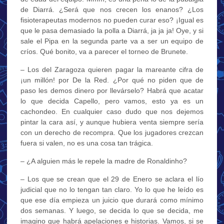
de Diarrá. ¿Será que nos crecen los enanos? ¿Los
fisioterapeutas modernos no pueden curar eso? ¡Igual es
que le pasa demasiado la polla a Diarrá, ja ja ja! Oye, y si
sale el Pipa en la segunda parte va a ser un equipo de
críos. Qué bonito, va a parecer el torneo de Brunete.
– Los del Zaragoza quieren pagar la mareante cifra de
¡un millón! por De la Red. ¿Por qué no piden que de
paso les demos dinero por llevárselo? Habrá que acatar
lo que decida Capello, pero vamos, esto ya es un
cachondeo. En cualquier caso dudo que nos dejemos
pintar la cara así, y aunque hubiera venta siempre sería
con un derecho de recompra. Que los jugadores crezcan
fuera si valen, no es una cosa tan trágica.
– ¿A alguien más le repele la madre de Ronaldinho?
– Los que se crean que el 29 de Enero se aclara el lío
judicial que no lo tengan tan claro. Yo lo que he leído es
que ese día empieza un juicio que durará como mínimo
dos semanas. Y luego, se decida lo que se decida, me
imagino que habrá apelaciones e historias. Vamos, si se