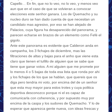
Capello… En fin, que no lo veo, no lo veo, y menos veo
aun que en el caso de que se volvieran a convocar
elecciones este senhor ganara. Los de Quemacho y su
nucleo duro se han dado cuenta de que necesitan un
candidato mas agresivo, por eso se han alejado de
Palacios, cuya figura ha desaparecido del panorama, y
parecen echarse en brazos de un elemento como Fefé el
gigolo.
Ante este panorama es evidente que Calderon anda en
campanha, los 3 fichajes de diciembre, mas las
filtraciones de altas y bajas para el anho que viene esta
claro que tienen el tufillo de alguien que se sabe que
tiene que ganar votos. A mi alguien que me promete por
lo menos 4 o 5 bajas de toda esa lista que ronda por ahi
y los fichajes de los que se hablan, que quereis que os
diga pero tendria mi voto, por encima del de un senhor
que esta muy mayor para estos trotes y cuya politica
deportiva desconozco porque ni el es capaz de
comunicarla con coherencia, y por supuesto muy por
encima de la caspa y los sudores de Quemacho. Y lo de
esperar que aparezca gente nueva, con ideas frescas y