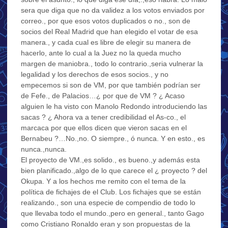
sera que diga que no da validez a los votos enviados por
correo., por que esos votos duplicados o no., son de
socios del Real Madrid que han elegido el votar de esa
manera., y cada cual es libre de elegir su manera de
hacerlo, ante lo cual a la Juez no la queda mucho
margen de maniobra., todo lo contrario.,seria vulnerar la
legalidad y los derechos de esos socios., y no
empecemos si son de VM, por que también podrían ser
de Fefe., de Palacios…¿ por que de VM ? ¿ Acaso
alguien le ha visto con Manolo Redondo introduciendo las
sacas ? ¿ Ahora va a tener credibilidad el As-co., el
marcaca por que ellos dicen que vieron sacas en el
Bernabeu ?…No.,no. O siempre., ó nunca. Y en esto., es
nunca.,nunca.
El proyecto de VM.,es solido., es bueno.,y además esta
bien planificado.,algo de lo que carece el ¿ proyecto ? del
Okupa. Y a los hechos me remito con el tema de la
política de fichajes de el Club. Los fichajes que se están
realizando., son una especie de compendio de todo lo
que llevaba todo el mundo.,pero en general., tanto Gago
como Cristiano Ronaldo eran y son propuestas de la