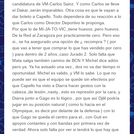
candidatura de VM-Carlos Sainz. Y como Carlos se lleve
el Dakar.,serán imparables. Otra cosa es que le vayan a
dar boleto a Capello. Todo dependera de su reacción a lo
que Carlos como Director Deportivo le proponga.
Por que lo de MI-JA-TO-VIC.,tiene huevos.,pero huevos.
De la Red al Zaragoza por practicamente cero. Pero eso
si., se ha asegurado una opción de ¿ recompra ? ( por
que vas a tener que comprar lo que has vendido por cero
) para dentro de 2 años.,caso Jurado 2. Solo falta que
Mata salga también camino de BCN Y Michel dice adiós
pero ya. Ya ha avisado una vez., dos no va dar tiempo ni
oportunidad. Michel es valido, y VM lo sabe. Lo que no
puede ser es que el equipo se quede sin efectivos por
que Capello ha visto a Diarra hacer gestos con la
cabeza.,de lesión.,nasty., esto es represión por la cara, y
Diarra junto a Gago es lo lógico., por que así Djilil podría
jugar en su posición natural ( como lo hacia en el
Olympique, es decir por delante de la defensa ) con lo
que Gago se queda el centro para el., con Guti en
apoyos contantes y con bandas por primera vez de
verdad. Ahora solo falta por ver si tendrá lo que hay que