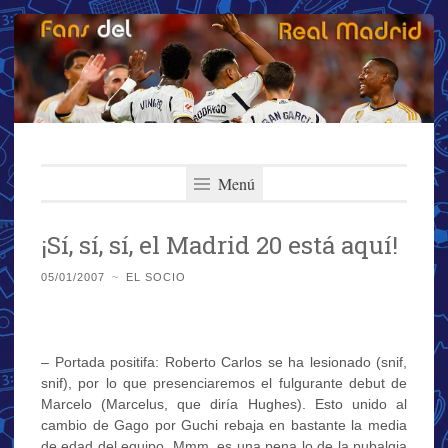
Fans del Real
Saltar
El primer y más importante blog del Real Madrid
al
Menú
Madrid
contenido
¡Sí, sí, sí, el Madrid 20 está aquí!
05/01/2007
~
EL SOCIO
– Portada positifa: Roberto Carlos se ha lesionado (snif,
snif), por lo que presenciaremos el fulgurante debut de
Marcelo (Marcelus, que diría Hughes). Esto unido al
cambio de Gago por Guchi rebaja en bastante la media
de edad del equipo. Mmm, es una pena lo de la pubalgia