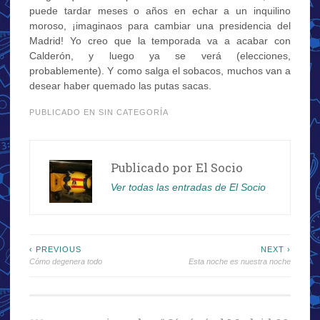
puede tardar meses o años en echar a un inquilino
moroso, ¡imaginaos para cambiar una presidencia del
Madrid! Yo creo que la temporada va a acabar con
Calderón, y luego ya se verá (elecciones,
probablemente). Y como salga el sobacos, muchos van a
desear haber quemado las putas sacas.
PUBLICADO EN SIN CATEGORÍA
Publicado por
El Socio
Ver todas las entradas de El Socio
Navegación
‹ PREVIOUS
NEXT ›
Cómo degenera todo
Esta noche es nuestra noche
de
entradas