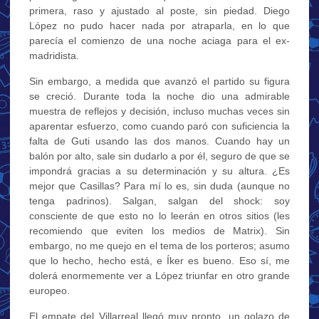
primera, raso y ajustado al poste, sin piedad. Diego
López no pudo hacer nada por atraparla, en lo que
parecía el comienzo de una noche aciaga para el ex-
madridista.
Sin embargo, a medida que avanzó el partido su figura
se creció. Durante toda la noche dio una admirable
muestra de reflejos y decisión, incluso muchas veces sin
aparentar esfuerzo, como cuando paró con suficiencia la
falta de Guti usando las dos manos. Cuando hay un
balón por alto, sale sin dudarlo a por él, seguro de que se
impondrá gracias a su determinación y su altura. ¿Es
mejor que Casillas? Para mí lo es, sin duda (aunque no
tenga padrinos). Salgan, salgan del shock: soy
consciente de que esto no lo leerán en otros sitios (les
recomiendo que eviten los medios de Matrix). Sin
embargo, no me quejo en el tema de los porteros; asumo
que lo hecho, hecho está, e Íker es bueno. Eso sí, me
dolerá enormemente ver a López triunfar en otro grande
europeo.
El empate del Villarreal llegó muy pronto, un golazo de