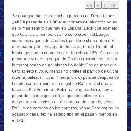
Se nota que has visto muchos partidos de Diego Lopez,
¿eh? A pesar de su 1,96 el ex portero del alcorcón no es
de lo más seguro que hay en España. Decir que es mejor
que Casillas… vamos, eso no se lo cree ni él.Luego,
sobre los saques de Casillas (que tiene clara orden del
entrenador y del encargado de los porteros). He ahí el
bonito gol que tú comentas de Robinho (el 2º). Y no es la
primera vez que un saque de Casillas (normalmente con
la mano) acaba en gol blanco.La doble Gay de maravilla.
Otro acierto tuyo. Al menos no omites el partido de Guchi
(que no pelea, ni roba, ni nada, claro) porque después de
la defensa pro-robinho en el gol de Raúl, hoy el que la
hace es ‘Puti’Por cierto, Robinho, al que admiro, hoy, a
pesar de los dos goles (tú, al que los goles de los
delanteros no le ciega en el computo del partido, véase
Raúl, o las paradas en los porteros, véase Casillas) no ha
acabado nada. No ha estado fino en el pase y menos en
el 1×1.