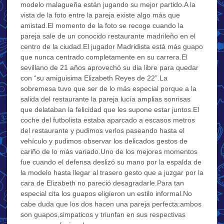
modelo malagueña están jugando su mejor partido.A la
vista de la foto entre la pareja existe algo más que
amistad.El momento de la foto se recoge cuando la
pareja sale de un conocido restaurante madrileño en el
centro de la ciudad.El jugador Madridista está más guapo
que nunca centrado completamente en su carrera.El
sevillano de 21 años aprovechó su dia libre para quedar
con “su amiguisima Elizabeth Reyes de 22”.La
sobremesa tuvo que ser de lo más especial porque a la
salida del restaurante la pareja lucía amplias sonrisas
que delataban la felicidad que les supone estar juntos.El
coche del futbolista estaba aparcado a escasos metros
del restaurante y pudimos verlos paseando hasta el
vehículo y pudimos observar los delicados gestos de
cariño de lo más variado.Uno de los mejores momentos
fue cuando el defensa deslizó su mano por la espalda de
la modelo hasta llegar al trasero gesto que a juzgar por la
cara de Elizabeth no pareció desagradarle.Para tan
especial cita los guapos eligieron un estilo informal.No
cabe duda que los dos hacen una pareja perfecta:ambos
son guapos,simpaticos y triunfan en sus respectivas