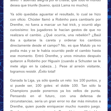
desea que triunfe (bueno, quizá Lama no mucho).
Ya sólo quedaba aguantar el resultado, lo cual se hizo
con oficio. Chúster llamó a Robinho para cambiarlo por
Drenthe, no fuera a marcar un hat trick, y ocurrió algo
curiosísimo: los jugadores le hacían gestos de que no
realizara el cambio. ¿Qué ocurría, una rebelión? ¿Baúl
iba a quitarse la careta y ordenar los cambios
directamente desde el campo? No, es que Malulo ya no
podía más y se le había ocurrido pedir el cambio hasta
ese momento. Entró Drenthe, y unos minutos después
quitaron a Robinho por Higuaín (cuando a Schuster se le
mete algo en la cabeza…). Pese al arreón visitante,
logramos resistir. ¡Éxito total!
Ganada la Liga, ya sólo queda un reto: los 100 puntos, y
si puede ser, 100 goles: el doble 100. Tan sólo la
Champions puede ponernos ya los vellos de punta.
Pensando en el futuro, con una defensa de
circunstancias, sería un gran error no dar más minutos a
Drenthe, quien puede enriquecer mucho nuestro juego.