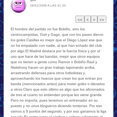
28/01/2008 A LAS 01:34
El hombre del partido no fue Bobiño, sino los
centrocampistas, Guti y Gago, que con los pases dieron
los goles.Casillas es mejor que el Diego López ese que
no ha empatado con nadie, al que han echado del club
por algo.El Madrid destaca por la fuerza física y por el
uso que hace de las bandas, mejor que otros equipos
que no tienen a gente como Ramos o Bobiño.Raúl y
Nistelrooy hacen un gran trabajo taponando arriba,
arrastrando defensas para otros futbolistas y
aprovechando los huecos que crean los que entran por
banda (mencionados antes) para meter goles o dárselos
a otros.Claro que esto último es algo que los aficionados
de tres al cuarto no entienden porque les viene grande.
Pero no importa, pues tenemos un entrenador en su
puesto y no unos blogueros diciendo tonterías. Por eso
vamos a 9 puntos del segundo, y por eso ganamos la liga
pasada.Es como jugar al ajedrez y valorar solamente el