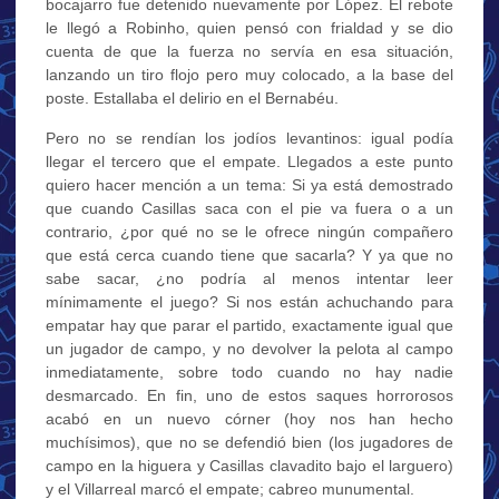
bocajarro fue detenido nuevamente por López. El rebote
le llegó a Robinho, quien pensó con frialdad y se dio
cuenta de que la fuerza no servía en esa situación,
lanzando un tiro flojo pero muy colocado, a la base del
poste. Estallaba el delirio en el Bernabéu.
Pero no se rendían los jodíos levantinos: igual podía
llegar el tercero que el empate. Llegados a este punto
quiero hacer mención a un tema: Si ya está demostrado
que cuando Casillas saca con el pie va fuera o a un
contrario, ¿por qué no se le ofrece ningún compañero
que está cerca cuando tiene que sacarla? Y ya que no
sabe sacar, ¿no podría al menos intentar leer
mínimamente el juego? Si nos están achuchando para
empatar hay que parar el partido, exactamente igual que
un jugador de campo, y no devolver la pelota al campo
inmediatamente, sobre todo cuando no hay nadie
desmarcado. En fin, uno de estos saques horrorosos
acabó en un nuevo córner (hoy nos han hecho
muchísimos), que no se defendió bien (los jugadores de
campo en la higuera y Casillas clavadito bajo el larguero)
y el Villarreal marcó el empate; cabreo munumental.