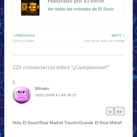
Publicado por
El Socio
Ver todas las entradas de El Socio
Navegación
‹ PREVIOUS
NEXT ›
Deseo y poder
Nos llevan años de ventaja
de
entradas
225 comentarios sobre “
¡¡Campeones!!
”
Minako
28/01/2008 A LAS 00:07
Hola El Socio!Real Madrid Triunfo!Grande El Real Mdrid!