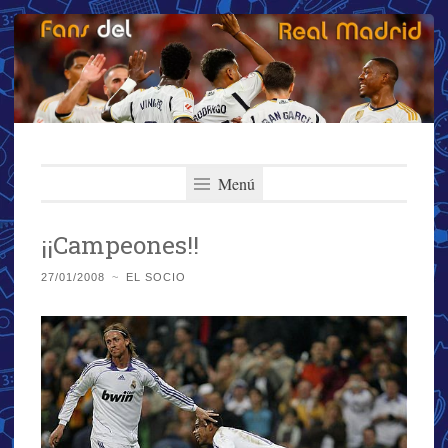
Fans del Real
Saltar
El primer y más importante blog del Real Madrid
al
Menú
Madrid
contenido
¡¡Campeones!!
27/01/2008
~
EL SOCIO