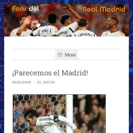
Fans del Real
Saltar
El primer y más importante blog del Real Madrid
al
Menú
Madrid
contenido
¡Parecemos el Madrid!
06/02/2005
~
EL SOCIO