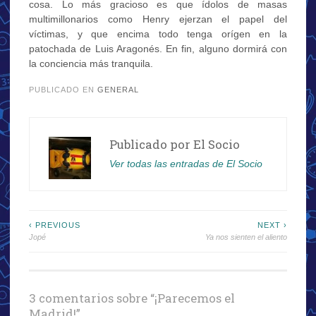
cosa. Lo más gracioso es que ídolos de masas
multimillonarios como Henry ejerzan el papel del
víctimas, y que encima todo tenga orígen en la
patochada de Luis Aragonés. En fin, alguno dormirá con
la conciencia más tranquila.
PUBLICADO EN
GENERAL
Publicado por
El Socio
Ver todas las entradas de El Socio
Navegación
‹ PREVIOUS
NEXT ›
Jopé
Ya nos sienten el aliento
de
entradas
3 comentarios sobre “
¡Parecemos el
Madrid!
”