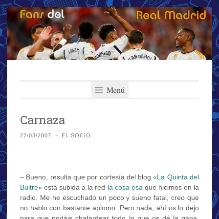
Fans del Real
Saltar
El primer y más importante blog del Real Madrid
al
Menú
Madrid
contenido
Carnaza
22/03/2007
~
EL SOCIO
– Bueno, resulta que por cortesía del blog «
La Quinta del
Buitre
» está subida a la red
la cosa esa
que hicimos en la
radio. Me he escuchado un poco y sueno fatal, creo que
no hablo con bastante aplomo. Pero nada, ahí os lo dejo
para que podáis chafardear todo lo que os dé la gana.