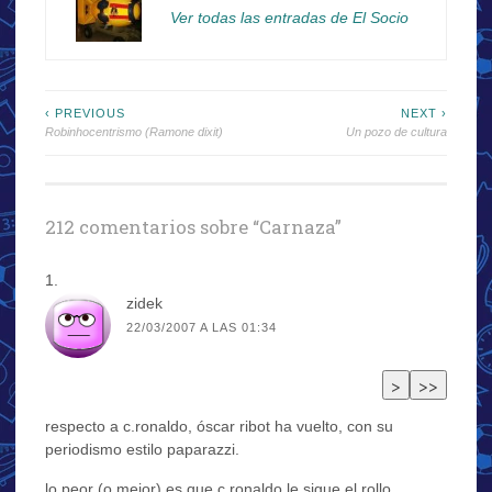
Ver todas las entradas de El Socio
Navegación
‹ PREVIOUS
NEXT ›
Robinhocentrismo (Ramone dixit)
Un pozo de cultura
de
entradas
212 comentarios sobre “
Carnaza
”
zidek
22/03/2007 A LAS 01:34
respecto a c.ronaldo, óscar ribot ha vuelto, con su
periodismo estilo paparazzi.
lo peor (o mejor) es que c.ronaldo le sigue el rollo