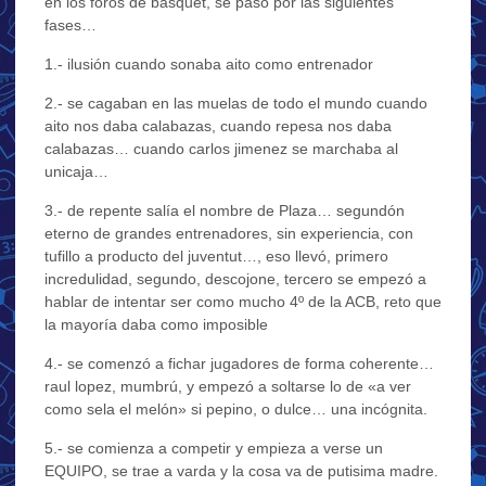
en los foros de basquet, se pasó por las siguientes
fases…
1.- ilusión cuando sonaba aito como entrenador
2.- se cagaban en las muelas de todo el mundo cuando
aito nos daba calabazas, cuando repesa nos daba
calabazas… cuando carlos jimenez se marchaba al
unicaja…
3.- de repente salía el nombre de Plaza… segundón
eterno de grandes entrenadores, sin experiencia, con
tufillo a producto del juventut…, eso llevó, primero
incredulidad, segundo, descojone, tercero se empezó a
hablar de intentar ser como mucho 4º de la ACB, reto que
la mayoría daba como imposible
4.- se comenzó a fichar jugadores de forma coherente…
raul lopez, mumbrú, y empezó a soltarse lo de «a ver
como sela el melón» si pepino, o dulce… una incógnita.
5.- se comienza a competir y empieza a verse un
EQUIPO, se trae a varda y la cosa va de putisima madre.