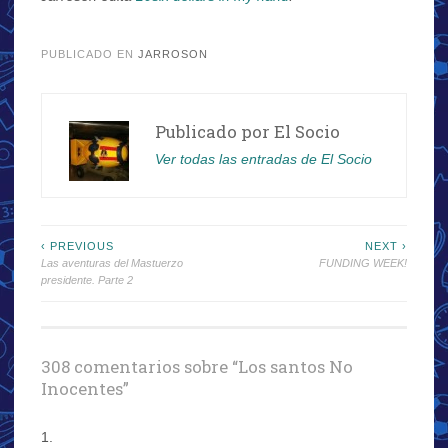
.
PUBLICADO EN
JARROSON
Publicado por
El Socio
Ver todas las entradas de El Socio
Navegación
‹ PREVIOUS
NEXT ›
Las aventuras del Mastuerzo
FUNDING WEEK!
de
presidente. Parte 2
entradas
308 comentarios sobre “
Los santos No
Inocentes
”