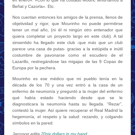
Beñat y Cazorla». Etc.
Nos cuentan entonces los amigos de la prensa, llenos de
objetividad y rigor, que Mourinho no puede permitirse
tener un mal año, (ni él ni ningún otro entenador que
quiera completar un proyecto largo en este club). A tal
sinsentido ha llegado este club -que
más que un club
parece una casa de putas- gracias a la estúpida e inútil
costumbre de pavonarse como el escudero de el
Lazarillo, restregándose las migajas de las 9 Copas de
Europa por la pechera.
Mourinho es ese médico que mi pueblo tenía en la
década de los 70 y una vez entró a la casa de un
enfermo de neumonía y preguntó a la mujer del enfermo
qué había estado haciendo desde que se le
diagnosticara la neumonía hasta su llegada. “Rezar”,
contestó la mujer. Así quiere recuperar el Real Madrid la
hegemonía, el respeto y la salud: rezando, y colgando
símbolos en la pared.
Jarroson edita
20six dollars in my hand
.