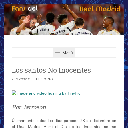
Fans del Real
Saltar
El primer y más importante blog del Real Madrid
al
Menú
Madrid
contenido
Los santos No Inocentes
29/12/2012
~
EL SOCIO
Por Jarroson
Últimamente todos los días parecen 28 de diciembre en
el Real Madrid. A mi el Día de los Inocentes se me