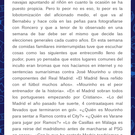
navajas apuntando al riñón en cuanto la ocasión se ha
puesto propicia. Pero lo peor no es eso, lo peor es la
lobotomización del aficionado medio, el que va al
Bernabéu y hace cola en las peñas para fotografiarse
con Roncero y que a tenor de lo observado en una
semana de bar debe ser el mismo que decide las
elecciones generales cada cuatro años. En esta semana
de comidas familiares ininterrumpidas tuve que escuchar
cosas como las siguientes que entrecomillo lleno de
pudor, pues yo pensaba que estos lugares comunes del
inculto eran bromas que nos hacíamos en internet y no
sentencias sumarísimas contra José Mourinho u otros
componentes del Real Madrid: «El Madrid lleva reñido
con el fútbol muchos años». «Mourinho es el peor
entrenador de la historia». «En el Madrid sobran todos
los portugueses empezando por Cristiano». «Lo del
Madrid el año pasado fue suerte, 4 contraataques mal
llevados que terminaron en gol». «¿Quién es Mourinho
para sentar a Ramos contra el City?» «¿Quién es Varane
para jugar por Ramos?» «Lo de Casillas en Málaga es
para reirse del madridismo antes de marcharse al PSG
en enero». «Con lo que ha costado Modric tendríamos a