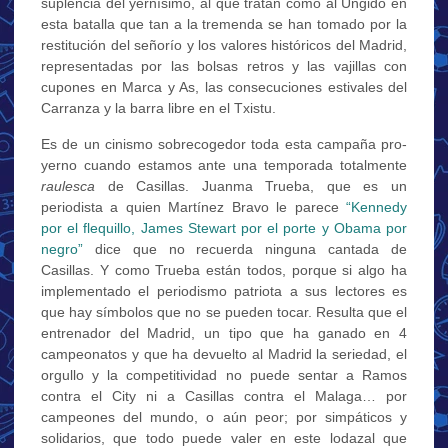
suplencia del yernísimo, al que tratan como al Ungido en
esta batalla que tan a la tremenda se han tomado por la
restitución del señorío y los valores históricos del Madrid,
representadas por las bolsas retros y las vajillas con
cupones en Marca y As, las consecuciones estivales del
Carranza y la barra libre en el Txistu.
Es de un cinismo sobrecogedor toda esta campaña pro-
yerno cuando estamos ante una temporada totalmente
raulesca
de Casillas. Juanma Trueba, que es un
periodista a quien Martínez Bravo le parece
“Kennedy
por el flequillo, James Stewart por el porte y Obama por
negro”
dice que no recuerda ninguna cantada de
Casillas. Y como Trueba están todos, porque si algo ha
implementado el periodismo patriota a sus lectores es
que hay símbolos que no se pueden tocar. Resulta que el
entrenador del Madrid, un tipo que ha ganado en 4
campeonatos y que ha devuelto al Madrid la seriedad, el
orgullo y la competitividad no puede sentar a Ramos
contra el City ni a Casillas contra el Malaga… por
campeones del mundo, o aún peor; por simpáticos y
solidarios, que todo puede valer en este lodazal que