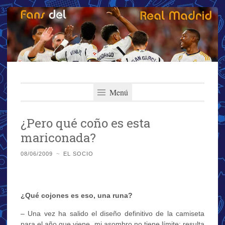
Fans del Real
Saltar
El primer y más importante blog del Real Madrid
al
Menú
Madrid
contenido
¿Pero qué coño es esta
mariconada?
08/06/2009
~
EL SOCIO
¿Qué cojones es eso, una runa?
– Una vez ha salido el diseño definitivo de la camiseta
para el año que viene, mi asombro no tiene límite: resulta