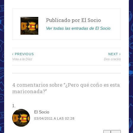
Publicado por
El Socio
Ver todas las entradas de El Socio
Navegación
‹ PREVIOUS
NEXT ›
Vota a la Díez
Dos cracks
de
entradas
4 comentarios sobre “
¿Pero qué coño es esta
mariconada?
”
El Socio
03/04/2011 A LAS 02:28