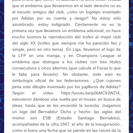
que el emblema que llevaremos en el lado derecho no es
el escudo antiguo del club, ¡¡sino un logotipo inventado
por Adidas por su cuenta y riesgo!! No estoy sólo
asombrado, estoy indignado. Ciertamente no es la
primera vez que llevamos un emblema adicional, no hace
mucho lucimos la reproducción del trofeo al mejor club
del siglo XX (trofeo que siempre me ha parecido feo y
simple, pero es otro tema). En Liga, llevamos el logo de
la LFP en una manga, y en Champions League el
emblema que distingue a los clubes con tres títulos
consecutivos o cinco alternos (que calcule el Farsa lo que
le falta para llevarlo). No obstante, todo esto es
simbología oficial de las federaciones. ¿Qué cojones
pinta este dibujito inventado por los pajilleros de Adidas?
Según el vídeo https://youtu.be/p0bMC9JWZI4,
estuvieron dándose una vuelta por el museo en busca de
ideas, hasta que se les encendió la lucecita: ¡hagamos
un logo del Bernabéu! Dicho y hecho: las siglas del
mismo son ESB (Estadio Santiago Bernabéu),
acompañadas de la cifra 1947, el año de la inauguración,
como si fuera una fecha que se pierde en las raíces de la