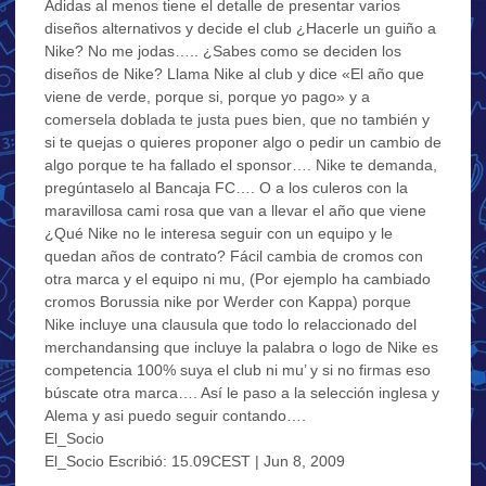
Adidas al menos tiene el detalle de presentar varios
diseños alternativos y decide el club ¿Hacerle un guiño a
Nike? No me jodas….. ¿Sabes como se deciden los
diseños de Nike? Llama Nike al club y dice «El año que
viene de verde, porque si, porque yo pago» y a
comersela doblada te justa pues bien, que no también y
si te quejas o quieres proponer algo o pedir un cambio de
algo porque te ha fallado el sponsor…. Nike te demanda,
pregúntaselo al Bancaja FC…. O a los culeros con la
maravillosa cami rosa que van a llevar el año que viene
¿Qué Nike no le interesa seguir con un equipo y le
quedan años de contrato? Fácil cambia de cromos con
otra marca y el equipo ni mu, (Por ejemplo ha cambiado
cromos Borussia nike por Werder con Kappa) porque
Nike incluye una clausula que todo lo relaccionado del
merchandansing que incluye la palabra o logo de Nike es
competencia 100% suya el club ni mu’ y si no firmas eso
búscate otra marca…. Así le paso a la selección inglesa y
Alema y asi puedo seguir contando….
El_Socio
El_Socio Escribió: 15.09CEST | Jun 8, 2009