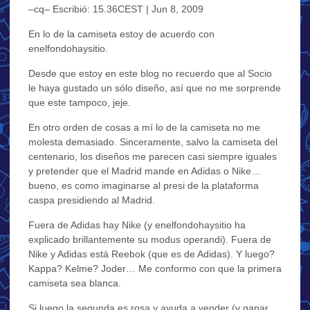
–cq– Escribió: 15.36CEST | Jun 8, 2009
En lo de la camiseta estoy de acuerdo con
enelfondohaysitio.
Desde que estoy en este blog no recuerdo que al Socio
le haya gustado un sólo diseño, así que no me sorprende
que este tampoco, jeje.
En otro orden de cosas a mí lo de la camiseta no me
molesta demasiado. Sinceramente, salvo la camiseta del
centenario, los diseños me parecen casi siempre iguales
y pretender que el Madrid mande en Adidas o Nike…
bueno, es como imaginarse al presi de la plataforma
caspa presidiendo al Madrid.
Fuera de Adidas hay Nike (y enelfondohaysitio ha
explicado brillantemente su modus operandi). Fuera de
Nike y Adidas está Reebok (que es de Adidas). Y luego?
Kappa? Kelme? Joder… Me conformo con que la primera
camiseta sea blanca.
Si luego la segunda es rosa y ayuda a vender (y ganar