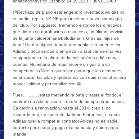
enelfondohaysitio Escribió: 14.55CEST | Jun 8, 2009
@Rechazo de plano este engendro inventado: Adidas no
es nadie, repito, NADIE para inventar nueva simbología
del club. Por supuesto, tremendo error de los directivos
que dieron su aprobación a esta cosa; un último servicio
de la junta calderoniana/boludiana. ¡¡Gracias, hijos de
puta!! Un día alguien tendrá que hablar seriamente con
Adidas y decirles que o empiezan a fabricar de una vez
equipaciones a la altura de la institución o adiós muy
buenas. No estaría de más hacerle un guiño a su
competencia (Nike o quien sea) para que los alemanes
se pusieran las pilas y quedarnos con quien nos ofreciera
mayor calidad y personalización.@
Pues……….. estas metiendo la pata y hasta el fondo, el
contrato de Adidas viene firmado de tiempo atrás no con
Calderón (la renovación, hasta el 2014, creo si no
recuerdo mal, en concreto, la firmo Florentino, cuando
Adidas quería romper el contrato) Adidas no es nadie,
correcto pero paga y paga mucha pasta y quien paga,
manda.