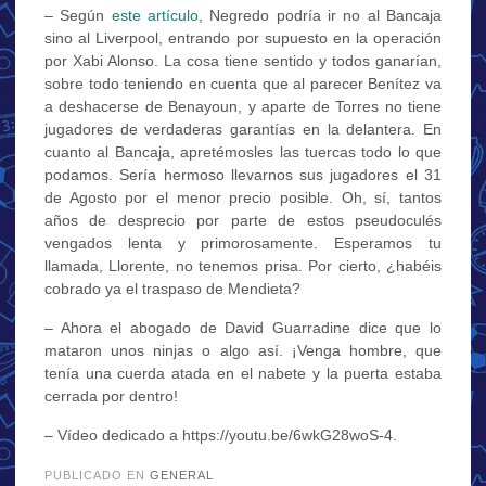
– Según
este artículo
, Negredo podría ir no al Bancaja
sino al Liverpool, entrando por supuesto en la operación
por Xabi Alonso. La cosa tiene sentido y todos ganarían,
sobre todo teniendo en cuenta que al parecer Benítez va
a deshacerse de Benayoun, y aparte de Torres no tiene
jugadores de verdaderas garantías en la delantera. En
cuanto al Bancaja, apretémosles las tuercas todo lo que
podamos. Sería hermoso llevarnos sus jugadores el 31
de Agosto por el menor precio posible. Oh, sí, tantos
años de desprecio por parte de estos pseudoculés
vengados lenta y primorosamente. Esperamos tu
llamada, Llorente, no tenemos prisa. Por cierto, ¿habéis
cobrado ya el traspaso de Mendieta?
– Ahora el abogado de David Guarradine dice que lo
mataron unos ninjas o algo así. ¡Venga hombre, que
tenía una cuerda atada en el nabete y la puerta estaba
cerrada por dentro!
– Vídeo dedicado a https://youtu.be/6wkG28woS-4.
PUBLICADO EN
GENERAL