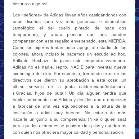
historia o algo así.
Los «señores» de Adidas llevan años castigándonos con
unos diseños cada vez más genéricos e infumables
(antológico el del cuello pintado de hace dos
temporadas), y ahora piensan que nos pueden
compensar con este regalito envenenado, esta MIERDA.
Como los piperos tenían poco apego al estadio de los
cojones, ahora incluso le hacemos un escudo ad hoc.
Brillante. Rechazo de plano este engendro inventado:
Adidas no es nadie, repito, NADIE para inventar nueva
simbología del club. Por supuesto, tremendo error de los
directivos que dieron su aprobación a esta cosa; un
último servicio de la junta calderoniana/boludiana.
¡¡Gracias, hijos de puta!! Un día alguien tendrá que
hablar seriamente con Adidas y decirles que o empiezan
a fabricar de una vez equipaciones a la altura de la
institución o adiós muy buenas. No estaría de más
hacerle un guiño a su competencia (Nike o quien sea)
para que los alemanes se pusieran las pilas y quedarnos
con quien nos ofreciera mayor calidad y personalización.