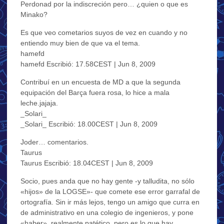
Perdonad por la indiscreción pero… ¿quien o que es
Minako?
Es que veo cometarios suyos de vez en cuando y no
entiendo muy bien de que va el tema.
hamefd
hamefd Escribió: 17.58CEST | Jun 8, 2009
Contribuí en un encuesta de MD a que la segunda
equipación del Barça fuera rosa, lo hice a mala
leche.jajaja.
_Solari_
_Solari_ Escribió: 18.00CEST | Jun 8, 2009
Joder… comentarios.
Taurus
Taurus Escribió: 18.04CEST | Jun 8, 2009
Socio, pues anda que no hay gente -y talludita, no sólo
«hijos» de la LOGSE»- que comete ese error garrafal de
ortografía. Sin ir más lejos, tengo un amigo que curra en
de administrativo en una colegio de ingenieros, y pone
«haber», realmente patético, pero es lo que hay…