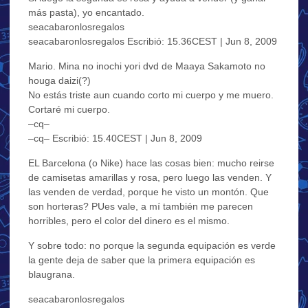
más pasta), yo encantado.
seacabaronlosregalos
seacabaronlosregalos Escribió: 15.36CEST | Jun 8, 2009
Mario. Mina no inochi yori dvd de Maaya Sakamoto no
houga daizi(?)
No estás triste aun cuando corto mi cuerpo y me muero.
Cortaré mi cuerpo.
–cq–
–cq– Escribió: 15.40CEST | Jun 8, 2009
EL Barcelona (o Nike) hace las cosas bien: mucho reirse
de camisetas amarillas y rosa, pero luego las venden. Y
las venden de verdad, porque he visto un montón. Que
son horteras? PUes vale, a mí también me parecen
horribles, pero el color del dinero es el mismo.
Y sobre todo: no porque la segunda equipación es verde
la gente deja de saber que la primera equipación es
blaugrana.
seacabaronlosregalos