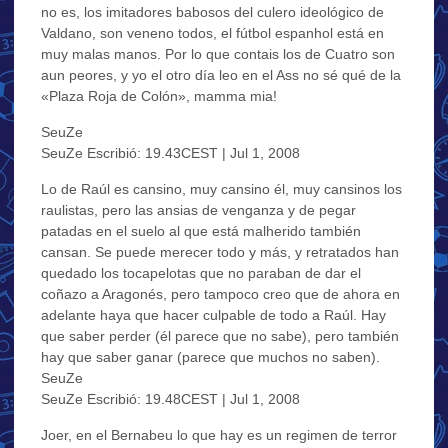
no es, los imitadores babosos del culero ideológico de
Valdano, son veneno todos, el fútbol espanhol está en
muy malas manos. Por lo que contais los de Cuatro son
aun peores, y yo el otro día leo en el Ass no sé qué de la
«Plaza Roja de Colón», mamma mia!
SeuZe
SeuZe Escribió: 19.43CEST | Jul 1, 2008
Lo de Raúl es cansino, muy cansino él, muy cansinos los
raulistas, pero las ansias de venganza y de pegar
patadas en el suelo al que está malherido también
cansan. Se puede merecer todo y más, y retratados han
quedado los tocapelotas que no paraban de dar el
coñazo a Aragonés, pero tampoco creo que de ahora en
adelante haya que hacer culpable de todo a Raúl. Hay
que saber perder (él parece que no sabe), pero también
hay que saber ganar (parece que muchos no saben).
SeuZe
SeuZe Escribió: 19.48CEST | Jul 1, 2008
Joer, en el Bernabeu lo que hay es un regimen de terror