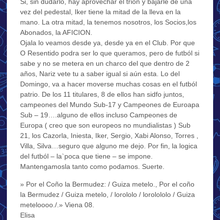
Si, sin dudarlo, hay aprovechar el trión y bajarle de una
vez del pedestal, Iker tiene la mitad de la lleva en la
mano. La otra mitad, la tenemos nosotros, los Socios,los
Abonados, la AFICION.
Ojala lo veamos desde ya, desde ya en el Club. Por que
O Resentido podra ser lo que queramos, pero de futból si
sabe y no se metera en un charco del que dentro de 2
años, Nariz vete tu a saber igual si aún esta. Lo del
Domingo, va a hacer moverse muchas cosas en el futból
patrio. De los 11 titulares, 8 de ellos han sidfo juntos,
campeones del Mundo Sub-17 y Campeones de Euroapa
Sub – 19….alguno de ellos incluso Campeones de
Europa ( creo que son europeos no mundialistas ) Sub
21, los Cazorla, Iniesta, Iker, Sergio, Xabi Alonso, Torres ,
Villa, Silva…seguro que alguno me dejo. Por fin, la logica
del futból – la`poca que tiene – se impone.
Mantengamosla tanto como podamos. Suerte.
» Por el Coño la Bermudez: / Guiza metelo., Por el coño
la Bermudez / Guiza metelo, / lorololo / lorolololo / Guiza
meteloooo./.» Viena 08.
Elisa