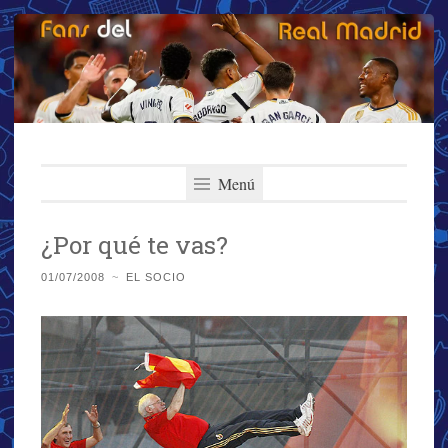
Fans del Real
Saltar
El primer y más importante blog del Real Madrid
al
Menú
Madrid
contenido
¿Por qué te vas?
01/07/2008
~
EL SOCIO