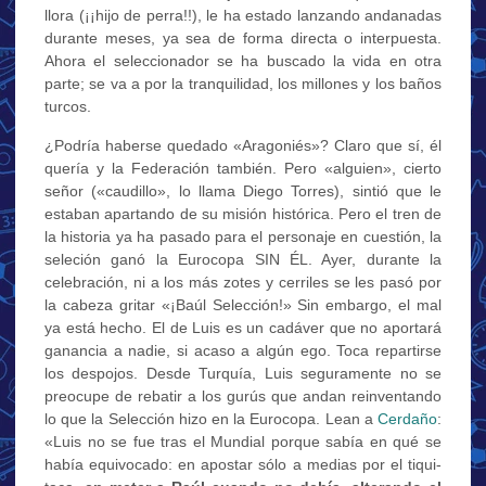
llora (¡¡hijo de perra!!), le ha estado lanzando andanadas
durante meses, ya sea de forma directa o interpuesta.
Ahora el seleccionador se ha buscado la vida en otra
parte; se va a por la tranquilidad, los millones y los baños
turcos.
¿Podría haberse quedado «Aragoniés»? Claro que sí, él
quería y la Federación también. Pero «alguien», cierto
señor («caudillo», lo llama Diego Torres), sintió que le
estaban apartando de su misión histórica. Pero el tren de
la historia ya ha pasado para el personaje en cuestión, la
seleción ganó la Eurocopa SIN ÉL. Ayer, durante la
celebración, ni a los más zotes y cerriles se les pasó por
la cabeza gritar «¡Baúl Selección!» Sin embargo, el mal
ya está hecho. El de Luis es un cadáver que no aportará
ganancia a nadie, si acaso a algún ego. Toca repartirse
los despojos. Desde Turquía, Luis seguramente no se
preocupe de rebatir a los gurús que andan reinventando
lo que la Selección hizo en la Eurocopa. Lean a
Cerdaño
:
«Luis no se fue tras el Mundial porque sabía en qué se
había equivocado: en apostar sólo a medias por el tiqui-