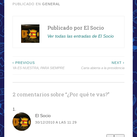
PUBLICADO EN
GENERAL
Publicado por
El Socio
Ver todas las entradas de El Socio
Navegación
‹ PREVIOUS
NEXT ›
YA ES NUESTRA, PARA SIEMPRE
Carta abierta a la presidencia
de
entradas
2 comentarios sobre “
¿Por qué te vas?
”
El Socio
30/12/2010 A LAS 11:29