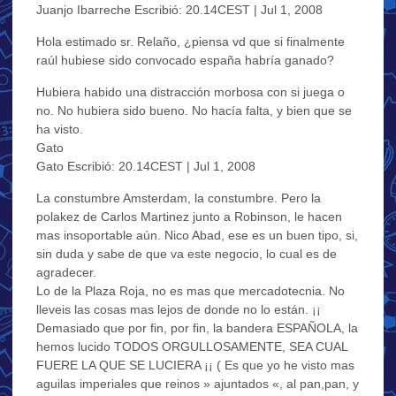
Juanjo Ibarreche Escribió: 20.14CEST | Jul 1, 2008
Hola estimado sr. Relaño, ¿piensa vd que si finalmente
raúl hubiese sido convocado españa habría ganado?
Hubiera habido una distracción morbosa con si juega o
no. No hubiera sido bueno. No hacía falta, y bien que se
ha visto.
Gato
Gato Escribió: 20.14CEST | Jul 1, 2008
La constumbre Amsterdam, la constumbre. Pero la
polakez de Carlos Martinez junto a Robinson, le hacen
mas insoportable aún. Nico Abad, ese es un buen tipo, si,
sin duda y sabe de que va este negocio, lo cual es de
agradecer.
Lo de la Plaza Roja, no es mas que mercadotecnia. No
lleveis las cosas mas lejos de donde no lo están. ¡¡
Demasiado que por fin, por fin, la bandera ESPAÑOLA, la
hemos lucido TODOS ORGULLOSAMENTE, SEA CUAL
FUERE LA QUE SE LUCIERA ¡¡ ( Es que yo he visto mas
aguilas imperiales que reinos » ajuntados «, al pan,pan, y