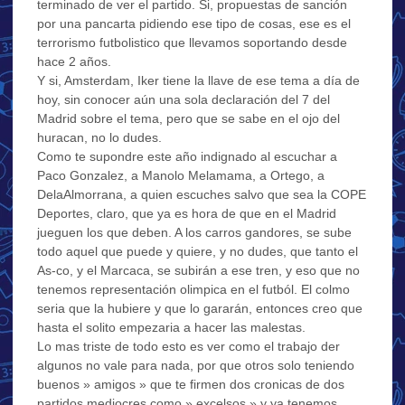
terminado de ver el partido. Si, propuestas de sanción
por una pancarta pidiendo ese tipo de cosas, ese es el
terrorismo futbolistico que llevamos soportando desde
hace 2 años.
Y si, Amsterdam, Iker tiene la llave de ese tema a día de
hoy, sin conocer aún una sola declaración del 7 del
Madrid sobre el tema, pero que se sabe en el ojo del
huracan, no lo dudes.
Como te supondre este año indignado al escuchar a
Paco Gonzalez, a Manolo Melamama, a Ortego, a
DelaAlmorrana, a quien escuches salvo que sea la COPE
Deportes, claro, que ya es hora de que en el Madrid
jueguen los que deben. A los carros gandores, se sube
todo aquel que puede y quiere, y no dudes, que tanto el
As-co, y el Marcaca, se subirán a ese tren, y eso que no
tenemos representación olimpica en el futból. El colmo
seria que la hubiere y que lo gararán, entonces creo que
hasta el solito empezaria a hacer las malestas.
Lo mas triste de todo esto es ver como el trabajo der
algunos no vale para nada, por que otros solo teniendo
buenos » amigos » que te firmen dos cronicas de dos
partidos mediocres como » excelsos » y ya tenemos