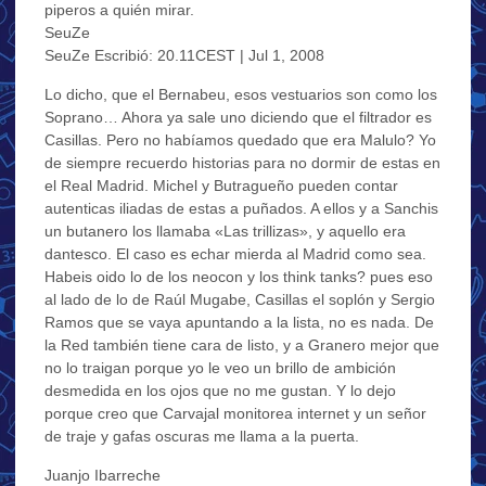
piperos a quién mirar.
SeuZe
SeuZe Escribió: 20.11CEST | Jul 1, 2008
Lo dicho, que el Bernabeu, esos vestuarios son como los
Soprano… Ahora ya sale uno diciendo que el filtrador es
Casillas. Pero no habíamos quedado que era Malulo? Yo
de siempre recuerdo historias para no dormir de estas en
el Real Madrid. Michel y Butragueño pueden contar
autenticas iliadas de estas a puñados. A ellos y a Sanchis
un butanero los llamaba «Las trillizas», y aquello era
dantesco. El caso es echar mierda al Madrid como sea.
Habeis oido lo de los neocon y los think tanks? pues eso
al lado de lo de Raúl Mugabe, Casillas el soplón y Sergio
Ramos que se vaya apuntando a la lista, no es nada. De
la Red también tiene cara de listo, y a Granero mejor que
no lo traigan porque yo le veo un brillo de ambición
desmedida en los ojos que no me gustan. Y lo dejo
porque creo que Carvajal monitorea internet y un señor
de traje y gafas oscuras me llama a la puerta.
Juanjo Ibarreche