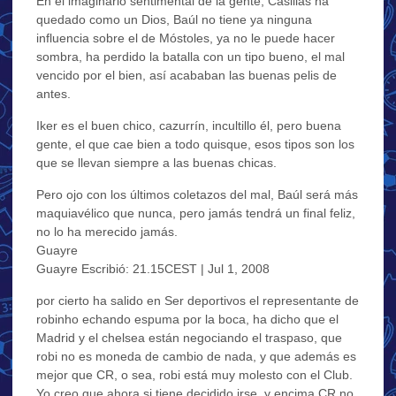
En el imaginario sentimental de la gente, Casillas ha
quedado como un Dios, Baúl no tiene ya ninguna
influencia sobre el de Móstoles, ya no le puede hacer
sombra, ha perdido la batalla con un tipo bueno, el mal
vencido por el bien, así acababan las buenas pelis de
antes.
Iker es el buen chico, cazurrín, incultillo él, pero buena
gente, el que cae bien a todo quisque, esos tipos son los
que se llevan siempre a las buenas chicas.
Pero ojo con los últimos coletazos del mal, Baúl será más
maquiavélico que nunca, pero jamás tendrá un final feliz,
no lo ha merecido jamás.
Guayre
Guayre Escribió: 21.15CEST | Jul 1, 2008
por cierto ha salido en Ser deportivos el representante de
robinho echando espuma por la boca, ha dicho que el
Madrid y el chelsea están negociando el traspaso, que
robi no es moneda de cambio de nada, y que además es
mejor que CR, o sea, robi está muy molesto con el Club.
Yo creo que ahora si tiene decidido irse, y encima CR no