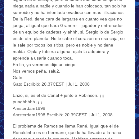
niega nada a nadie y cuando le han colocado, tan solo ha
sonreido y no ha intentado evadirse con mas filtraciones.
De la Red, tiene cara de largarse en cuanto vea que no
juega, al igual que hara Granero – jugador y entrenador
de un equipo de cadetes -y ahhh, si, Sergio lo de Sergio
es de otro planeta. No le cabe el corazón en esa caja, se
le sale por todos los sitios, pero es noble y no tiene
malda. Ojala y tubiera alguna, ojala la adquiera y
aprenda a usarla cuando toca.
En fin, ya veremos dijo un ciego.
Nos vemos peña. salu2.
Gato
Gato Escribió: 20.37CEST | Jul 1, 2008
Enzo, si, es el de Canal + junto a Robinson.¡¡¡¡
puaghhhhh ¡¡¡¡
Amsterdam1998
Amsterdam1998 Escribió: 20.39CEST | Jul 1, 2008
El problema de Ramos se llama René. Igual que el de
Ronaldinho es su hermano, que lo ha llevado a la ruina
deportiva cuando lo era todo. Malditos entornos de