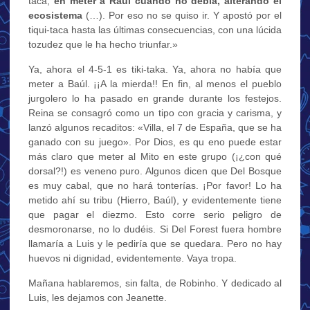
taca,
en meter a Raúl cuando no debía, alterando el
ecosistema
(…). Por eso no se quiso ir. Y apostó por el
tiqui-taca hasta las últimas consecuencias, con una lúcida
tozudez que le ha hecho triunfar.»
Ya, ahora el 4-5-1 es tiki-taka. Ya, ahora no había que
meter a Baúl. ¡¡A la mierda!! En fin, al menos el pueblo
jurgolero lo ha pasado en grande durante los festejos.
Reina se consagró como un tipo con gracia y carisma, y
lanzó algunos recaditos: «Villa, el 7 de España, que se ha
ganado con su juego». Por Dios, es qu eno puede estar
más claro que meter al Mito en este grupo (¡¿con qué
dorsal?!) es veneno puro. Algunos dicen que Del Bosque
es muy cabal, que no hará tonterías. ¡Por favor! Lo ha
metido ahí su tribu (Hierro, Baúl), y evidentemente tiene
que pagar el diezmo. Esto corre serio peligro de
desmoronarse, no lo dudéis. Si Del Forest fuera hombre
llamaría a Luis y le pediría que se quedara. Pero no hay
huevos ni dignidad, evidentemente. Vaya tropa.
Mañana hablaremos, sin falta, de Robinho. Y dedicado al
Luis, les dejamos con Jeanette.