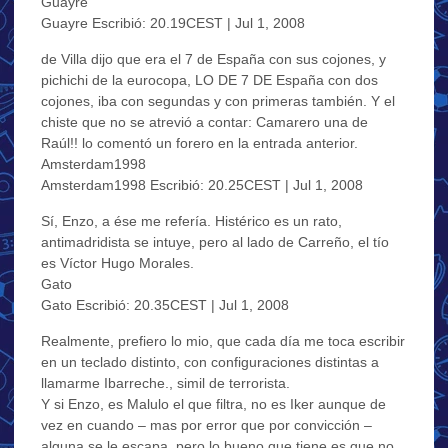
Guayre
Guayre Escribió: 20.19CEST | Jul 1, 2008
de Villa dijo que era el 7 de España con sus cojones, y
pichichi de la eurocopa, LO DE 7 DE España con dos
cojones, iba con segundas y con primeras también. Y el
chiste que no se atrevió a contar: Camarero una de
Raúl!! lo comentó un forero en la entrada anterior.
Amsterdam1998
Amsterdam1998 Escribió: 20.25CEST | Jul 1, 2008
Sí, Enzo, a ése me refería. Histérico es un rato,
antimadridista se intuye, pero al lado de Carreño, el tío
es Víctor Hugo Morales.
Gato
Gato Escribió: 20.35CEST | Jul 1, 2008
Realmente, prefiero lo mio, que cada día me toca escribir
en un teclado distinto, con configuraciones distintas a
llamarme Ibarreche., simil de terrorista.
Y si Enzo, es Malulo el que filtra, no es Iker aunque de
vez en cuando – mas por error que por convicción –
alguna se le escapa, pero lo bueno que tiene es que no