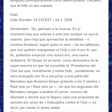
desgastó prematuramente como seleccionador. Cerdaño,
que te folle un pez espada.
Gato
Gato Escribió: 19.21CEST | Jul 1, 2008
Amsterdam : No, piensalo a la inversa. Es el
momento,hay que subirse a este tren aunque no sea el
nuestro, pero hay que aprovechar la debilidad – ó
maxima fortaleza, según quien lo mire – de los talibanes
que nos quieren mangonear el Club y ver si por fn, por
fin, podemos empezar una nueva era, una nueva
andadura. El Okupa no es tonto, como demuestra en la
supervivencia en que ha convetido la `Presidencia del
Club así que, moralmente y sobre todo., socialmente, se
vera empujado por fin a escuchar a esa parte del
Bernabeu que llevamos tiempo gritando a los 4 vientos »
Raúl vete ya / Raúl vete ya «., sin que los seguratas del
Bernabeu vengan a pedirte el carnet, numero de
abonado y decirte que te llagara casa una propuesta de
sanción por actos de » indisciplina contra el Club «, es
decir, por cantar lo antes citado.