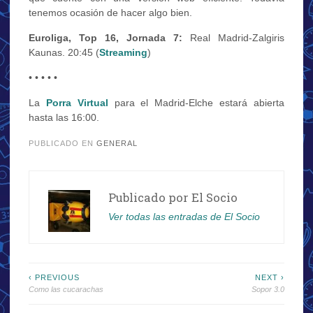
tenemos ocasión de hacer algo bien.
Euroliga, Top 16, Jornada 7:
Real Madrid-Zalgiris
Kaunas. 20:45 (
Streaming
)
• • • • •
La
Porra Virtual
para el Madrid-Elche estará abierta
hasta las 16:00.
PUBLICADO EN
GENERAL
Publicado por
El Socio
Ver todas las entradas de El Socio
Navegación
‹ PREVIOUS
NEXT ›
Como las cucarachas
Sopor 3.0
de