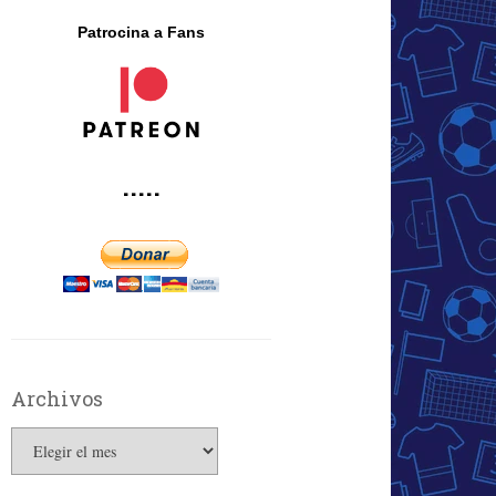
Patrocina a Fans
·····
Archivos
Archivos