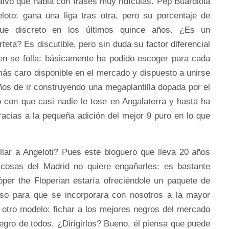
lvo que habla con frases muy ridículas. Pep Buardiola
loto: gana una liga tras otra, pero su porcentaje de
ue discreto en los últimos quince años. ¿Es un
rteta? Es discutible, pero sin duda su factor diferencial
en se folla: básicamente ha podido escoger para cada
más caro disponible en el mercado y dispuesto a unirse
ños de ir construyendo una megaplantilla dopada por el
 con que casi nadie le tose en Angalaterra y hasta ha
acias a la pequeña adición del mejor 9 puro en lo que
llar a Angeloti? Pues este bloguero que lleva 20 años
 cosas del Madrid no quiere engañarles: es bastante
óper the Floperian estaría ofreciéndole un paquete de
o para que se incorporara con nosotros a la mayor
 otro modelo: fichar a los mejores negros del mercado
egro de todos. ¿Dirigirlos? Bueno, él piensa que puede