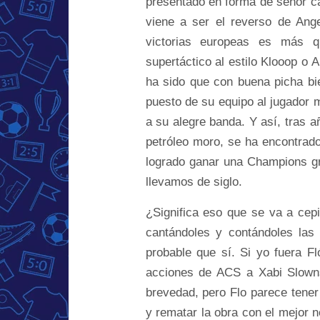
presentado en forma de señor ca
viene a ser el reverso de Ange
victorias europeas es más q
supertáctico al estilo Klooop o A
ha sido que con buena picha bi
puesto de su equipo al jugador 
a su alegre banda. Y así, tras a
petróleo moro, se ha encontrado
logrado ganar una Champions gr
llevamos de siglo.
¿Significa eso que se va a cepi
cantándoles y contándoles las
probable que sí. Si yo fuera Fl
acciones de ACS a Xabi Slowns
brevedad, pero Flo parece tener
y rematar la obra con el mejor n