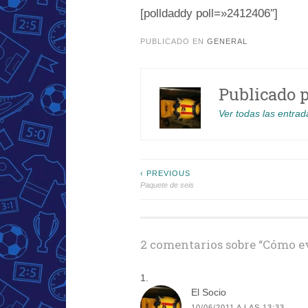
[polldaddy poll=»2412406″]
PUBLICADO EN
GENERAL
Publicado 
Ver todas las entrad
Navegación
‹ PREVIOUS
Paquete de seis
de
entradas
2 comentarios sobre “
Cómo ev
El Socio
10/06/2011 A LAS 13:33