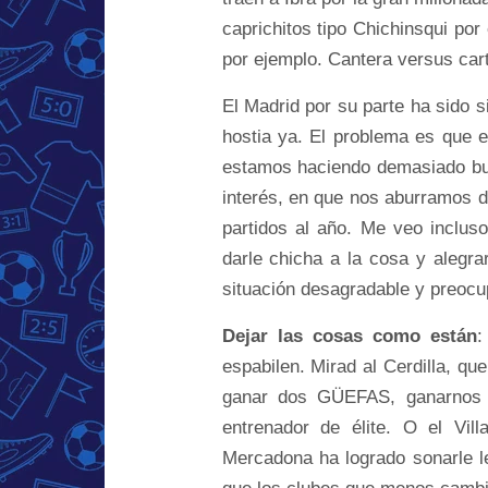
caprichitos tipo Chichinsqui por
por ejemplo. Cantera versus carte
El Madrid por su parte ha sido s
hostia ya. El problema es que e
estamos haciendo demasiado bu
interés, en que nos aburramos de
partidos al año. Me veo inclus
darle chicha a la cosa y alegr
situación desagradable y preocup
Dejar las cosas como están
:
espabilen. Mirad al Cerdilla, qu
ganar dos GÜEFAS, ganarnos 
entrenador de élite. O el Vil
Mercadona ha logrado sonarle l