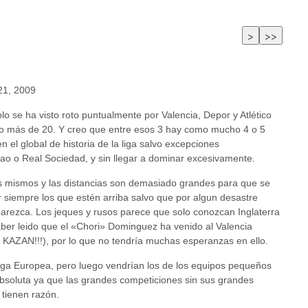
 21, 2009
o se ha visto roto puntualmente por Valencia, Depor y Atlético
lgo más de 20. Y creo que entre esos 3 hay como mucho 4 o 5
en el global de historia de la liga salvo excepciones
bao o Real Sociedad, y sin llegar a dominar excesivamente.
os mismos y las distancias son demasiado grandes para que se
r siempre los que estén arriba salvo que por algun desastre
parezca. Los jeques y rusos parece que solo conozcan Inglaterra
aber leido que el «Chori» Dominguez ha venido al Valencia
 KAZAN!!!), por lo que no tendría muchas esperanzas en ello.
iga Europea, pero luego vendrían los de los equipos pequeños
absoluta ya que las grandes competiciones sin sus grandes
 tienen razón.