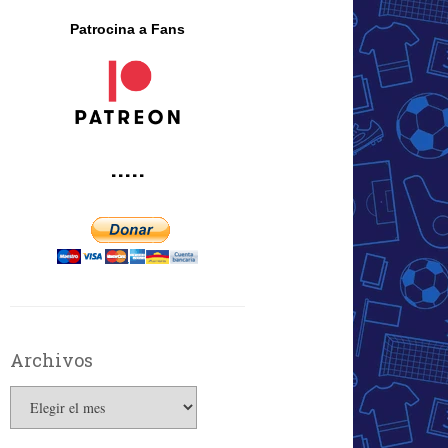
Patrocina a Fans
·····
Archivos
Archivos