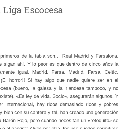
 Liga Escocesa
 primeros de la tabla son… Real Madrid y Farsalona.
e sigan ahí. Y lo peor es que dentro de cinco años la
mente igual. Madrid, Farsa, Madrid, Farsa, Celtic,
El horror!! Si hay algo que nadie quiere ser en el
cesa (bueno, la galesa y la irlandesa tampoco, y no
existe). «Es ley de vida, Socio», asegurarán algunos. Y
r internacional, hay ricos demasiado ricos y pobres
 bien con su cantera y tal, han creado una generación
a Barón Rojo, pero cuando necesitan un «retoquito» se
a o al gangsta Alves por otra. Incluso pueden permitirse