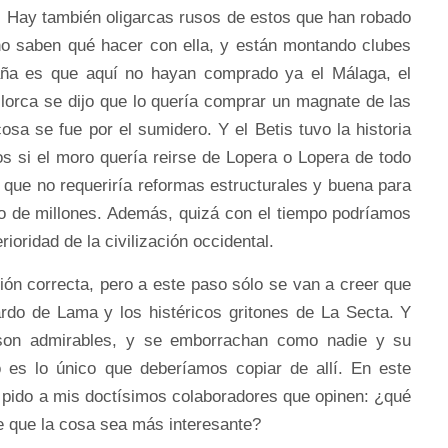
y. Hay también oligarcas rusos de estos que han robado
no saben qué hacer con ella, y están montando clubes
aña es que aquí no hayan comprado ya el Málaga, el
lorca se dijo que lo quería comprar un magnate de las
 cosa se fue por el sumidero. Y el Betis tuvo la historia
s si el moro quería reirse de Lopera o Lopera de todo
 que no requeriría reformas estructurales y buena para
eo de millones. Además, quizá con el tiempo podríamos
rioridad de la civilización occidental.
ción correcta, pero a este paso sólo se van a creer que
ardo de Lama y los histéricos gritones de La Secta. Y
son admirables, y se emborrachan como nadie y su
o es lo único que deberíamos copiar de allí. En este
e pido a mis doctísimos colaboradores que opinen: ¿qué
 que la cosa sea más interesante?