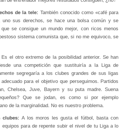
an de entrenador mejores resultados consiguen, ¿no?
echos de la tele:
También conocido como «café para
a uno sus derechos, se hace una bolsa común y se
 lo que se consigue un mundo mejor, con ricos menos
pestoso sistema comunista que, si no me equivoco, se
Es el otro extremo de la posibilidad anterior. Se han
esde una competición que sustituiría a la Liga de
mente segregaría a los clubes grandes de sus ligas
l adecuado para el objetivo que perseguimos. Partidos
an, Chelsea, Juve, Bayern y su puta madre. Suena
pequeños? Que se jodan, es como si por ejemplo
ano de la marginalidad. No es nuestro problema.
s clubes:
A los moros les gusta el fútbol, basta con
s equipos para de repente subir el nivel de tu Liga a lo