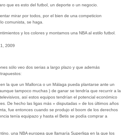
aro que es esto del futbol, un deporte o un negocio.
entar mirar por todos, por el bien de una competicion
 lo comunista, se haga.
entimientos y los colores y montamos una NBA al estilo futbol.
21, 2009
ones sólo veo dos serias a largo plazo y que además
ntrapuestos:
 en la que un Mallorca o un Málaga pueda plantarse ante un
aunque tampoco muchas ) de ganar se tendría que recurrir a la
elevisivos, así estos equipos tendrían el potencial económico
bles. De hecho las ligas más » disputadas » de los últimos años
nta, fue entonces cuando se produjo el boom de los derechos
lencia tenía equipazo y hasta el Betis se podía comprar a
ntino, una NBA europea que llamaría Superliga en la que los