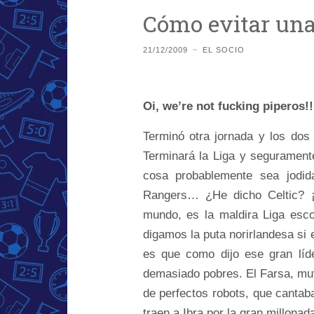
Cómo evitar una
21/12/2009
~
EL SOCIO
Oi, we’re not fucking piperos!!
Terminó otra jornada y los dos
Terminará la Liga y segurament
cosa probablemente sea jodida
Rangers… ¿He dicho Celtic? ¡¡
mundo, es la maldira Liga esco
digamos la puta norirlandesa si 
es que como dijo ese gran líde
demasiado pobres. El Farsa, muy
de perfectos robots, que cantab
traen a Ibra por la gran millonad