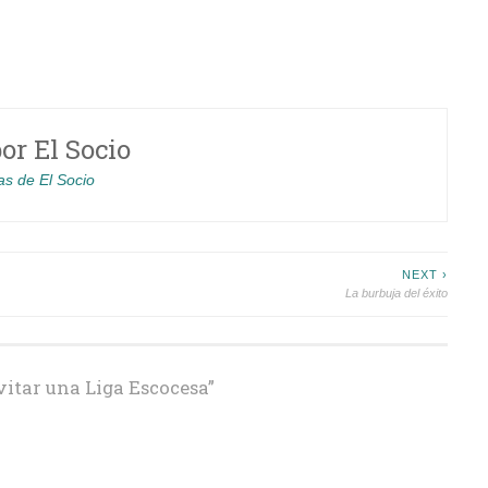
por
El Socio
as de El Socio
NEXT ›
La burbuja del éxito
itar una Liga Escocesa
”