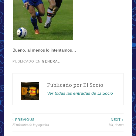
Bueno, al menos lo intentamos…
PUBLICADO EN
GENERAL
Publicado por
El Socio
Ver todas las entradas de El Socio
Navegación
‹ PREVIOUS
NEXT ›
El misterio de la pegatina
Va, ánimo
de