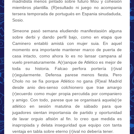
madridista menos pintado sobre futuro Mou y cohesión
miembros plantilla. (R)esultado ni juego no acompania
tersera temporada de portugués en Espania sinudaduda,
Sosio.
Simeone pasó semana eludiendo manifestasión alguna
sobre derbi y dando perfil bajo, como en etapa que
Caminero entabló amistá con mujer suia. En aquel
momento era importante mantener marco de puerta de
casa intacto, como ahora lo es no lansar campana al
vuelo prematuramente. A(r)anque de Atlético es mejor de
toda su historia. Falcao perfora portería (r)ival
(r)egularmente. Defensa parese menos fiesta. Pero
Cholo no se fía porque Atlético no gana (R)eal Madrid
desde anio des-senso colchionero que trae amargo
(r)ecuerdo como mujer propia percutida por companiero
y amigo. Con todo, parese que se organisará aquela(r)e
atlético en sesión matutina de sábado para que
jugadores sientan importansia de partido y oportunidad
de lavar orguio afisión al fin. Io creo que medida es
inapropiada y delata inseguridad que equipo con tanta
ventaja en tabla sobre eterno (r)ival no debería tener.