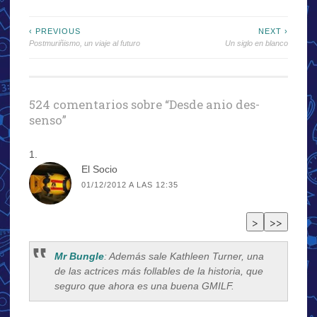
Navegación
‹ PREVIOUS
NEXT ›
Postmuriñismo, un viaje al futuro
Un siglo en blanco
de
entradas
524 comentarios sobre “
Desde anio des-
senso
”
El Socio
01/12/2012 A LAS 12:35
Mr Bungle
: Además sale Kathleen Turner, una
de las actrices más follables de la historia, que
seguro que ahora es una buena GMILF.