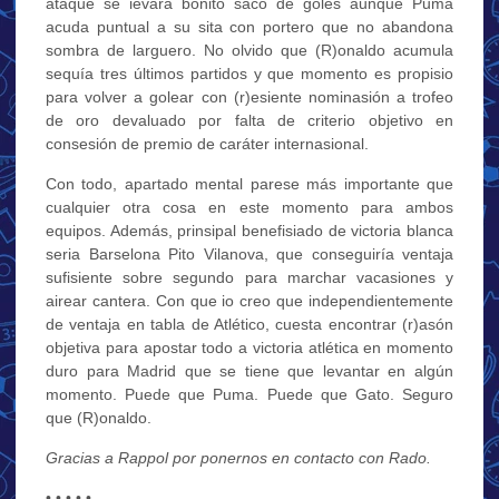
ataque se ievará bonito saco de goles aunque Puma
acuda puntual a su sita con portero que no abandona
sombra de larguero. No olvido que (R)onaldo acumula
sequía tres últimos partidos y que momento es propisio
para volver a golear con (r)esiente nominasión a trofeo
de oro devaluado por falta de criterio objetivo en
consesión de premio de caráter internasional.
Con todo, apartado mental parese más importante que
cualquier otra cosa en este momento para ambos
equipos. Además, prinsipal benefisiado de victoria blanca
seria Barselona Pito Vilanova, que conseguiría ventaja
sufisiente sobre segundo para marchar vacasiones y
airear cantera. Con que io creo que independientemente
de ventaja en tabla de Atlético, cuesta encontrar (r)asón
objetiva para apostar todo a victoria atlética en momento
duro para Madrid que se tiene que levantar en algún
momento. Puede que Puma. Puede que Gato. Seguro
que (R)onaldo.
Gracias a Rappol por ponernos en contacto con Rado.
• • • • •