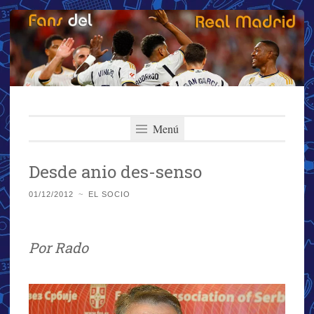
Fans del Real
Saltar
El primer y más importante blog del Real Madrid
al
Menú
Madrid
contenido
Desde anio des-senso
01/12/2012
~
EL SOCIO
Por Rado