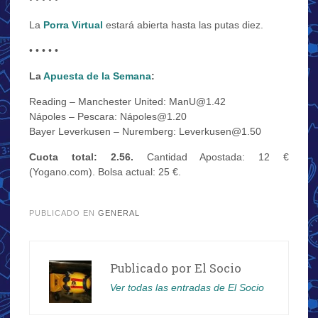
La
Porra Virtual
estará abierta hasta las putas diez.
• • • • •
La
Apuesta de la Semana
:
Reading – Manchester United: ManU@1.42
Nápoles – Pescara: Nápoles@1.20
Bayer Leverkusen – Nuremberg: Leverkusen@1.50
Cuota total: 2.56.
Cantidad Apostada: 12 €
(Yogano.com). Bolsa actual: 25 €.
.
PUBLICADO EN
GENERAL
Publicado por
El Socio
Ver todas las entradas de El Socio