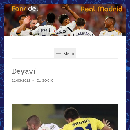
Fans del Real
Saltar
El primer y más importante blog del Real Madrid
al
Menú
Madrid
contenido
Deyaví
22/03/2012
~
EL SOCIO