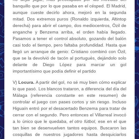
banquillo que por lo que pasaba en el césped. El Madrid,
aunque cueste decirlo ahora, mejoró en la segunda
mitad. Dos extremos puros (Ronaldo izquierda, Altintop
derecha) para abrir el campo, dos mediocentros, Özil de
enganche y Benzema arriba, el orden había llegado.
Pasamos a tener el control absoluto, gozando del balón
casi todo el tiempo, pero faltaba profundidad. Hasta que
llegó un arranque de genio: Cristiano combinó con Özil,
que se la devolvió de tacón al portugués, dejándolo solo
delante de Diego López para marcar un gol
importantísimo que podía definir el partido
V)
Locura.
A partir del gol, no sé muy bien cómo explicar
lo que pasó. Los blancos trataron, a diferencia del día del
Málaga (referencia constante en este resumen) de
controlar el juego con pases cortos y sin riesgo. Incluso
Higuaín entró por el desacertado Benzema para tratar de
cerrar con el segundo. Pero entonces el Villarreal invocó
a lo único que le quedaba,
el otro fútbol,
ese en el que
tan bien se desenvuelven tantos equipos. Buscaron las
cosquillas de nuestros jugadores hasta desquiciarlos