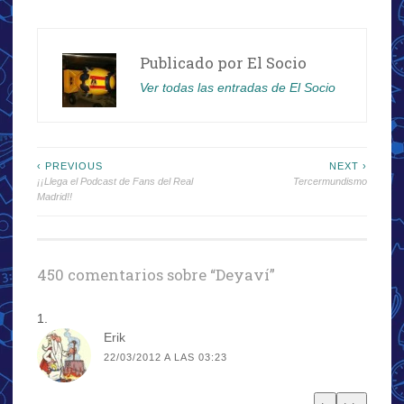
Publicado por
El Socio
Ver todas las entradas de El Socio
Navegación
‹ PREVIOUS
NEXT ›
¡¡Llega el Podcast de Fans del Real
Tercermundismo
de
Madrid!!
entradas
450 comentarios sobre “
Deyaví
”
Erik
22/03/2012 A LAS 03:23