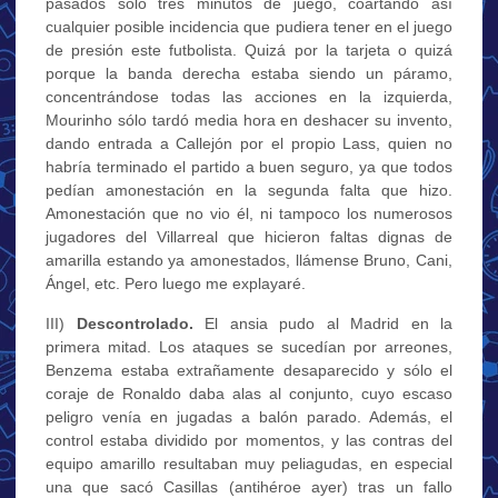
pasados sólo tres minutos de juego, coartando así
cualquier posible incidencia que pudiera tener en el juego
de presión este futbolista. Quizá por la tarjeta o quizá
porque la banda derecha estaba siendo un páramo,
concentrándose todas las acciones en la izquierda,
Mourinho sólo tardó media hora en deshacer su invento,
dando entrada a Callejón por el propio Lass, quien no
habría terminado el partido a buen seguro, ya que todos
pedían amonestación en la segunda falta que hizo.
Amonestación que no vio él, ni tampoco los numerosos
jugadores del Villarreal que hicieron faltas dignas de
amarilla estando ya amonestados, llámense Bruno, Cani,
Ángel, etc. Pero luego me explayaré.
III)
Descontrolado.
El ansia pudo al Madrid en la
primera mitad. Los ataques se sucedían por arreones,
Benzema estaba extrañamente desaparecido y sólo el
coraje de Ronaldo daba alas al conjunto, cuyo escaso
peligro venía en jugadas a balón parado. Además, el
control estaba dividido por momentos, y las contras del
equipo amarillo resultaban muy peliagudas, en especial
una que sacó Casillas (antihéroe ayer) tras un fallo