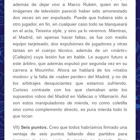
además de
dejar vivo
a Marco Rubén, quien en las
imágenes de televisión pareció haber sido amonestado
dos veces sin ser expulsado. Puede que hubiera sido a
otro jugador, en fin, en cualquier caso todo se blanqueará
en el acta,
Teixeira style
, y sino ya lo veremos. Mientras,
el Madrid, sin apenas hacer faltas, se fue con medio
equipo tarjeteado, dos expulsiones de jugadores y otras
tantas en el cuerpo técnico, además de un «mártir»
(Callejón) cuya lesión fue en balde. Le auguro futuro a
este árbitro, que además expulsó por segunda vez en su
carrera a Mourinho. Ahora se hablará de los «malos
modos» y la falta de «saber perder» del Madrid, y no de
los arbitrajes desquiciantes que estamos sufriendo.
Curioso contraste con los que clamaban ante los
supuestos robos del Madrid en Vallecas o Villamarín. Así
son estos manipuladores
de mierda,
no como coletilla
sino como complemento directo, es pura mierda todo lo
que tocan
VII)
Seis puntos.
Creo que todos habríamos firmado una
ventaja de seis puntos faltando diez partidos para