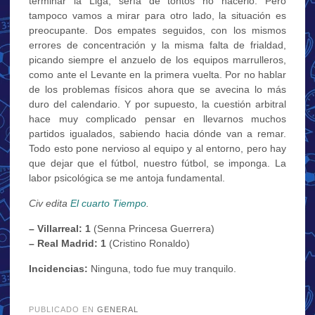
terminar la Liga, sería de tontos no hacerlo. Pero
tampoco vamos a mirar para otro lado, la situación es
preocupante. Dos empates seguidos, con los mismos
errores de concentración y la misma falta de frialdad,
picando siempre el anzuelo de los equipos marrulleros,
como ante el Levante en la primera vuelta. Por no hablar
de los problemas físicos ahora que se avecina lo más
duro del calendario. Y por supuesto, la cuestión arbitral
hace muy complicado pensar en llevarnos muchos
partidos igualados, sabiendo hacia dónde van a remar.
Todo esto pone nervioso al equipo y al entorno, pero hay
que dejar que el fútbol, nuestro fútbol, se imponga. La
labor psicológica se me antoja fundamental.
Civ edita
El cuarto Tiempo
.
– Villarreal: 1
(Senna Princesa Guerrera)
– Real Madrid: 1
(Cristino Ronaldo)
Incidencias:
Ninguna, todo fue muy tranquilo.
.
PUBLICADO EN
GENERAL