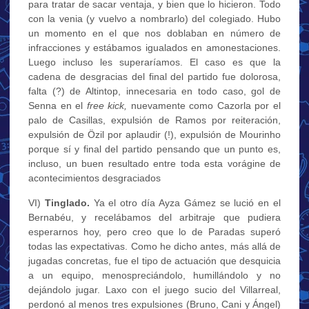
para tratar de sacar ventaja, y bien que lo hicieron. Todo
con la venia (y vuelvo a nombrarlo) del colegiado. Hubo
un momento en el que nos doblaban en número de
infracciones y estábamos igualados en amonestaciones.
Luego incluso les superaríamos. El caso es que la
cadena de desgracias del final del partido fue dolorosa,
falta (?) de Altintop, innecesaria en todo caso, gol de
Senna en el
free kick,
nuevamente como Cazorla por el
palo de Casillas, expulsión de Ramos por reiteración,
expulsión de Özil por aplaudir (!), expulsión de Mourinho
porque sí y final del partido pensando que un punto es,
incluso, un buen resultado entre toda esta vorágine de
acontecimientos desgraciados
VI)
Tinglado.
Ya el otro día Ayza Gámez se lució en el
Bernabéu, y recelábamos del arbitraje que pudiera
esperarnos hoy, pero creo que lo de Paradas superó
todas las expectativas. Como he dicho antes, más allá de
jugadas concretas, fue el tipo de actuación que desquicia
a un equipo, menospreciándolo, humillándolo y no
dejándolo jugar. Laxo con el juego sucio del Villarreal,
perdonó al menos tres expulsiones (Bruno, Cani y Ángel)