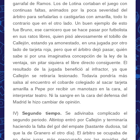
garrafal de Ramos. Los de Lotina cortaban el juego con
continuas faltas, animados por la poca severidad del
árbitro para señalarlas o castigarlas con amarilla, todo lo
contrario que en el otro lado. Un buen ejemplo de esto
fue Bruno, ese carnicero que se hace pasar por futbolista
en sus ratos libres, quien pisó alevosamente el tobillo de
Callejón, estando ya amonestado, en una jugada por otro
lado de tarjeta roja, pero que el árbitro dejó pasar, quién
sabe si por una imaginativa concepción de la ley de la
ventaja, sin pitar siquiera el libre directo consiguente. El
resultado de la jugada benefició al infractor, ya que
Callejón se retiraría lesionado. Todavía pondría más
salsa al encuentro el cobarde colegiado al sacar tarjeta
amarilla a Pepe por recibir un manotazo en la cara, al
interpretar teatro. Ni la sangre en la cara del defensa del
Madrid le hizo cambiar de opinión.
IV)
Segundo tiempo.
Se adivinaba complicado el
segundo periodo. Altintop entró por Callejón y terminaría
haciendo la falta del gol del empate (bastante dudosa, tal
que la de Granero el otro día). El árbitro se ocupaba de
no dejar jugar, más preocupado por las movidas del