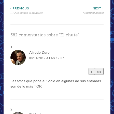
Navegación
‹ PREVIOUS
NEXT ›
¡¡¡Que somos el Mandril!!!
Fragilidad mental
de
entradas
582 comentarios sobre “
El chute
”
Alfredo Duro
03/01/2012 A LAS 12:07
Las fotos que pone el Socio en algunas de sus entradas
son de lo más TOP.