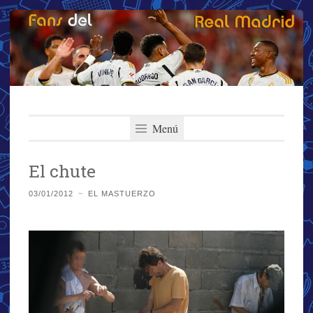
Fans del Real
Saltar
El primer y más importante blog del Real Madrid
al
Menú
Madrid
contenido
El chute
03/01/2012
~
EL MASTUERZO