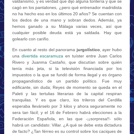
valdanismo, y es verdad que dijo alguna tontería y que se
cagó en los pantalones, ¿pero qué entrenador madridista
no ha hecho eso en los últimos 20 años? Se cuentan con
los dedos de una mano y sobran dedos. Además, ya
hemos ganado a su Málaga varias veces, así que
cualquier posible deuda está ya saldada. Hay que
golearlo con cariño.
En cuanto al resto del panorama
jurgolístico
, ayer hubo
una
divertida escaramuza
en tuíster entre Juan Carlos
Rivero y Juanma Castaño, que discutían sobre quién
tenía más jeta, si la televisión financiada por los
impuestos o la que se fundó de forma ilegal y es órgano
propagandístico de un partido político. Fue muy
edificante, sin duda; Reyes de momento se queda en el
Paleti y las tertulias literarias de la capital respiran
tranquilas. Y es que claro, los trileros del Cerdilla
esperaba llevárselo por 3 kilos y ahora seguramente no
sera tan fácil; y el 16 de Febrero habrá elecciones a la
Federación Española, en las que -¡¡sorpresa!!- sólo
habrá un candidato: Villar. ¿A qué se debe esta dictadura
de facto? ¿Tan férreo es su control sobre los caciques de