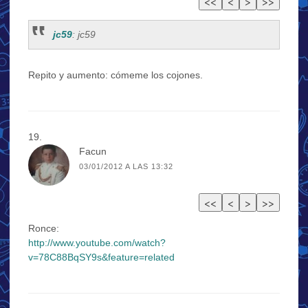
jc59
: jc59
Repito y aumento: cómeme los cojones.
Facun
03/01/2012 A LAS 13:32
Ronce:
http://www.youtube.com/watch?
v=78C88BqSY9s&feature=related