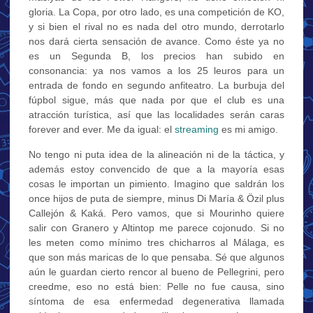
gloria. La Copa, por otro lado, es una competición de KO,
y si bien el rival no es nada del otro mundo, derrotarlo
nos dará cierta sensación de avance. Como éste ya no
es un Segunda B, los precios han subido en
consonancia: ya nos vamos a los 25 leuros para un
entrada de fondo en segundo anfiteatro. La burbuja del
fúpbol sigue, más que nada por que el club es una
atracción turística, así que las localidades serán caras
forever and ever. Me da igual: el
streaming
es mi amigo.
No tengo ni puta idea de la alineación ni de la táctica, y
además estoy convencido de que a la mayoría esas
cosas le importan un pimiento. Imagino que saldrán los
once hijos de puta de siempre, minus Di María & Özil plus
Callejón & Kaká. Pero vamos, que si Mourinho quiere
salir con Granero y Altintop me parece cojonudo. Si no
les meten como mínimo tres chicharros al Málaga, es
que son más maricas de lo que pensaba. Sé que algunos
aún le guardan cierto rencor al bueno de Pellegrini, pero
creedme, eso no está bien: Pelle no fue causa, sino
síntoma de esa enfermedad degenerativa llamada