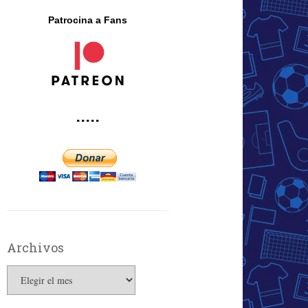
Patrocina a Fans
·····
Archivos
Archivos