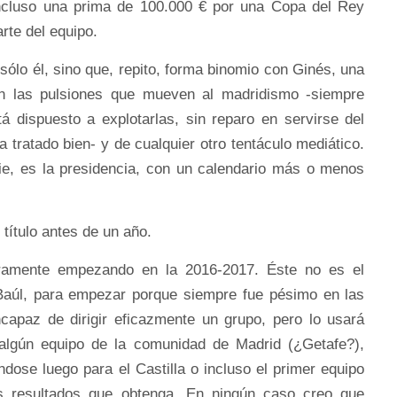
incluso una prima de 100.000 € por una Copa del Rey
te del equipo.
sólo él, sino que, repito, forma binomio con Ginés, una
n las pulsiones que mueven al madridismo -siempre
tá dispuesto a explotarlas, sin reparo en servirse del
tratado bien- y de cualquier otro tentáculo mediático.
adie, es la presidencia, con un calendario más o menos
 título antes de un año.
uramente empezando en la 2016-2017. Éste no es el
e Baúl, para empezar porque siempre fue pésimo en las
capaz de dirigir eficazmente un grupo, pero lo usará
 algún equipo de la comunidad de Madrid (¿Getafe?),
dose luego para el Castilla o incluso el primer equipo
s resultados que obtenga. En ningún caso creo que