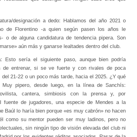
datura/designación a dedo: Hablamos del año 2021 o
o de Florentino -a quien según pasen los años le
- o de alguna candidatura de tendencia pipera. Son
imarse» aún más y ganarse lealtades dentro del club.
a: Esto sería el siguiente paso, aunque bien podría
s de entrenar, si se ve fuerte y con rivales de poca
s del 21-22 o un poco más tarde, hacia el 2025. ¿Y qué
? Muy pipero, desde luego, en la línea de Sanchís:
movilista, cantera, simbiosis con la prensa y, por
l fuente de jugadores, una especie de Mendes a la
ue Baúl lo haría bien porque «es muy cabrón» no hacen
él como su mentor pueden ser muy ladinos, pero no
lectuales, sin ningún tipo de visión elevada del club ni
adrid por los evidentes réditos asociados. Pasar de la