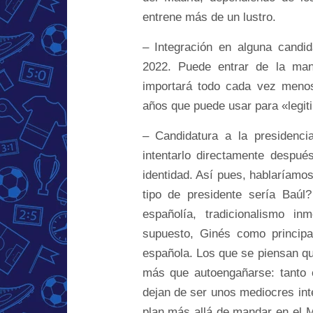
entrene más de un lustro.
– Integración en alguna candi
2022. Puede entrar de la man
importará todo cada vez menos
años que puede usar para «legit
– Candidatura a la presidenci
intentarlo directamente despué
identidad. Así pues, hablaríamo
tipo de presidente sería Baúl
españolía, tradicionalismo in
supuesto, Ginés como principa
española. Los que se piensan q
más que autoengañarse: tanto 
dejan de ser unos mediocres inte
plan más allá de mandar en el M