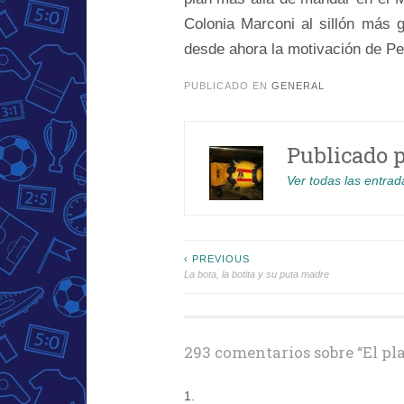
Colonia Marconi al sillón más 
desde ahora la motivación de Pel
PUBLICADO EN
GENERAL
Publicado 
Ver todas las entrad
Navegación
‹ PREVIOUS
La bota, la botita y su puta madre
de
entradas
293 comentarios sobre “
El pl