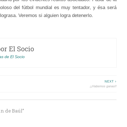
goloso del fútbol mundial es muy tentador, y ésa será
ograsa. Veremos si alguien logra detenerlo.
por
El Socio
as de El Socio
NEXT ›
¡¡Habemos ganao!!
an de Baúl
”