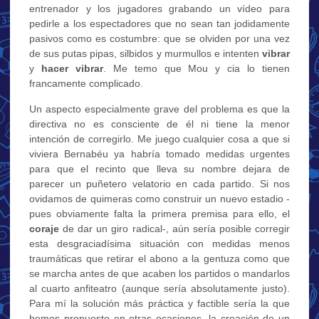
entrenador y los jugadores grabando un vídeo para
pedirle a los espectadores que no sean tan jodidamente
pasivos como es costumbre: que se olviden por una vez
de sus putas pipas, silbidos y murmullos e intenten
vibrar
y
hacer vibrar
. Me temo que Mou y cia lo tienen
francamente complicado.
Un aspecto especialmente grave del problema es que la
directiva no es consciente de él ni tiene la menor
intención de corregirlo. Me juego cualquier cosa a que si
viviera Bernabéu ya habría tomado medidas urgentes
para que el recinto que lleva su nombre dejara de
parecer un puñetero velatorio en cada partido. Si nos
ovidamos de quimeras como construir un nuevo estadio -
pues obviamente falta la primera premisa para ello, el
coraje
de dar un giro radical-, aún sería posible corregir
esta desgraciadísima situación con medidas menos
traumáticas que retirar el abono a la gentuza como que
se marcha antes de que acaben los partidos o mandarlos
al cuarto anfiteatro (aunque sería absolutamente justo).
Para mí la solución más práctica y factible sería la que
hemos propuesto en otras ocasiones, la creación de un