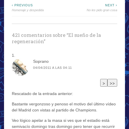
Navegación
‹ PREVIOUS
NEXT ›
Homenaje y despedida
No les pido gran cosa
de
entradas
421 comentarios sobre “
El sueño de la
regeneración
”
Soprano
04/04/2011 A LAS 04:11
Rescatado de la entrada anterior:
Bastante vergonzoso y penoso el motivo del último vídeo
del Madrid con vistas al partido de Champions.
Veo lógico apelar a la masa si ves que el estadio está
semivacío domingo tras domingo pero tener que recurrir