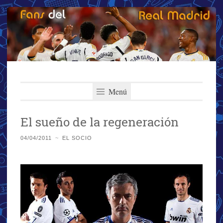
Fans del Real
Saltar
El primer y más importante blog del Real Madrid
al
Menú
Madrid
contenido
El sueño de la regeneración
04/04/2011
~
EL SOCIO