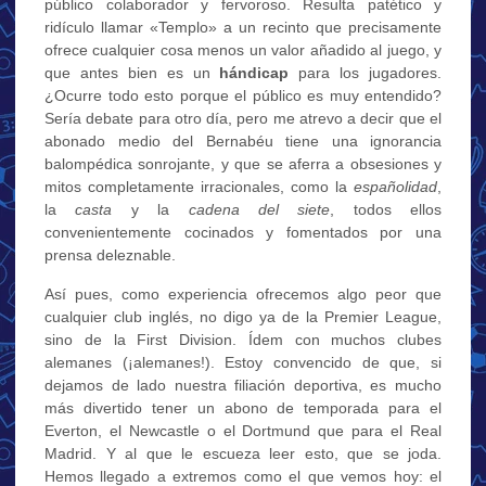
público colaborador y fervoroso. Resulta patético y
ridículo llamar «Templo» a un recinto que precisamente
ofrece cualquier cosa menos un valor añadido al juego, y
que antes bien es un
hándicap
para los jugadores.
¿Ocurre todo esto porque el público es muy entendido?
Sería debate para otro día, pero me atrevo a decir que el
abonado medio del Bernabéu tiene una ignorancia
balompédica sonrojante, y que se aferra a obsesiones y
mitos completamente irracionales, como la
españolidad
,
la
casta
y la
cadena del siete
, todos ellos
convenientemente cocinados y fomentados por una
prensa deleznable.
Así pues, como experiencia ofrecemos algo peor que
cualquier club inglés, no digo ya de la Premier League,
sino de la First Division. Ídem con muchos clubes
alemanes (¡alemanes!). Estoy convencido de que, si
dejamos de lado nuestra filiación deportiva, es mucho
más divertido tener un abono de temporada para el
Everton, el Newcastle o el Dortmund que para el Real
Madrid. Y al que le escueza leer esto, que se joda.
Hemos llegado a extremos como el que vemos hoy: el