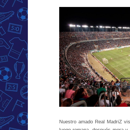
Nuestro amado Real MadriZ visit
luego romana, después mora y p