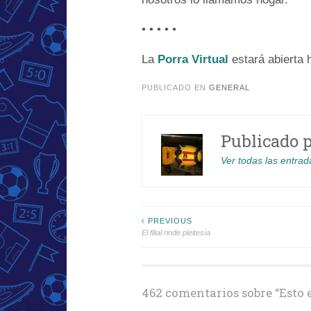
• • • • •
La
Porra Virtual
estará abierta 
PUBLICADO EN
GENERAL
Publicado 
Ver todas las entrad
Navegación
‹ PREVIOUS
El filial rinde pleitesía
de
entradas
462 comentarios sobre “
Esto 