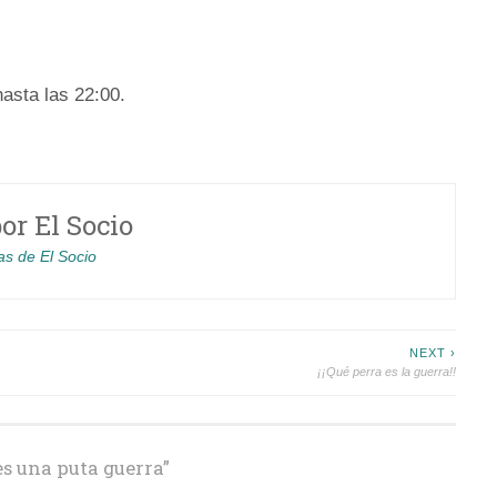
hasta las 22:00.
por
El Socio
as de El Socio
NEXT ›
¡¡Qué perra es la guerra!!
es una puta guerra
”