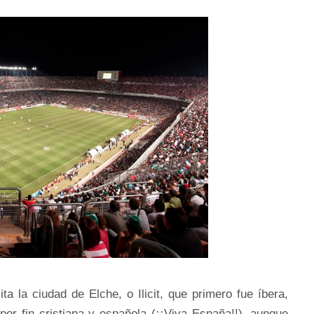
a la ciudad de Elche, o Ilicit, que primero fue íbera,
or fin cristiana y española (¡¡Viva España!!), aunque