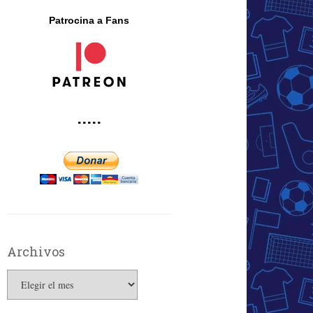
Patrocina a Fans
·····
Archivos
Archivos