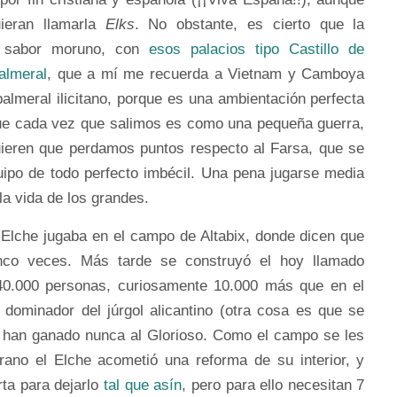
uieran llamarla
Elks
. No obstante, es cierto que la
le sabor moruno, con
esos palacios tipo Castillo de
almeral
, que a mí me recuerda a Vietnam y Camboya
almeral ilicitano, porque es una ambientación perfecta
 que cada vez que salimos es como una pequeña guerra,
uieren que perdamos puntos respecto al Farsa, que se
uipo de todo perfecto imbécil. Una pena jugarse media
la vida de los grandes.
l Elche jugaba en el campo de Altabix, donde dicen que
nco veces. Más tarde se construyó el hoy llamado
40.000 personas, curiosamente 10.000 más que en el
 dominador del júrgol alicantino (otra cosa es que se
no han ganado nunca al Glorioso. Como el campo se les
rano el Elche acometió una reforma de su interior, y
rta para dejarlo
tal que asín
, pero para ello necesitan 7