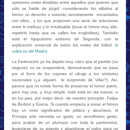
opiniones están divididas entre aquellos que quieren que
sólo se hable de
júrgol
-considerando los silbidos al
himno un
derecho
o estando secretamente encantados
con ellos-, y los que proponen una serie de soluciones
entre lo ineficaz y lo irrealizable (tocar el himno muy alto,
repetirlo hasta que se callen los trogloditas). También
está el hijoputismo extremo de Segurola, con la
explicación universal de todos los males del fútbol:
la
culpa es del Madriz
.
La Federación ya ha dejado muy claro que el partido (su
negocio) no se suspenderá, demostrando que se pasa
por el forro de los cojones el ultraje a los símbolos
nacionales (¿a alguien le sorprende de Villar?). Así,
parece que no existe forma de preservar el honor patrio,
pero hay una, y muy simple: todo está en las manos -o
en los pies, por mejor decir- de nuestro principito, Felipe
de Borbón y Grecia. Si cuando empieza a sonar el himno
hay un nivel significativo de pitidos y abucheos, el
Príncipe sólo necesita un gesto, un sencillísimo gesto,
para acabar de un plumazo con toda la pantomima:
levantarse de su asiento y abandonar el palco para no