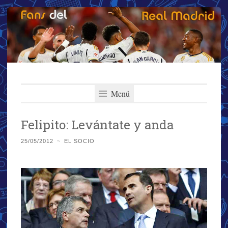
Fans del Real
Saltar
El primer y más importante blog del Real Madrid
al
Menú
Madrid
contenido
Felipito: Levántate y anda
25/05/2012
~
EL SOCIO