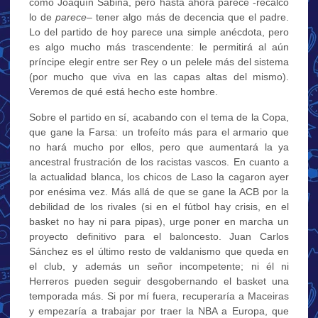
como Joaquín Sabina, pero hasta ahora parece -recalco
lo de
parece
– tener algo más de decencia que el padre.
Lo del partido de hoy parece una simple anécdota, pero
es algo mucho más trascendente: le permitirá al aún
príncipe elegir entre ser Rey o un pelele más del sistema
(por mucho que viva en las capas altas del mismo).
Veremos de qué está hecho este hombre.
Sobre el partido en sí, acabando con el tema de la Copa,
que gane la Farsa: un trofeíto más para el armario que
no hará mucho por ellos, pero que aumentará la ya
ancestral frustración de los racistas vascos. En cuanto a
la actualidad blanca, los chicos de Laso la cagaron ayer
por enésima vez. Más allá de que se gane la ACB por la
debilidad de los rivales (si en el fútbol hay crisis, en el
basket no hay ni para pipas), urge poner en marcha un
proyecto definitivo para el baloncesto. Juan Carlos
Sánchez es el último resto de valdanismo que queda en
el club, y además un señor incompetente; ni él ni
Herreros pueden seguir desgobernando el basket una
temporada más. Si por mí fuera, recuperaría a Maceiras
y empezaría a trabajar por traer la NBA a Europa, que