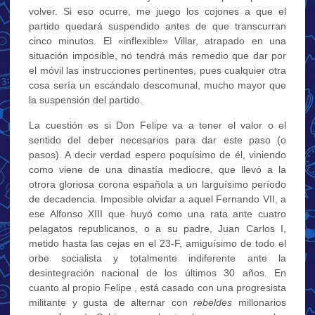
volver. Si eso ocurre, me juego los cojones a que el
partido quedará suspendido antes de que transcurran
cinco minutos. El «inflexible» Villar, atrapado en una
situación imposible, no tendrá más remedio que dar por
el móvil las instrucciones pertinentes, pues cualquier otra
cosa sería un escándalo descomunal, mucho mayor que
la suspensión del partido.
La cuestión es si Don Felipe va a tener el valor o el
sentido del deber necesarios para dar este paso (o
pasos). A decir verdad espero poquísimo de él, viniendo
como viene de una dinastía mediocre, que llevó a la
otrora gloriosa corona española a un larguísimo período
de decadencia. Imposible olvidar a aquel Fernando VII, a
ese Alfonso XIII que huyó como una rata ante cuatro
pelagatos republicanos, o a su padre, Juan Carlos I,
metido hasta las cejas en el 23-F, amiguísimo de todo el
orbe socialista y totalmente indiferente ante la
desintegración nacional de los últimos 30 años. En
cuanto al propio Felipe , está casado con una progresista
militante y gusta de alternar con
rebeldes
millonarios