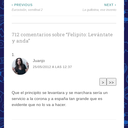
Navegación
‹ PREVIOUS
NEXT ›
Eurovisión, semifinal 2
La guillotina, ese invento
de
entradas
712 comentarios sobre “
Felipito: Levántate
y anda
”
Juanjo
25/05/2012 A LAS 12:37
Que el principito se levantara y se marchara sería un
servicio a la corona y a españa tan grande que es
evidente que no lo va a hacer.