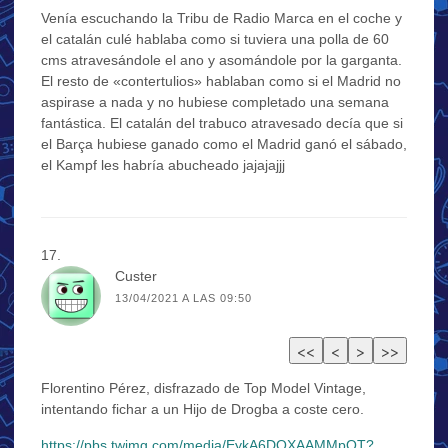
Venía escuchando la Tribu de Radio Marca en el coche y
el catalán culé hablaba como si tuviera una polla de 60
cms atravesándole el ano y asomándole por la garganta.
El resto de «contertulios» hablaban como si el Madrid no
aspirase a nada y no hubiese completado una semana
fantástica. El catalán del trabuco atravesado decía que si
el Barça hubiese ganado como el Madrid ganó el sábado,
el Kampf les habría abucheado jajajajjj
Custer
13/04/2021 A LAS 09:50
Florentino Pérez, disfrazado de Top Model Vintage,
intentando fichar a un Hijo de Drogba a coste cero.
https://pbs.twimg.com/media/EykA6DOXAAMMpOT?