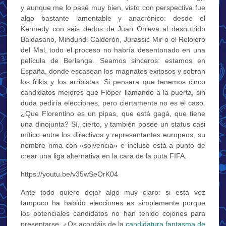
y aunque me lo pasé muy bien, visto con perspectiva fue
algo bastante lamentable y anacrónico: desde el
Kennedy con seis dedos de Juan Onieva al desnutrido
Baldasano, Mindundi Calderón, Jurassic Mir o el Relojero
del Mal, todo el proceso no habría desentonado en una
película de Berlanga. Seamos sinceros: estamos en
España, donde escasean los magnates exitosos y sobran
los frikis y los arribistas. Si pensara que tenemos cinco
candidatos mejores que Flóper llamando a la puerta, sin
duda pediría elecciones, pero ciertamente no es el caso.
¿Que Florentino es un pipas, que está gagá, que tiene
una dinojunta? Sí, cierto, y también posee un status casi
mítico entre los directivos y representantes europeos, su
nombre rima con «solvencia» e incluso está a punto de
crear una liga alternativa en la cara de la puta FIFA.
https://youtu.be/v35wSeOrK04
Ante todo quiero dejar algo muy claro: si esta vez
tampoco ha habido elecciones es simplemente porque
los potenciales candidatos no han tenido cojones para
presentarse. ¿Os acordáis de la
candidatura fantasma de