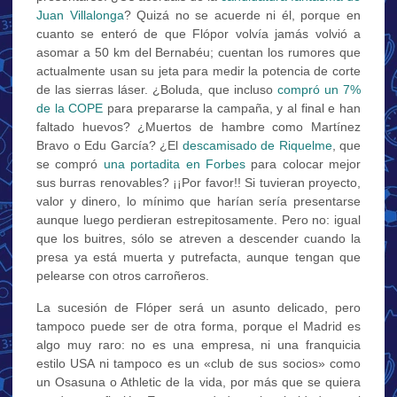
Juan Villalonga
? Quizá no se acuerde ni él, porque en
cuanto se enteró de que Flópor volvía jamás volvió a
asomar a 50 km del Bernabéu; cuentan los rumores que
actualmente usan su jeta para medir la potencia de corte
de las sierras láser. ¿Boluda, que incluso
compró un 7%
de la COPE
para prepararse la campaña, y al final e han
faltado huevos? ¿Muertos de hambre como Martínez
Bravo o Edu García? ¿El
descamisado de Riquelme
, que
se compró
una portadita en Forbes
para colocar mejor
sus burras renovables? ¡¡Por favor!! Si tuvieran proyecto,
valor y dinero, lo mínimo que harían sería presentarse
aunque luego perdieran estrepitosamente. Pero no: igual
que los buitres, sólo se atreven a descender cuando la
presa ya está muerta y putrefacta, aunque tengan que
pelearse con otros carroñeros.
La sucesión de Flóper será un asunto delicado, pero
tampoco puede ser de otra forma, porque el Madrid es
algo muy raro: no es una empresa, ni una franquicia
estilo USA ni tampoco es un «club de sus socios» como
un Osasuna o Athletic de la vida, por más que se quiera