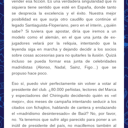
vender esa ficción. Es una verdadera singularidad que ni
siquiera tiene sentido que esté en España, donde tanto
se desprecia la excelencia y el éxito. Nuestra mejor
posibilidad es que surja otro caudillo que continúe el
legado Santiaguista-Floperiano, pero en el ínterin, ¿quién
sabe? Si tuviera que apostar, diría que iremos a un
modelo como el alemán, en el que una junta de ex-
jugadores velará por la reliquia, intentando que la
leyenda siga en marcha y dejando decidir a los socios
sobre cosas accesorias para no quitarles la ilusión. Quizá
incluso se pueda formar esa junta de celebridades
madridistas (Alonso, Nadal, Sainz, Figo…) que se
propuso hace poco.
Eso sí, puedo vivir perfectamente sin volver a votar al
presidente del club. ¿80.000 peñistas, lectores del Marca
y espectadores del Chiringuito decidiendo quién es «el
mejor», dos meses de campaña intentando seducir a los
citados con fichajitos, hablando de cantera y enslazando
el «madridismo desinteresado» de Baúl? No, por favor,
no. Ya tenemos que sufrir algo parecido para poner a un
inútil de presidente del país, no macillemos también al