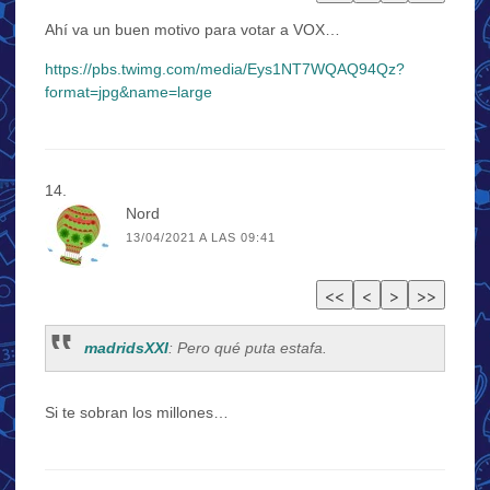
Ahí va un buen motivo para votar a VOX…
https://pbs.twimg.com/media/Eys1NT7WQAQ94Qz?
format=jpg&name=large
Nord
13/04/2021 A LAS 09:41
madridsXXI
: Pero qué puta estafa.
Si te sobran los millones…