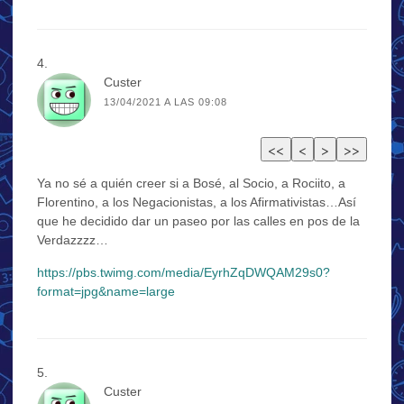
Custer
13/04/2021 A LAS 09:08
Ya no sé a quién creer si a Bosé, al Socio, a Rociito, a
Florentino, a los Negacionistas, a los Afirmativistas…Así
que he decidido dar un paseo por las calles en pos de la
Verdazzzz…
https://pbs.twimg.com/media/EyrhZqDWQAM29s0?
format=jpg&name=large
Custer