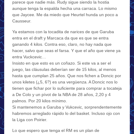
parece que nadie más. Rudy sigue siendo la hostia
aunque tenga la espalda hecha una carraca. Lo mismo
que Jaycee. Me da miedo que Heurtel hunda un poco a
Causseur.
Ya estamos con la tocadita de narices de que Garuba
entra en el draft y Marcaca da que es que se entra
ganando 4 kilos. Contra eso, claro, no hay nada que
hacer, salvo que seas el farsa. Y que el año que viene ya
entra Vuckcevic…
Insisto en que esto es un coñazo. Si este va a ser el
juego, las cláusulas deberían ser de 15 kilos, al menos
hasta que cumplan 25 años. Que nos fichen a Doncic por
unos kiletes (¿5, 6?) es una vergüenza. A Doncic nos lo
tienen que fichar por lo suficiente para comprar a tocateja
a De Colo y un pívot de la NBA de 28 años, 2,20 y 4
palmos. Por 20 kilos mínimo.
Si mantenemos a Garuba y Vukcevic, sorprendentemente
habremos arreglado rápido lo del basket. Incluso ojo con
la Liga con Poirier.
Lo que espero que tenga el RM es un plan de