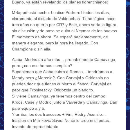
Bueno, ya están revelando los planes florentinianos:
MBappé está hecho. Lo dice Pedreroll todos los días,
claramente al dictado de Valdebebas. Tiene lógica: hace
tres años no quería por CR7 y Bale, ahora sería la figura
sin discusión y de paso se quita al Neymar de los huevos.
El momento es ahora. Se esperó pacientemente, de
manera elegante, pero la hora ha llegado. Con
Champions o sin ella.
Alaba, Modric un año más… probablemente Camavinga,
pero ¿con eso hemos cumplido?
Suponiendo que Alaba cubra a Ramos… tendríamos a
Mendy pero ¿Marcelo?. Con Carvajal y Odriozola no
puedes decir que tienes cubierto el flanco: Carvajal es
peor que Prosinescky, Odriozola un blandito.
Si viene Camavinga, ya tenemos centro del campo:
Kroos, Case y Modric junto a Valverde y Camavinga. Dan
para equipo a y b.
Y arriba, los dos franceses + Vini, Rodry, Asensio…
Insisten en Milinkovic-Savic. No se lo cree ni el putas.
Invento de representante.