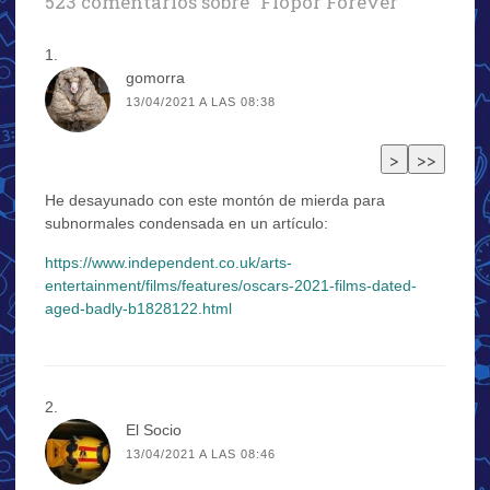
523 comentarios sobre “
Flópor Forever
”
gomorra
13/04/2021 A LAS 08:38
He desayunado con este montón de mierda para
subnormales condensada en un artículo:
https://www.independent.co.uk/arts-
entertainment/films/features/oscars-2021-films-dated-
aged-badly-b1828122.html
El Socio
13/04/2021 A LAS 08:46