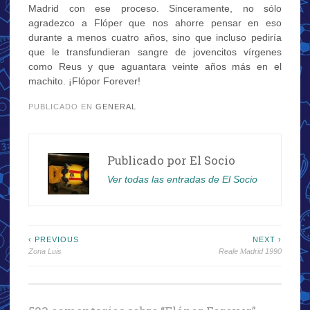
Madrid con ese proceso. Sinceramente, no sólo
agradezco a Flóper que nos ahorre pensar en eso
durante a menos cuatro años, sino que incluso pediría
que le transfundieran sangre de jovencitos vírgenes
como Reus y que aguantara veinte años más en el
machito. ¡Flópor Forever!
PUBLICADO EN
GENERAL
Publicado por
El Socio
Ver todas las entradas de El Socio
Navegación
‹ PREVIOUS
NEXT ›
Zona Luis
Reale Madrid 1990
de
entradas