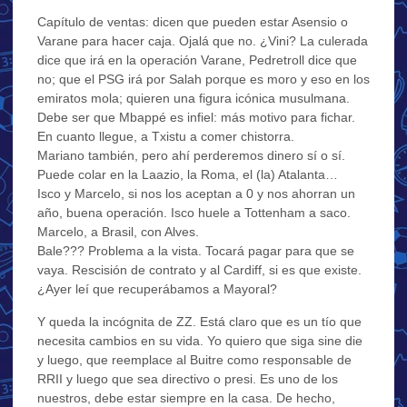
Capítulo de ventas: dicen que pueden estar Asensio o
Varane para hacer caja. Ojalá que no. ¿Vini? La culerada
dice que irá en la operación Varane, Pedretroll dice que
no; que el PSG irá por Salah porque es moro y eso en los
emiratos mola; quieren una figura icónica musulmana.
Debe ser que Mbappé es infiel: más motivo para fichar.
En cuanto llegue, a Txistu a comer chistorra.
Mariano también, pero ahí perderemos dinero sí o sí.
Puede colar en la Laazio, la Roma, el (la) Atalanta…
Isco y Marcelo, si nos los aceptan a 0 y nos ahorran un
año, buena operación. Isco huele a Tottenham a saco.
Marcelo, a Brasil, con Alves.
Bale??? Problema a la vista. Tocará pagar para que se
vaya. Rescisión de contrato y al Cardiff, si es que existe.
¿Ayer leí que recuperábamos a Mayoral?
Y queda la incógnita de ZZ. Está claro que es un tío que
necesita cambios en su vida. Yo quiero que siga sine die
y luego, que reemplace al Buitre como responsable de
RRII y luego que sea directivo o presi. Es uno de los
nuestros, debe estar siempre en la casa. De hecho,