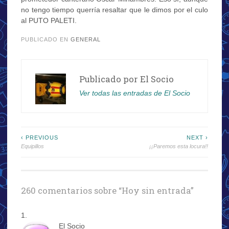
no tengo tiempo querría resaltar que le dimos por el culo
al PUTO PALETI.
PUBLICADO EN
GENERAL
Publicado por
El Socio
Ver todas las entradas de El Socio
Navegación
‹ PREVIOUS
NEXT ›
Equipillos
¡¡Paremos esta locura!!
de
entradas
260 comentarios sobre “
Hoy sin entrada
”
El Socio