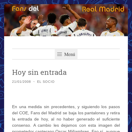
Fans del Real
Saltar
El primer y más importante blog del Real Madrid
al
Menú
Madrid
contenido
Hoy sin entrada
21/01/2008
~
EL SOCIO
En una medida sin precedentes, y siguiendo los pasos
del COE, Fans del Madrid se baja los pantalones y retira
la entrada de hoy, al no haber generado el suficiente
consenso. A cambio les dejamos con esta imagen del
prometedor canterano Oscar Miñambres. Eso sí, aunque