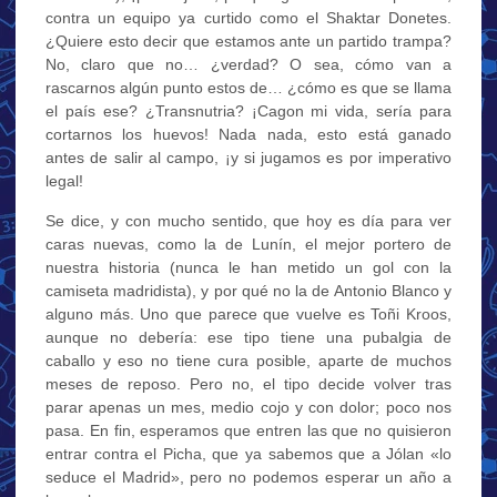
contra un equipo ya curtido como el Shaktar Donetes.
¿Quiere esto decir que estamos ante un partido trampa?
No, claro que no… ¿verdad? O sea, cómo van a
rascarnos algún punto estos de… ¿cómo es que se llama
el país ese? ¿Transnutria? ¡Cagon mi vida, sería para
cortarnos los huevos! Nada nada, esto está ganado
antes de salir al campo, ¡y si jugamos es por imperativo
legal!
Se dice, y con mucho sentido, que hoy es día para ver
caras nuevas, como la de Lunín, el mejor portero de
nuestra historia (nunca le han metido un gol con la
camiseta madridista), y por qué no la de Antonio Blanco y
alguno más. Uno que parece que vuelve es Toñi Kroos,
aunque no debería: ese tipo tiene una pubalgia de
caballo y eso no tiene cura posible, aparte de muchos
meses de reposo. Pero no, el tipo decide volver tras
parar apenas un mes, medio cojo y con dolor; poco nos
pasa. En fin, esperamos que entren las que no quisieron
entrar contra el Picha, que ya sabemos que a Jólan «lo
seduce el Madrid», pero no podemos esperar un año a