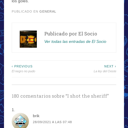
los goles.
PUBLICADO EN
GENERAL
Publicado por
El Socio
Ver todas las entradas de El Socio
Navegación
‹ PREVIOUS
NEXT ›
El negro no pudo
La ley del Oeste
de
entradas
180 comentarios sobre “
I shot the sheriff
”
brik
28/09/2021 A LAS 07:48