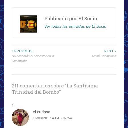
Publicado por
El Socio
Ver todas las entradas de El Socio
Navegación
‹ PREVIOUS
NEXT ›
No desearás al Leicester en la
Menú Chempions
de
Champions
entradas
211 comentarios sobre “
La Santísima
Trinidad del Bombo
”
el curioso
16/03/2017 A LAS 07:54