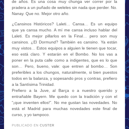
de años. Es una cosa muy chunga ver correr por la
pradera a un puñado de weleles sin nada que perder. No.
Nanay. Que no. Mejor otro año.
¿Cansinos Históricos? Laleti… Cansa… Es un equipo
que ya cansa mucho. A mí me cansa incluso hablar del
Laleti. Es mejor pillarlos en la Final… pero son muy
cansinos. ¿El Dormund? También es cansino. Ya están
muy vistos… Estos equipos a alguien le tienen que tocar,
eso está claro. Y estarán en el Bombo. No los vas a
poner en la puta calle como a indigentes, que es lo que
son… Pero, bueno, vale: que entren al bombo… Son
preferibles a los chungos, naturalmente, si bien puestos
todos en la balanza, y sopesando pros y contras, prefiero
a la Santísima Trinidad.
Prefiero a la Juve, al Barça o a nuestro querido y
entrañable Bayern. Me quedo con la tradición y con el
“¡que inventen ellos!”. No me gustan las novedades. No
está el Madrid para muchas novedades este final de
curso, y yo tampoco.
PUBLICADO EN
CUSTER