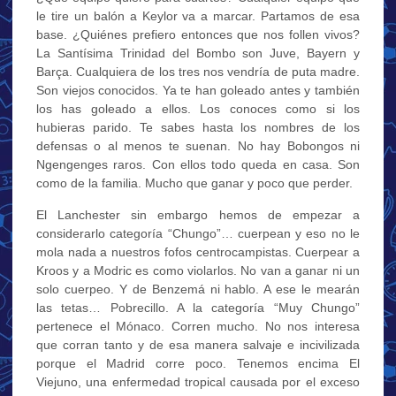
le tire un balón a Keylor va a marcar. Partamos de esa
base. ¿Quiénes prefiero entonces que nos follen vivos?
La Santísima Trinidad del Bombo son Juve, Bayern y
Barça. Cualquiera de los tres nos vendría de puta madre.
Son viejos conocidos. Ya te han goleado antes y también
los has goleado a ellos. Los conoces como si los
hubieras parido. Te sabes hasta los nombres de los
defensas o al menos te suenan. No hay Bobongos ni
Ngengenges raros. Con ellos todo queda en casa. Son
como de la familia. Mucho que ganar y poco que perder.
El Lanchester sin embargo hemos de empezar a
considerarlo categoría “Chungo”… cuerpean y eso no le
mola nada a nuestros fofos centrocampistas. Cuerpear a
Kroos y a Modric es como violarlos. No van a ganar ni un
solo cuerpeo. Y de Benzemá ni hablo. A ese le mearán
las tetas… Pobrecillo. A la categoría “Muy Chungo”
pertenece el Mónaco. Corren mucho. No nos interesa
que corran tanto y de esa manera salvaje e incivilizada
porque el Madrid corre poco. Tenemos encima El
Viejuno, una enfermedad tropical causada por el exceso