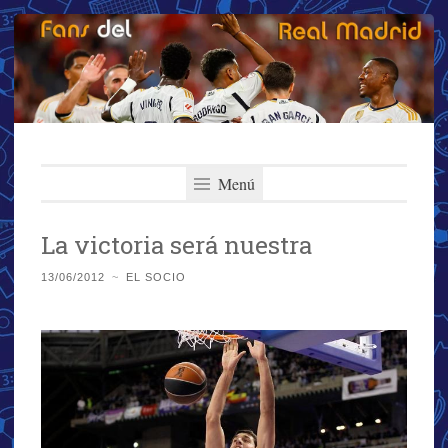
Fans del Real
Saltar
El primer y más importante blog del Real Madrid
al
Menú
Madrid
contenido
La victoria será nuestra
13/06/2012
~
EL SOCIO