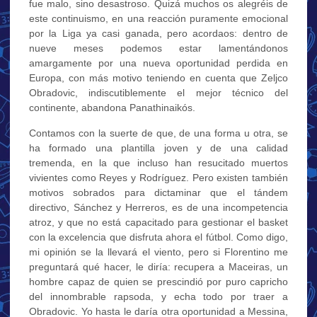
fue malo, sino desastroso. Quizá muchos os alegréis de
este continuismo, en una reacción puramente emocional
por la Liga ya casi ganada, pero acordaos: dentro de
nueve meses podemos estar lamentándonos
amargamente por una nueva oportunidad perdida en
Europa, con más motivo teniendo en cuenta que Zeljco
Obradovic, indiscutiblemente el mejor técnico del
continente, abandona Panathinaikós.
Contamos con la suerte de que, de una forma u otra, se
ha formado una plantilla joven y de una calidad
tremenda, en la que incluso han resucitado muertos
vivientes como Reyes y Rodríguez. Pero existen también
motivos sobrados para dictaminar que el tándem
directivo, Sánchez y Herreros, es de una incompetencia
atroz, y que no está capacitado para gestionar el basket
con la excelencia que disfruta ahora el fútbol. Como digo,
mi opinión se la llevará el viento, pero si Florentino me
preguntará qué hacer, le diría: recupera a Maceiras, un
hombre capaz de quien se prescindió por puro capricho
del innombrable rapsoda, y echa todo por traer a
Obradovic. Yo hasta le daría otra oportunidad a Messina,