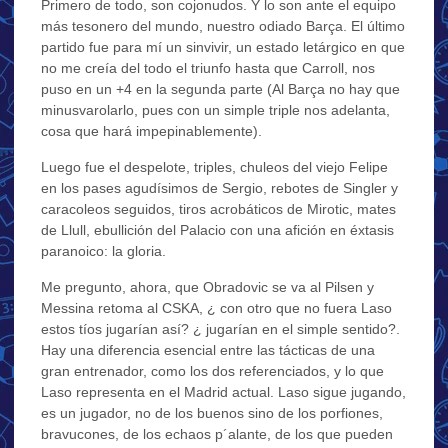
Primero de todo, son cojonudos. Y lo son ante el equipo
más tesonero del mundo, nuestro odiado Barça. El último
partido fue para mí un sinvivir, un estado letárgico en que
no me creía del todo el triunfo hasta que Carroll, nos
puso en un +4 en la segunda parte (Al Barça no hay que
minusvarolarlo, pues con un simple triple nos adelanta,
cosa que hará impepinablemente).
Luego fue el despelote, triples, chuleos del viejo Felipe
en los pases agudísimos de Sergio, rebotes de Singler y
caracoleos seguidos, tiros acrobáticos de Mirotic, mates
de Llull, ebullición del Palacio con una afición en éxtasis
paranoico: la gloria.
Me pregunto, ahora, que Obradovic se va al Pilsen y
Messina retoma al CSKA, ¿ con otro que no fuera Laso
estos tíos jugarían así? ¿ jugarían en el simple sentido?.
Hay una diferencia esencial entre las tácticas de una
gran entrenador, como los dos referenciados, y lo que
Laso representa en el Madrid actual. Laso sigue jugando,
es un jugador, no de los buenos sino de los porfiones,
bravucones, de los echaos p´alante, de los que pueden