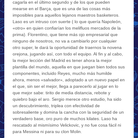
cagarla en el último segundo y de los que pueden
mearse en el Barça, que es una de las cosas más
imposibles para aquellos lejanos maestros basketeros.
Laso es un intruso con suerte ( lo que quería Napoleón,
«otro» en quien confiarían los melifluos mercados de la
prima). Florentino, que tiene más ojo empresarial que
ninguno de nosotros, no va a cambiarlo por cualquier
otro super, le dará la oportunidad de traernos la novena
orejona, jugando así, con todo el equipo. Al fin y al cabo,
la mejor lección del Madrid es tener ahora la mejor
plantilla del mundo, aquella en que juegan bien todos sus
componentes, incluido Reyes, mucho más humilde
ahora, menos «salvador», adoptado a un nuevo papel en
el que, sin ser el mejor, llega a parecerlo al jugar en lo
que mejor sabe: tirito de media distancia, rebote y
quiebro bajo el aro. Sergio merece otro estudio, ha sido
un descubrimiento, triplea con efectividad de
sobresaliente y domina la cancha con la seguridad de un
verdadero base, oro puro de muchos kilates. Laso ha
rescatado al mismísimo Velickovic, y no fue cosa fácil ni
para Messina ni para su clon Molin.