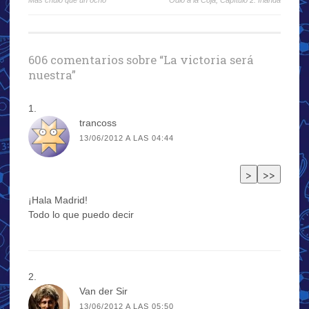
Más chulo que un ocho
Odio a la Coja, Capítulo 2: Irlanda
de
entradas
606 comentarios sobre “
La victoria será
nuestra
”
trancoss
13/06/2012 A LAS 04:44
¡Hala Madrid!
Todo lo que puedo decir
Van der Sir
13/06/2012 A LAS 05:50