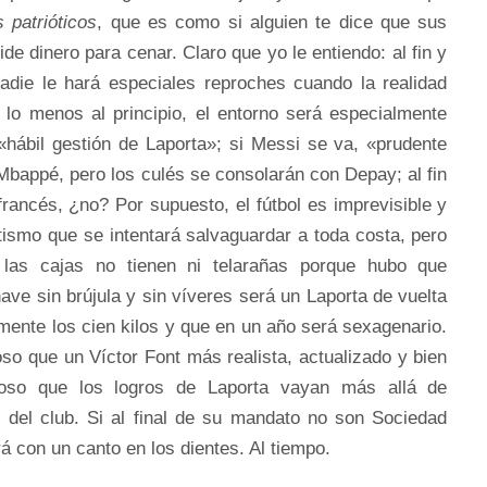
 patrióticos
, que es como si alguien te dice que sus
de dinero para cenar. Claro que yo le entiendo: al fin y
nadie le hará especiales reproches cuando la realidad
 lo menos al principio, el entorno será especialmente
«hábil gestión de Laporta»; si Messi se va, «prudente
Mbappé, pero los culés se consolarán con Depay; al fin
rancés, ¿no? Por supuesto, el fútbol es imprevisible y
tismo que se intentará salvaguardar a toda costa, pero
las cajas no tienen ni telarañas porque hubo que
nave sin brújula y sin víveres será un Laporta de vuelta
ente los cien kilos y que en un año será sexagenario.
o que un Víctor Font más realista, actualizado y bien
doso que los logros de Laporta vayan más allá de
s del club. Si al final de su mandato no son Sociedad
 con un canto en los dientes. Al tiempo.