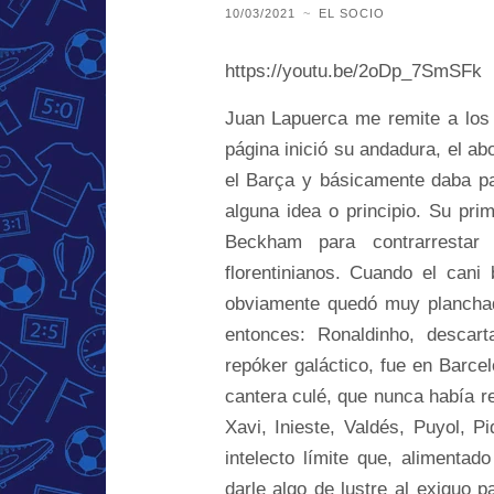
10/03/2021
~
EL SOCIO
https://youtu.be/2oDp_7SmSFk
Juan Lapuerca me remite a los
página inició su andadura, el a
el Barça y básicamente daba pa
alguna idea o principio. Su prim
Beckham para contrarrestar
florentinianos. Cuando el cani
obviamente quedó muy planchad
entonces: Ronaldinho, descar
repóker galáctico, fue en Barcelo
cantera culé, que nunca había r
Xavi, Inieste, Valdés, Puyol, P
intelecto límite que, alimenta
darle algo de lustre al exiguo 