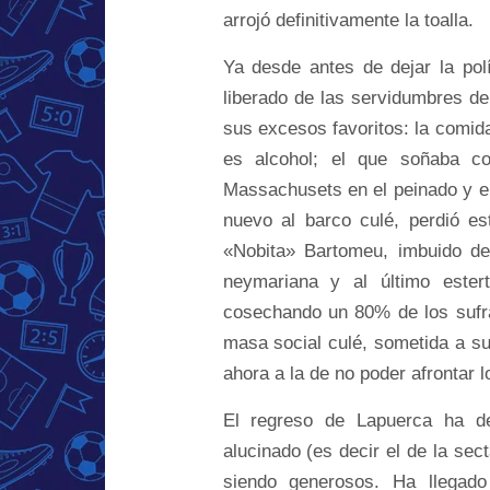
arrojó definitivamente la toalla.
Ya desde antes de dejar la polí
liberado de las servidumbres d
sus excesos favoritos: la comida,
es alcohol; el que soñaba co
Massachusets en el peinado y e
nuevo al barco culé, perdió e
«Nobita» Bartomeu, imbuido de
neymariana y al último ester
cosechando un 80% de los sufra
masa social culé, sometida a s
ahora a la de no poder afrontar 
El regreso de Lapuerca ha de
alucinado (es decir el de la sec
siendo generosos. Ha llegad