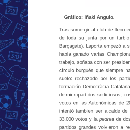
…
Gráfico: Iñaki Angulo.
Tras sumergir al club de lleno e
de toda su junta por un turbio 
Barçagate), Laporta empezó a se
había ganado varias Champions 
trabajo, soñaba con ser presiden
círculo burgués que siempre ha
suelo: rechazado por los parti
formación Democràcia Catalana 
de micropartidos sediciosos, c
votos en las Autonómicas de 2
intentó tambíen ser alcalde de
33.000 votos y la
pedrea
de do
partidos grandes volvieron a r