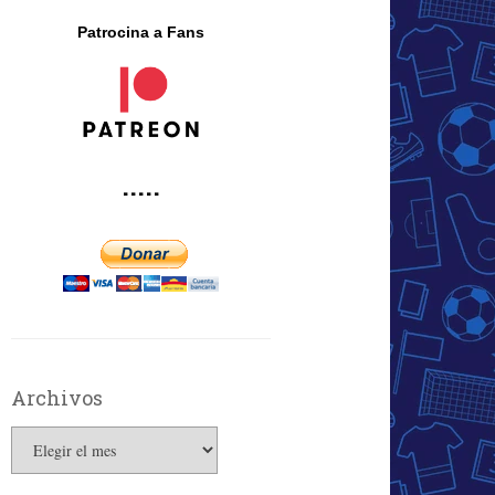
Patrocina a Fans
·····
Archivos
Archivos