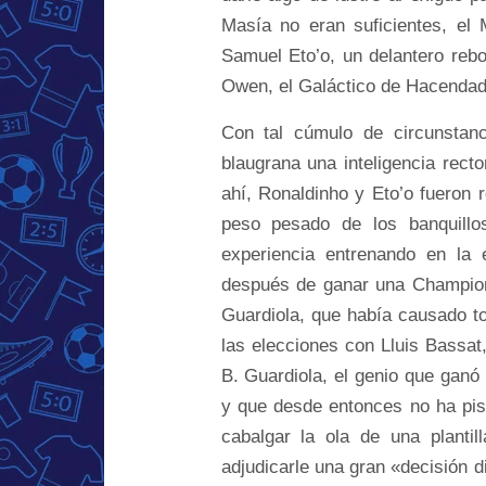
Masía no eran suficientes, el 
Samuel Eto’o, un delantero reb
Owen, el Galáctico de Hacendad
Con tal cúmulo de circunstancia
blaugrana una inteligencia rect
ahí, Ronaldinho y Eto’o fueron
peso pesado de los banquillos
experiencia entrenando en la 
después de ganar una Champions
Guardiola, que había causado to
las elecciones con Lluis Bassat
B. Guardiola, el genio que ganó 
y que desde entonces no ha pisa
cabalgar la ola de una planti
adjudicarle una gran «decisión di