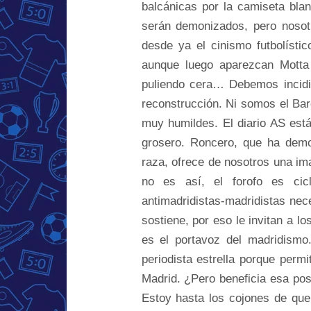
balcánicas por la camiseta bla
serán demonizados, pero nosotr
desde ya el cinismo futbolístic
aunque luego aparezcan Motta
puliendo cera… Debemos incidi
reconstrucción. Ni somos el Bar
muy humildes. El diario AS est
grosero. Roncero, que ha demo
raza, ofrece de nosotros una ima
no es así, el forofo es cic
antimadridistas-madridistas nece
sostiene, por eso le invitan a l
es el portavoz del madridism
periodista estrella porque permi
Madrid. ¿Pero beneficia esa po
Estoy hasta los cojones de que