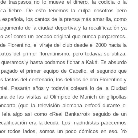
de traspasos no lo mueve el dinero, la codicia o la
pica fiebre. De esto tenemos la culpa nosotros pero
a española, los cantos de la prensa más amarilla, como
argumento de la ciudad deportiva y la recalificación ya
lgo así como un pecado original que nunca purgaremos.
 de Florentino, el viraje del club desde el 2000 hacia la
xitos del primer florentinismo, pero todavia se utiliza,
e queramos y hasta podamos fichar a Kaká. Es absurdo
a pagado el primer equipo de Capello, el segundo que
s fastos del centenario, los delirios de don Florentino y
nial. Pasarán años y todavía coleará lo de la Ciudad
na de las visitas al Olimpico de Munich un gilipollas
ncarta (que la televisión alemana enfocó durante el
e leía algo asi como «Real Bankarrot» seguido de un
ecalificación era la deuda. Los madridistas parecemos
por todos lados, somos un poco cómicos en eso. Yo