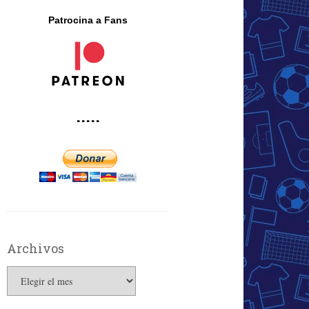
Patrocina a Fans
·····
Archivos
Archivos