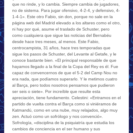
que no rinde, y lo cambia. Siempre cambia de jugadores,
no de sistema. Para jugar ofensivo, 4-2-4, y defensivo, 4-
1-4-1». Este otro Fabio, sin don, porque no sale en la
página web del Madrid elevado a los altares como el otro,
ni hay por qué, asume el traslado de Schuster, pero
como cualquiera que sigue las noticias del Bernabéu
desde hace tres meses, al menos. Este Fabio,
centrocampista, 31 años, hace tres temporadas que
sigue los pasos de Schuster, del Levante al Getafe, y le
conoce bastante bien. «El principal responsable de que
hayamos llegado a la final de la Copa del Rey es él. Fue
capaz de convencernos de que el 5-2 del Camp Nou no
era nada, que podíamos superarlo. Y le metimos cuatro
al Barça, pero todos nosotros pensamos que pudieron
ser seis o siete». Por increíble que resulte esta
apreciación, tiene fundamento. Celestini: «Entramos en el
partido de vuelta contra el Barça como si viniéramos de
Katmandú, como en una nube, muy relajados, algo muy
zen. Actuó como un sofrólogo y nos convenció».
Sofrología, «disciplina de la psiquiatría que estudia los
cambios de conciencia en el ser humano y sus