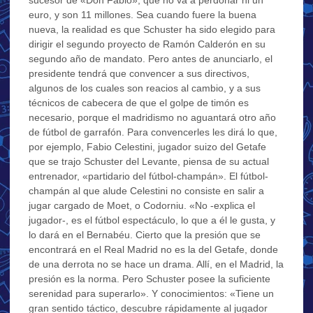
euro, y son 11 millones. Sea cuando fuere la buena
nueva, la realidad es que Schuster ha sido elegido para
dirigir el segundo proyecto de Ramón Calderón en su
segundo año de mandato. Pero antes de anunciarlo, el
presidente tendrá que convencer a sus directivos,
algunos de los cuales son reacios al cambio, y a sus
técnicos de cabecera de que el golpe de timón es
necesario, porque el madridismo no aguantará otro año
de fútbol de garrafón. Para convencerles les dirá lo que,
por ejemplo, Fabio Celestini, jugador suizo del Getafe
que se trajo Schuster del Levante, piensa de su actual
entrenador, «partidario del fútbol-champán». El fútbol-
champán al que alude Celestini no consiste en salir a
jugar cargado de Moet, o Codorniu. «No -explica el
jugador-, es el fútbol espectáculo, lo que a él le gusta, y
lo dará en el Bernabéu. Cierto que la presión que se
encontrará en el Real Madrid no es la del Getafe, donde
de una derrota no se hace un drama. Allí, en el Madrid, la
presión es la norma. Pero Schuster posee la suficiente
serenidad para superarlo». Y conocimientos: «Tiene un
gran sentido táctico, descubre rápidamente al jugador