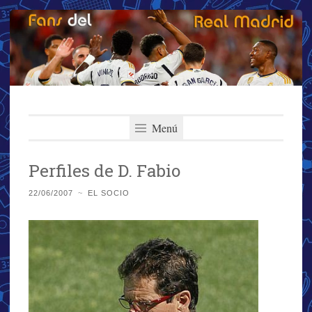
Fans del Real
Saltar
El primer y más importante blog del Real Madrid
al
Menú
Madrid
contenido
Perfiles de D. Fabio
22/06/2007
~
EL SOCIO