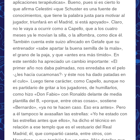
aplicaciones terapéuticas». Bueno, pues si es cierto lo
que afirma Celestini «que Schuster es una fuente de
conocimientos, que tiene la palabra justa para motivar al
jugador, triunfará en el Madrid, si está apoyado». Claro,
no le vaya a ocurrir como a Capello, que a los cuatro
meses ya le movían la silla, o la alfombra, como dice él.
También cuenta este suizo afincado en Getafe que su
entrenador «sabe apartar la buena semilla de la mala»,
el grano de la paja, y que «antes era más tímido». En
este sentido ha apreciado un cambio importante: «El
primer año nos daba palmadas, nos enredaba en el pelo
-¿les hacía cucamonas?- y éste nos ha dado patadas en
el culo». Luego tiene carácter, como Capello, aunque no
es partidario de gritar a los jugadores, de humillarlos,
como hizo «Don Fabio» con Ronaldo delante de media
plantilla del B, «porque, entre otras cosas», sostiene
«Bernardo», «ya no te hacen caso. Eso era antes». Pero
a él tampoco le avasallan las estrellas: «Yo he estado con
las estrellas antes que ellos», ha dicho el técnico en
relación a ese templo que es el vestuario del Real
Madrid; él, que compartió caseta, entre otros, con
Maradona, y que también fue un astro. Más detalles que