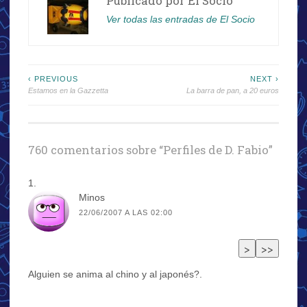
Publicado por
El Socio
Ver todas las entradas de El Socio
Navegación
‹ PREVIOUS
NEXT ›
Estamos en la Gazzetta
La barra de pan, a 20 euros
de
entradas
760 comentarios sobre “
Perfiles de D. Fabio
”
Minos
22/06/2007 A LAS 02:00
Alguien se anima al chino y al japonés?.