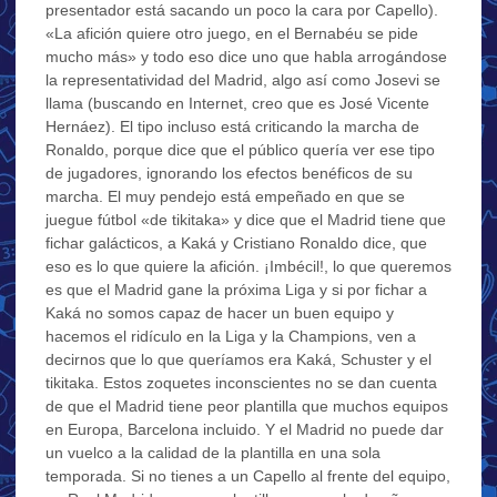
presentador está sacando un poco la cara por Capello).
«La afición quiere otro juego, en el Bernabéu se pide
mucho más» y todo eso dice uno que habla arrogándose
la representatividad del Madrid, algo así como Josevi se
llama (buscando en Internet, creo que es José Vicente
Hernáez). El tipo incluso está criticando la marcha de
Ronaldo, porque dice que el público quería ver ese tipo
de jugadores, ignorando los efectos benéficos de su
marcha. El muy pendejo está empeñado en que se
juegue fútbol «de tikitaka» y dice que el Madrid tiene que
fichar galácticos, a Kaká y Cristiano Ronaldo dice, que
eso es lo que quiere la afición. ¡Imbécil!, lo que queremos
es que el Madrid gane la próxima Liga y si por fichar a
Kaká no somos capaz de hacer un buen equipo y
hacemos el ridículo en la Liga y la Champions, ven a
decirnos que lo que queríamos era Kaká, Schuster y el
tikitaka. Estos zoquetes inconscientes no se dan cuenta
de que el Madrid tiene peor plantilla que muchos equipos
en Europa, Barcelona incluido. Y el Madrid no puede dar
un vuelco a la calidad de la plantilla en una sola
temporada. Si no tienes a un Capello al frente del equipo,