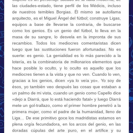
las ciudades-estado, tiene perfil de los Médicis, incluso
de nuestros temibles Borgias. Él mismo se autollama
arquitecto, es el Miguel Ángel del fútbol; construye Ligas,
equipos a base de llevarse la contraria, de buscarse
como los genios. Es un genio del fútbol, lo lleva en la
masa de su sangre, lo desvela en la impronta de sus
recambios. Todos los mediocres comentaristas dicen
luego que las sustituciones fueron afortunadas. No es
suerte: es genio. La genialidad es lo más parecido a la
lotería, es la combinatoria de millonarios elementos que
hace posible lo oculto, y lo oculto es aquello que los
mediocres tienen a la vista y que no ven. Cuando lo ven,
gracias a los genios, dicen «ya lo veía yo». Yo soy de
ésos, yo también veo después las cosas que estaban a
un palmo de mi vista, cuando un genio como Capello dice
«dejo a Diarrá, que lo está haciendo fatal» y luego Diarrá
mete un gol-trallazo, como el primer hombre penetró a la
primera mujer, como el padre de la humanidad, lleno de
Liga… De ese primitivo goce los madridistas estamos en
plena orgía fecundadora, en los arcos del genio, en las
doradas cúpulas del arte puro, en el artífice y su