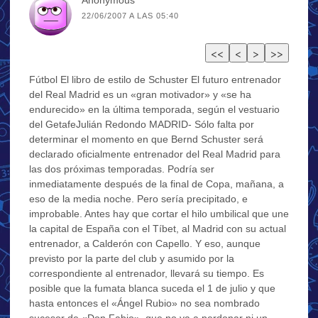
22/06/2007 A LAS 05:40
Fútbol El libro de estilo de Schuster El futuro entrenador
del Real Madrid es un «gran motivador» y «se ha
endurecido» en la última temporada, según el vestuario
del GetafeJulián Redondo MADRID- Sólo falta por
determinar el momento en que Bernd Schuster será
declarado oficialmente entrenador del Real Madrid para
las dos próximas temporadas. Podría ser
inmediatamente después de la final de Copa, mañana, a
eso de la media noche. Pero sería precipitado, e
improbable. Antes hay que cortar el hilo umbilical que une
la capital de España con el Tíbet, al Madrid con su actual
entrenador, a Calderón con Capello. Y eso, aunque
previsto por la parte del club y asumido por la
correspondiente al entrenador, llevará su tiempo. Es
posible que la fumata blanca suceda el 1 de julio y que
hasta entonces el «Ángel Rubio» no sea nombrado
sucesor de «Don Fabio», que no va a perdonar ni un