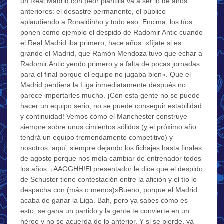
un Real Madrid con peor plantilla va a ser lo de años
anteriores: el desastre permanente, el público
aplaudiendo a Ronaldinho y todo eso. Encima, los tíos
ponen como ejemplo el despido de Radomir Antic cuando
el Real Madrid iba primero, hace años: «fíjate si es
grande el Madrid, que Ramón Mendoza tuvo que echar a
Radomir Antic yendo primero y a falta de pocas jornadas
para el final porque el equipo no jugaba bien». Que el
Madrid perdiera la Liga inmediatamente después no
parece importarles mucho. ¡Con esta gente no se puede
hacer un equipo serio, no se puede conseguir estabilidad
y continuidad! Vemos cómo el Manchester construye
siempre sobre unos cimientos sólidos (y el próximo año
tendrá un equipo tremendamente competitivo) y
nosotros, aquí, siempre dejando los fichajes hasta finales
de agosto porque nos mola cambiar de entrenador todos
los años. ¡AAGGHH!El presentador le dice que el despido
de Schuster tiene contestación entre la afición y el tío lo
despacha con (más o menos)»Bueno, porque el Madrid
acaba de ganar la Liga. Bah, pero ya sabes cómo es
esto, se gana un partido y la gente te convierte en un
héroe y no se acuerda de lo anterior. Y si se pierde, ya