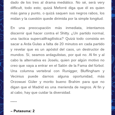
dado de los tres al drama mediático. No sé, será very
difficult, todo esto; quizá Meforré diga que él es quien
más gana y punto, o quizá saquen sus negros rabos, los
midan y la cuestión quede dirimida por la simple longitud.
En una preocupación más inmediata, intentamos
discernir qué hacer contra el Shitty. ¿Un partido normal,
una tactica supercalifragilística? Quizá todo consista en
sacar a Arda Gulas a falta de 20 minutos en cada partido
y revelar que es un apóstol del caos, un destructor de
mundos. Sí, seamos ardagulistas, por qué no. Al fin y al
cabo la alternativa es Joselu, quien por algún motivo no
creo que vaya a entrar en el Salón de la Fama del fúrbol.
Una columna vertebral con Runigger, Bluffingham y
Vecinius puede darnos alguna oportunidad, más
Orzowuei Güler y morito bueno Brahim para que no
digan que el Madrid es una merienda de negros. Al fin y
al cabo, hay que cuidar la diversidad.
·····
– Putasuna: 2