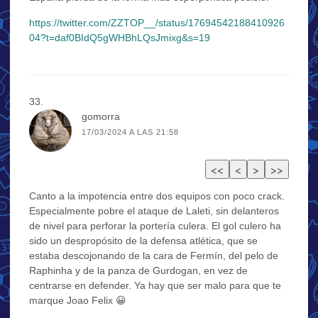
https://twitter.com/ZZTOP__/status/17694542188410926
04?t=daf0BIdQ5gWHBhLQsJmixg&s=19
gomorra
17/03/2024 A LAS 21:58
Canto a la impotencia entre dos equipos con poco crack.
Especialmente pobre el ataque de Laleti, sin delanteros
de nivel para perforar la portería culera. El gol culero ha
sido un despropósito de la defensa atlética, que se
estaba descojonando de la cara de Fermín, del pelo de
Raphinha y de la panza de Gurdogan, en vez de
centrarse en defender. Ya hay que ser malo para que te
marque Joao Felix 😀