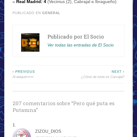
– Real Madrid: 4
(Vecinius (2), Cabrajal e Ibragueño)
PUBLICADO EN
GENERAL
Publicado por
El Socio
Ver todas las entradas de El Socio
Navegación
‹ PREVIOUS
NEXT ›
Al ataquerrrrrr
¿Cómo de tonto es Carvajal?
de
entradas
207 comentarios sobre “
Pero qué puta es
Putasuna
”
ZIZOU_DIOS