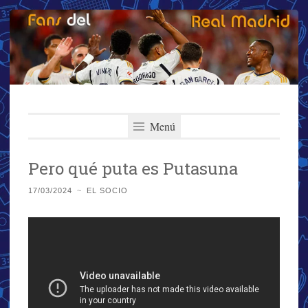
Fans del Real
Saltar
El primer y más importante blog del Real Madrid
al
Menú
Madrid
contenido
Pero qué puta es Putasuna
17/03/2024
~
EL SOCIO