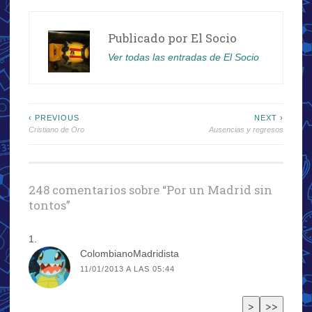
Publicado por
El Socio
Ver todas las entradas de El Socio
Navegación
‹ PREVIOUS
NEXT ›
Cristiano de Oro
Ausencias y regresos
de
entradas
248 comentarios sobre “
Por un Madrid sin
tontos
”
ColombianoMadridista
11/01/2013 A LAS 05:44