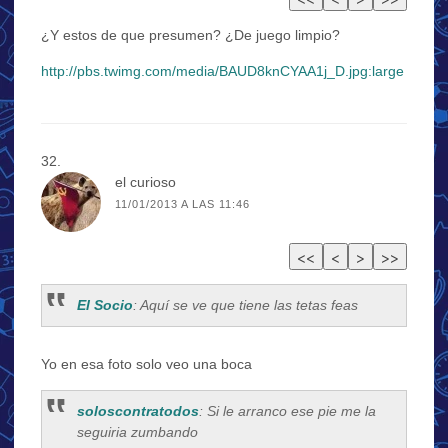
¿Y estos de que presumen? ¿De juego limpio?
http://pbs.twimg.com/media/BAUD8knCYAA1j_D.jpg:large
el curioso
11/01/2013 A LAS 11:46
El Socio
: Aquí se ve que tiene las tetas feas
Yo en esa foto solo veo una boca
soloscontratodos
: Si le arranco ese pie me la
seguiria zumbando