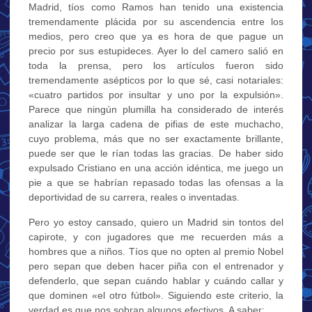
Madrid, tíos como Ramos han tenido una existencia
tremendamente plácida por su ascendencia entre los
medios, pero creo que ya es hora de que pague un
precio por sus estupideces. Ayer lo del camero salió en
toda la prensa, pero los artículos fueron sido
tremendamente asépticos por lo que sé, casi notariales:
«cuatro partidos por insultar y uno por la expulsión».
Parece que ningún plumilla ha considerado de interés
analizar la larga cadena de pifias de este muchacho,
cuyo problema, más que no ser exactamente brillante,
puede ser que le rían todas las gracias. De haber sido
expulsado Cristiano en una acción idéntica, me juego un
pie a que se habrían repasado todas las ofensas a la
deportividad de su carrera, reales o inventadas.
Pero yo estoy cansado, quiero un Madrid sin tontos del
capirote, y con jugadores que me recuerden más a
hombres que a niños. Tíos que no opten al premio Nobel
pero sepan que deben hacer piña con el entrenador y
defenderlo, que sepan cuándo hablar y cuándo callar y
que dominen «el otro fútbol». Siguiendo este criterio, la
verdad es que nos sobran algunos efectivos. A saber: