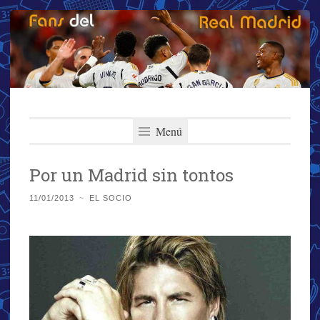
Fans del Real
Saltar
El primer y más importante blog del Real Madrid
al
Menú
Madrid
contenido
Por un Madrid sin tontos
11/01/2013
~
EL SOCIO