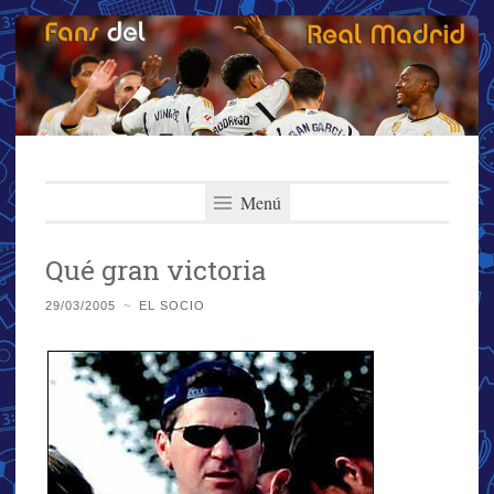
Fans del Real
Saltar
El primer y más importante blog del Real Madrid
al
Menú
Madrid
contenido
Qué gran victoria
29/03/2005
~
EL SOCIO