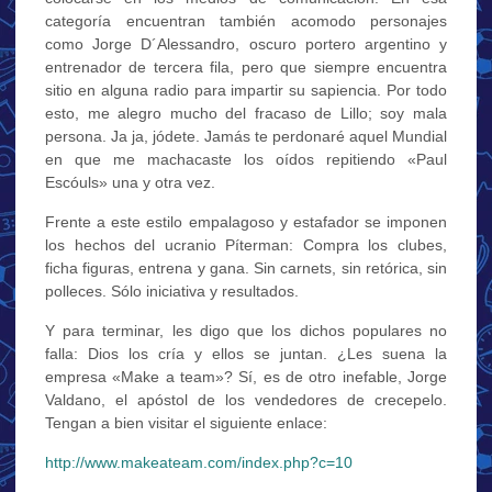
categoría encuentran también acomodo personajes
como Jorge D´Alessandro, oscuro portero argentino y
entrenador de tercera fila, pero que siempre encuentra
sitio en alguna radio para impartir su sapiencia. Por todo
esto, me alegro mucho del fracaso de Lillo; soy mala
persona. Ja ja, jódete. Jamás te perdonaré aquel Mundial
en que me machacaste los oídos repitiendo «Paul
Escóuls» una y otra vez.
Frente a este estilo empalagoso y estafador se imponen
los hechos del ucranio Píterman: Compra los clubes,
ficha figuras, entrena y gana. Sin carnets, sin retórica, sin
polleces. Sólo iniciativa y resultados.
Y para terminar, les digo que los dichos populares no
falla: Dios los cría y ellos se juntan. ¿Les suena la
empresa «Make a team»? Sí, es de otro inefable, Jorge
Valdano, el apóstol de los vendedores de crecepelo.
Tengan a bien visitar el siguiente enlace:
http://www.makeateam.com/index.php?c=10