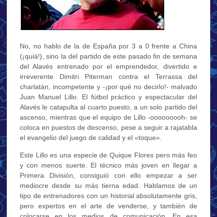
No, no hablo de la de España por 3 a 0 frente a China
(¡quiá!), sino la del partido de este pasado fin de semana
del Alavés entrenado por el emprendedor, divertido e
irreverente Dimitri Piterman contra el Terrassa del
charlatán, incompetente y -¡por qué no decirlo!- malvado
Juan Manuel Lillo. El fútbol práctico y espectacular del
Alavés le catapulta al cuarto puesto, a un solo partido del
ascenso, mientras que el equipo de Lillo -ooooooooh- se
coloca en puestos de descenso, pese a seguir a rajatabla
el evangelio del juego de calidad y el «toque».
Este Lillo es una especie de Quique Flores pero más feo
y con menos suerte. El técnico más joven en llegar a
Primera División, consiguió con ello empezar a ser
mediocre desde su más tierna edad. Hablamos de un
tipo de entrenadores con un historial absolutamente gris,
pero expertos en el arte de venderse, y también de
colocarse en los medios de comunicación. En esa