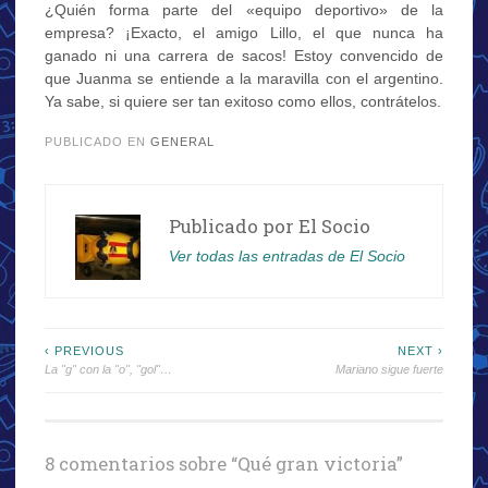
¿Quién forma parte del «equipo deportivo» de la
empresa? ¡Exacto, el amigo Lillo, el que nunca ha
ganado ni una carrera de sacos! Estoy convencido de
que Juanma se entiende a la maravilla con el argentino.
Ya sabe, si quiere ser tan exitoso como ellos, contrátelos.
PUBLICADO EN
GENERAL
Publicado por
El Socio
Ver todas las entradas de El Socio
Navegación
‹ PREVIOUS
NEXT ›
La "g" con la "o", "gol"…
Mariano sigue fuerte
de
entradas
8 comentarios sobre “
Qué gran victoria
”