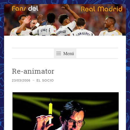
Fans del Real
Saltar
El primer y más importante blog del Real Madrid
al
Menú
Madrid
contenido
Re-animator
23/03/2006
~
EL SOCIO