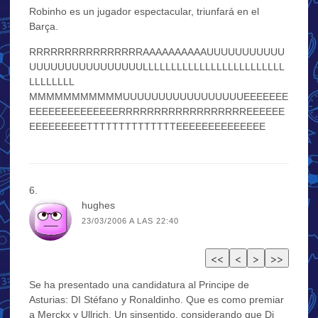
Robinho es un jugador espectacular, triunfará en el
Barça.
RRRRRRRRRRRRRRRRAAAAAAAAAAUUUUUUUUUUU
UUUUUUUUUUUUUUUULLLLLLLLLLLLLLLLLLLLLLLLL
LLLLLLLL
MMMMMMMMMMMUUUUUUUUUUUUUUUUUEEEEEEE
EEEEEEEEEEEEEERRRRRRRRRRRRRRRRRREEEEEE
EEEEEEEEETTTTTTTTTTTTTTEEEEEEEEEEEEEE
hughes
23/03/2006 A LAS 22:40
Se ha presentado una candidatura al Principe de
Asturias: DI Stéfano y Ronaldinho. Que es como premiar
a Merckx y Ullrich. Un sinsentido, considerando que Di