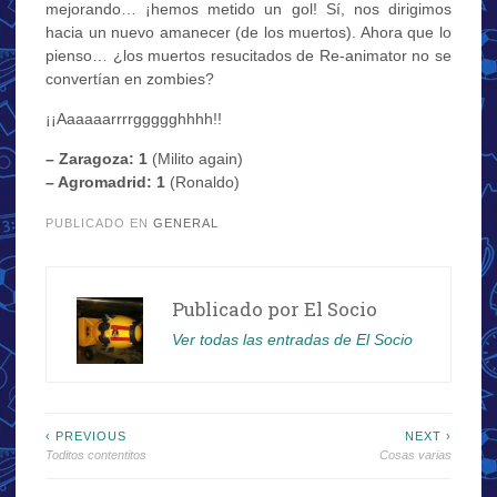
mejorando… ¡hemos metido un gol! Sí, nos dirigimos
hacia un nuevo amanecer (de los muertos). Ahora que lo
pienso… ¿los muertos resucitados de Re-animator no se
convertían en zombies?
¡¡Aaaaaarrrrggggghhhh!!
– Zaragoza: 1
(Milito again)
– Agromadrid: 1
(Ronaldo)
PUBLICADO EN
GENERAL
Publicado por
El Socio
Ver todas las entradas de El Socio
Navegación
‹ PREVIOUS
NEXT ›
Toditos contentitos
Cosas varias
de