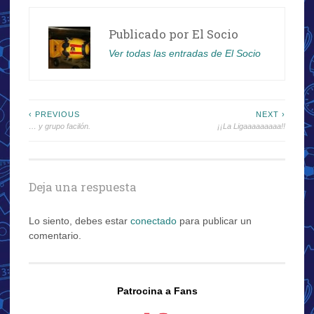
Publicado por
El Socio
Ver todas las entradas de El Socio
Navegación
‹ PREVIOUS
NEXT ›
… y grupo facilón.
¡¡La Ligaaaaaaaaa!!
de
entradas
Deja una respuesta
Lo siento, debes estar
conectado
para publicar un
comentario.
Patrocina a Fans