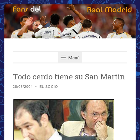
Fans del Real
Saltar
El primer y más importante blog del Real Madrid
al
Menú
Madrid
contenido
Todo cerdo tiene su San Martín
28/08/2004
~
EL SOCIO