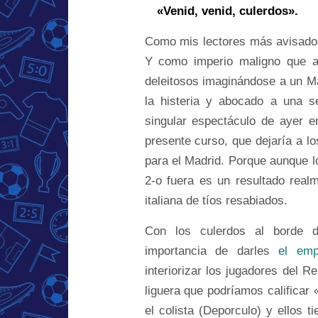
…
«Venid, venid, culerdos».
Como mis lectores más avisados
Y como imperio maligno que a
deleitosos imaginándose a un M
la histeria y abocado a una s
singular espectáculo de ayer e
presente curso, que dejaría a l
para el Madrid. Porque aunque l
2-o fuera es un resultado real
italiana de tíos resabiados.
Con los culerdos al borde d
importancia de darles
el emp
interiorizar los jugadores del 
liguera que podríamos calificar 
el colista (Deporculo) y ellos 