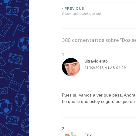
Navegación
‹ PREVIOUS
Ginés sigue dando por culo
de
entradas
380 comentarios sobre “
Dos s
ultraviolento
21/02/2013 A LAS 04:29
Pues sí. Vamos a ver qué pasa. Ahora e
Lo que sí que estoy seguro es que en 
Erik