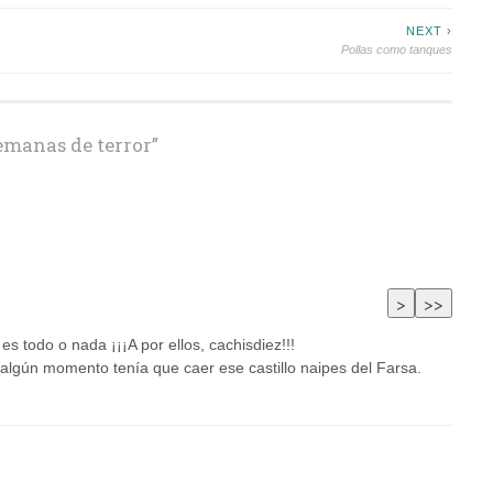
NEXT ›
Pollas como tanques
emanas de terror
”
s todo o nada ¡¡¡A por ellos, cachisdiez!!!
algún momento tenía que caer ese castillo naipes del Farsa.