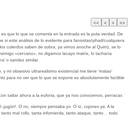
, es que lo que se comenta en la entrada es la puta verdad. De
 si este análisis de lo evidente para fansistas/yihad/cualquiera
los culerdos saben de sobra, ya vimos anoche al Quim), se lo
nemigo «cercano», no digamos lacayo matrix, lo tacharía
a’ o sandez similar.
 y mi obsesivo ultrarealismo existencial me tiene ‘matao’
to para no ver que lo que se expone es absolutamente factible
 con saltar ahora a la euforia, que ya nos conocemos, perracax.
l ¡jugón!. O no, siempre pensaba yo. O sí, cojones ya. A la
tanto mal rollo, tanta infomierda, tanto ataque, tanto… todo