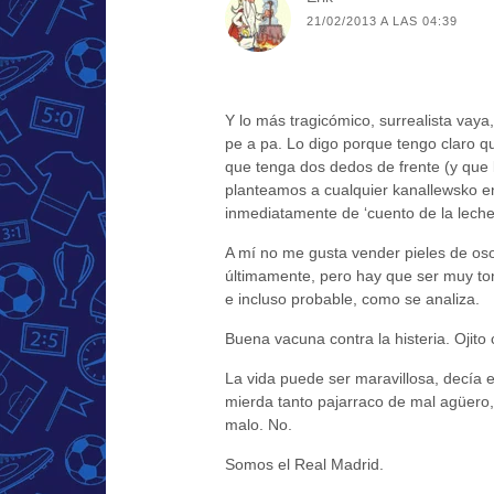
21/02/2013 A LAS 04:39
Y lo más tragicómico, surrealista vaya
pe a pa. Lo digo porque tengo claro que
que tenga dos dedos de frente (y que 
planteamos a cualquier kanallewsko e
inmediatamente de ‘cuento de la lecher
A mí no me gusta vender pieles de oso,
últimamente, pero hay que ser muy ton
e incluso probable, como se analiza.
Buena vacuna contra la histeria. Ojito
La vida puede ser maravillosa, decía e
mierda tanto pajarraco de mal agüero, 
malo. No.
Somos el Real Madrid.