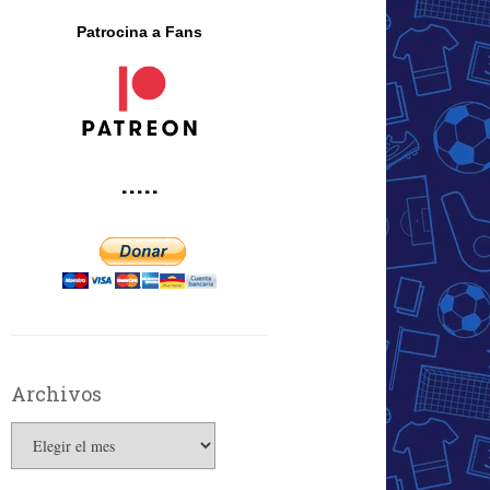
Patrocina a Fans
·····
Archivos
Archivos