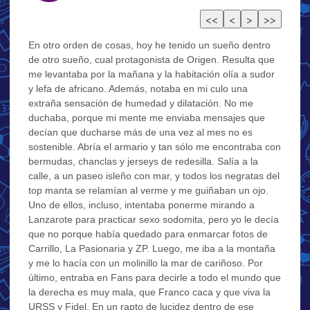
En otro orden de cosas, hoy he tenido un sueño dentro
de otro sueño, cual protagonista de Origen. Resulta que
me levantaba por la mañana y la habitación olía a sudor
y lefa de africano. Además, notaba en mi culo una
extraña sensación de humedad y dilatación. No me
duchaba, porque mi mente me enviaba mensajes que
decían que ducharse más de una vez al mes no es
sostenible. Abría el armario y tan sólo me encontraba con
bermudas, chanclas y jerseys de redesilla. Salía a la
calle, a un paseo isleño con mar, y todos los negratas del
top manta se relamían al verme y me guiñaban un ojo.
Uno de ellos, incluso, intentaba ponerme mirando a
Lanzarote para practicar sexo sodomita, pero yo le decía
que no porque había quedado para enmarcar fotos de
Carrillo, La Pasionaria y ZP. Luego, me iba a la montaña
y me lo hacía con un molinillo la mar de cariñoso. Por
último, entraba en Fans para decirle a todo el mundo que
la derecha es muy mala, que Franco caca y que viva la
URSS y Fidel. En un rapto de lucidez dentro de ese