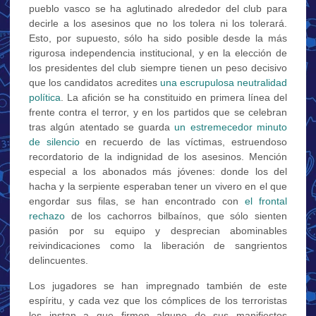
pueblo vasco se ha aglutinado alrededor del club para
decirle a los asesinos que no los tolera ni los tolerará.
Esto, por supuesto, sólo ha sido posible desde la más
rigurosa independencia institucional, y en la elección de
los presidentes del club siempre tienen un peso decisivo
que los candidatos acredites
una escrupulosa neutralidad
política
. La afición se ha constituido en primera línea del
frente contra el terror, y en los partidos que se celebran
tras algún atentado se guarda
un estremecedor minuto
de silencio
en recuerdo de las víctimas, estruendoso
recordatorio de la indignidad de los asesinos. Mención
especial a los abonados más jóvenes: donde los del
hacha y la serpiente esperaban tener un vivero en el que
engordar sus filas, se han encontrado con
el frontal
rechazo
de los cachorros bilbaínos, que sólo sienten
pasión por su equipo y desprecian abominables
reivindicaciones como la liberación de sangrientos
delincuentes.
Los jugadores se han impregnado también de este
espíritu, y cada vez que los cómplices de los terroristas
les instan a que firmen alguno de sus manifiestos