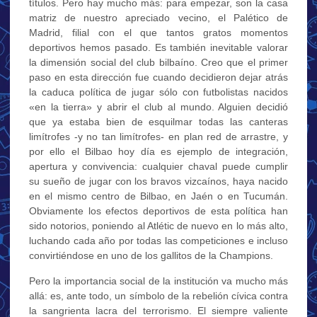
títulos. Pero hay mucho más: para empezar, son la casa
matriz de nuestro apreciado vecino, el Palético de
Madrid, filial con el que tantos gratos momentos
deportivos hemos pasado. Es también inevitable valorar
la dimensión social del club bilbaíno. Creo que el primer
paso en esta dirección fue cuando decidieron dejar atrás
la caduca política de jugar sólo con futbolistas nacidos
«en la tierra» y abrir el club al mundo. Alguien decidió
que ya estaba bien de esquilmar todas las canteras
limítrofes -y no tan limítrofes- en plan red de arrastre, y
por ello el Bilbao hoy día es ejemplo de integración,
apertura y convivencia: cualquier chaval puede cumplir
su sueño de jugar con los bravos vizcaínos, haya nacido
en el mismo centro de Bilbao, en Jaén o en Tucumán.
Obviamente los efectos deportivos de esta política han
sido notorios, poniendo al Atlétic de nuevo en lo más alto,
luchando cada año por todas las competiciones e incluso
convirtiéndose en uno de los gallitos de la Champions.
Pero la importancia social de la institución va mucho más
allá: es, ante todo, un símbolo de la rebelión cívica contra
la sangrienta lacra del terrorismo. El siempre valiente