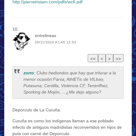
http://pierretristam.com/pdfs/wc6.pdf
entrelineas
20/11/2010 A LAS 12:53
zorro
: Clubs hediondos que hay que triturar a la
menor ocasión:Farsa, AthlETic de VILbao,
Putasuna, Cerdilla, Violencia CF, Tenerifhez,
Sporking de Mojón, …¿Me dejo alguno?
Deporculo de La Curuña.
Curuña es como los indígenas llaman a ese poblado
infecto de antiguos madridistas reconvertidos en hijos de
puta con carné del Deporculo.