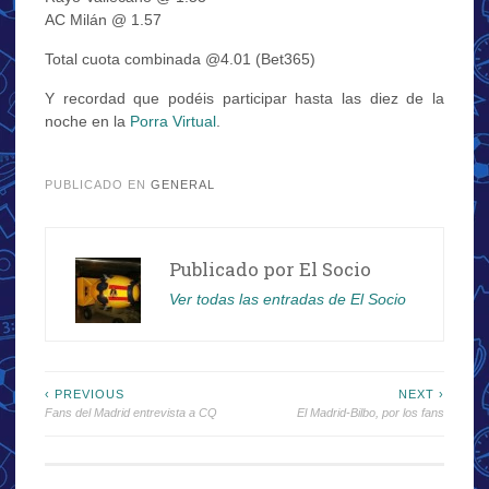
AC Milán @ 1.57
Total cuota combinada @4.01 (Bet365)
Y recordad que podéis participar hasta las diez de la
noche en la
Porra Virtual
.
.
PUBLICADO EN
GENERAL
Publicado por
El Socio
Ver todas las entradas de El Socio
Navegación
‹ PREVIOUS
NEXT ›
Fans del Madrid entrevista a CQ
El Madrid-Bilbo, por los fans
de
entradas