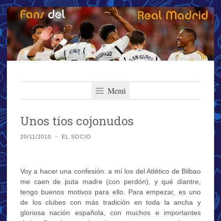
Fans del Real
Saltar
El primer y más importante blog del Real Madrid
al
Menú
Madrid
contenido
Unos tíos cojonudos
20/11/2010
~
EL SOCIO
Voy a hacer una confesión: a mí los del Atlético de Bilbao
me caen de puta madre (con perdón), y qué diantre,
tengo buenos motivos para ello. Para empezar, es uno
de los clubes con más tradición en toda la ancha y
gloriosa nación española, con muchos e importantes