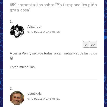
659 comentarios sobre “
Yo tampoco les pido
gran cosa
”
Allxander
07/04/2011 A LAS 06:05
A ver si Penny se pide todas la camisetas y sube las fotos
😀
Están mu’shulas.
elantikaki
07/04/2011 A LAS 06:21