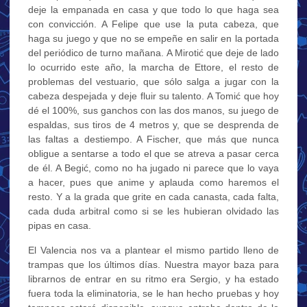
deje la empanada en casa y que todo lo que haga sea
con convicción. A Felipe que use la puta cabeza, que
haga su juego y que no se empeñe en salir en la portada
del periódico de turno mañana. A Mirotić que deje de lado
lo ocurrido este año, la marcha de Ettore, el resto de
problemas del vestuario, que sólo salga a jugar con la
cabeza despejada y deje fluir su talento. A Tomić que hoy
dé el 100%, sus ganchos con las dos manos, su juego de
espaldas, sus tiros de 4 metros y, que se desprenda de
las faltas a destiempo. A Fischer, que más que nunca
obligue a sentarse a todo el que se atreva a pasar cerca
de él. A Begić, como no ha jugado ni parece que lo vaya
a hacer, pues que anime y aplauda como haremos el
resto. Y a la grada que grite en cada canasta, cada falta,
cada duda arbitral como si se les hubieran olvidado las
pipas en casa.
El Valencia nos va a plantear el mismo partido lleno de
trampas que los últimos días. Nuestra mayor baza para
librarnos de entrar en su ritmo era Sergio, y ha estado
fuera toda la eliminatoria, se le han hecho pruebas y hoy