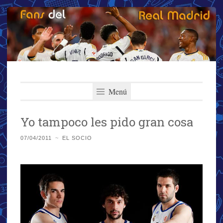
Fans del Real
Saltar
El primer y más importante blog del Real Madrid
al
Menú
Madrid
contenido
Yo tampoco les pido gran cosa
07/04/2011
~
EL SOCIO