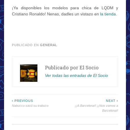
¡Ya disponibles los modelos para chica de LQDM y
Cristiano Ronaldo! Nenas, dadles un vistazo en
la tienda
.
.
PUBLICADO EN
GENERAL
Publicado por
El Socio
Ver todas las entradas de El Socio
Navegación
‹ PREVIOUS
NEXT ›
Nabucco sacó su trabuco
¡¡A Barcelona!! ¡¡Nos vamos a
de
Barcelona!!
entradas