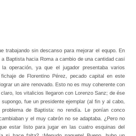
gue trabajando sin descanso para mejorar el equpo. En
 a Baptista hacia Roma a cambio de una cantidad casi
a la operación, ya que el jugador presentaba varios
fichaje de Florentino Pérez, pecado capital en este
 lograr un aire renovado. Esto no es muy coherente con
 claro, los vitalicios llegaron con Lorenzo Sanz; de ése
 supongo, fue un presidente ejemplar (al fin y al cabo,
o problema de Baptista: no rendía. Le ponían conco
o cambiaban y el muy cabrón no se adaptaba. ¿Pero no
ue estar listo para jugar en las cuatro esquinas del
ía si hace falta? ¡Menudo paquete! Bueno, hubo un