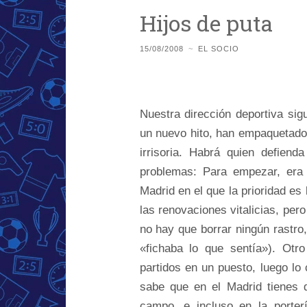
Hijos de puta
15/08/2008
~
EL SOCIO
Nuestra dirección deportiva si
un nuevo hito, han empaquetado
irrisoria. Habrá quien defiend
problemas: Para empezar, era 
Madrid en el que la prioridad es
las renovaciones vitalicias, pero
no hay que borrar ningún rastro,
«fichaba lo que sentía»). Otr
partidos en un puesto, luego l
sabe que en el Madrid tienes q
campo, e incluso en la porter