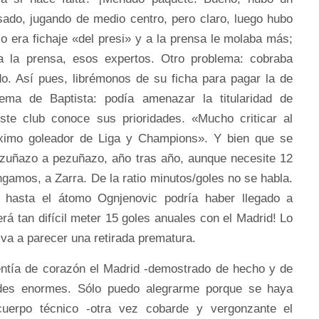
asado, jugando de medio centro, pero claro, luego hubo
 era fichaje «del presi» y a la prensa le molaba más;
 a la prensa, esos expertos. Otro problema: cobraba
. Así pues, librémonos de su ficha para pagar la de
lema de Baptista: podía amenazar la titularidad de
ste club conoce sus prioridades. «Mucho criticar al
máximo goleador de Liga y Champions». Y bien que se
zuñazo a pezuñazo, año tras año, aunque necesite 12
amos, a Zarra. De la ratio minutos/goles no se habla.
hasta el átomo Ognjenovic podría haber llegado a
erá tan difícil meter 15 goles anuales con el Madrid! Lo
va a parecer una retirada prematura.
sentía de corazón el Madrid -demostrado de hecho y de
ades enormes. Sólo puedo alegrarme porque se haya
cuerpo técnico -otra vez cobarde y vergonzante el