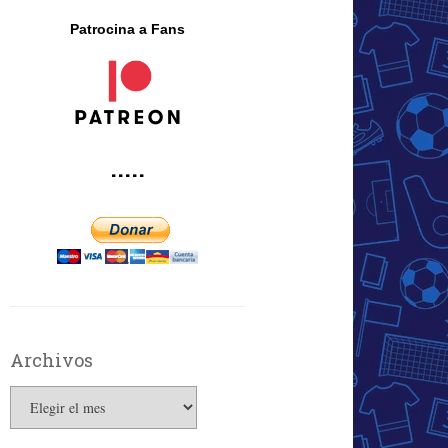
Patrocina a Fans
·····
Archivos
Archivos