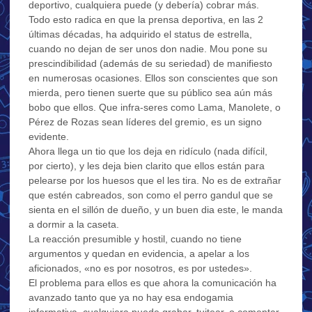
deportivo, cualquiera puede (y debería) cobrar más.
Todo esto radica en que la prensa deportiva, en las 2
últimas décadas, ha adquirido el status de estrella,
cuando no dejan de ser unos don nadie. Mou pone su
prescindibilidad (además de su seriedad) de manifiesto
en numerosas ocasiones. Ellos son conscientes que son
mierda, pero tienen suerte que su público sea aún más
bobo que ellos. Que infra-seres como Lama, Manolete, o
Pérez de Rozas sean líderes del gremio, es un signo
evidente.
Ahora llega un tio que los deja en ridículo (nada difícil,
por cierto), y les deja bien clarito que ellos están para
pelearse por los huesos que el les tira. No es de extrañar
que estén cabreados, son como el perro gandul que se
sienta en el sillón de dueño, y un buen dia este, le manda
a dormir a la caseta.
La reacción presumible y hostil, cuando no tiene
argumentos y quedan en evidencia, a apelar a los
aficionados, «no es por nosotros, es por ustedes».
El problema para ellos es que ahora la comunicación ha
avanzado tanto que ya no hay esa endogamia