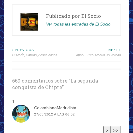
Publicado por
El Socio
Ver todas las entradas de El Socio
Navegación
‹ PREVIOUS
NEXT ›
Di María, Sanitas y esas cosas
Apoel – Real Madrid. Mi verdad
de
entradas
669 comentarios sobre “
La segunda
conquista de Chipre
”
ColombianoMadridista
27/03/2012 A LAS 06:02