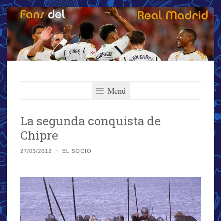
Fans del Real
Saltar
El primer y más importante blog del Real Madrid
al
Menú
Madrid
contenido
La segunda conquista de
Chipre
27/03/2012
~
EL SOCIO