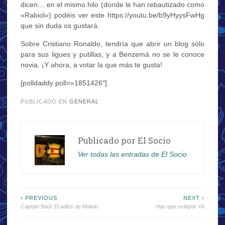
dicen… en el mismo hilo (donde le han rebautizado como
«Rabiol») podéis ver este https://youtu.be/b9yHyysFwHg
que sin duda os gustará.
Sobre Cristiano Ronaldo, tendría que abrir un blog sólo
para sus ligues y putillas, y a Benzemá no se le conoce
novia. ¡Y ahora, a votar la que más te gusta!
[polldaddy poll=»1851426″]
PUBLICADO EN
GENERAL
Publicado por
El Socio
Ver todas las entradas de El Socio
Navegación
‹ PREVIOUS
NEXT ›
Captain Baúl: El adiós de Malulo
Hay que extirpar YA
de