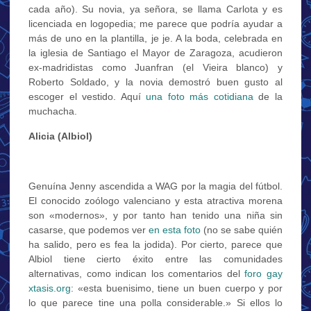
cada año). Su novia, ya señora, se llama Carlota y es
licenciada en logopedia; me parece que podría ayudar a
más de uno en la plantilla, je je. A la boda, celebrada en
la iglesia de Santiago el Mayor de Zaragoza, acudieron
ex-madridistas como Juanfran (el Vieira blanco) y
Roberto Soldado, y la novia demostró buen gusto al
escoger el vestido. Aquí
una foto más cotidiana
de la
muchacha.
Alicia (Albiol)
Genuína Jenny ascendida a WAG por la magia del fútbol.
El conocido zoólogo valenciano y esta atractiva morena
son «modernos», y por tanto han tenido una niña sin
casarse, que podemos ver
en esta foto
(no se sabe quién
ha salido, pero es fea la jodida). Por cierto, parece que
Albiol tiene cierto éxito entre las comunidades
alternativas, como indican los comentarios del
foro gay
xtasis.org
: «esta buenisimo, tiene un buen cuerpo y por
lo que parece tine una polla considerable.» Si ellos lo