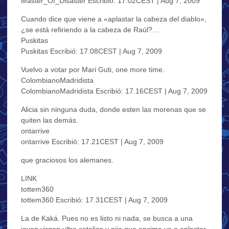
Master_Of_Disaster Escribió: 17.02CEST | Aug 7, 2009
Cuando dice que viene a «aplastar la cabeza del diablo»,
¿se está refiriendo a la cabeza de Raúl?…
Puskitas
Puskitas Escribió: 17.08CEST | Aug 7, 2009
Vuelvo a votar por Mari Guti, one more time.
ColombianoMadridista
ColombianoMadridista Escribió: 17.16CEST | Aug 7, 2009
Alicia sin ninguna duda, donde esten las morenas que se
quiten las demás.
ontarrive
ontarrive Escribió: 17.21CEST | Aug 7, 2009
que graciosos los alemanes.
LINK
tottem360
tottem360 Escribió: 17.31CEST | Aug 7, 2009
La de Kaká. Pues no es listo ni nada, se busca a una
joven virgen ultra catolica y pija que encima va a aplastar