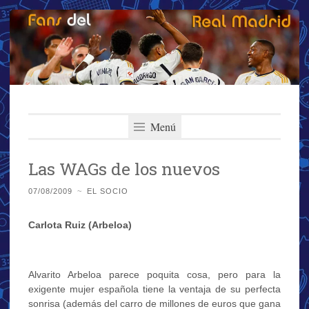
Fans del Real
Saltar
El primer y más importante blog del Real Madrid
al
Menú
Madrid
contenido
Las WAGs de los nuevos
07/08/2009
~
EL SOCIO
Carlota Ruiz (Arbeloa)
Alvarito Arbeloa parece poquita cosa, pero para la
exigente mujer española tiene la ventaja de su perfecta
sonrisa (además del carro de millones de euros que gana