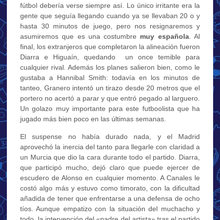
fútbol debería verse siempre así. Lo único irritante era la
gente que seguía llegando cuando ya se llevaban 20 o y
hasta 30 minutos de juego, pero nos resignaremos y
asumiremos que es una costumbre
muy española
. Al
final, los extranjeros que completaron la alineación fueron
Diarra e Higuaín, quedando un once temible para
cualquier rival. Además los planes salieron bien, como le
gustaba a Hannibal Smith: todavía en los minutos de
tanteo, Granero intentó un tirazo desde 20 metros que el
portero no acertó a parar y que entró pegado al larguero.
Un golazo muy importante para este futboolista que ha
jugado más bien poco en las últimas semanas.
El suspense no había durado nada, y el Madrid
aprovechó la inercia del tanto para llegarle con claridad a
un Murcia que dio la cara durante todo el partido. Diarra,
que participó mucho, dejó claro que puede ejercer de
escudero de Alonso en cualquier momento. A Canales le
costó algo más y estuvo como timorato, con la dificultad
añadida de tener que enfrentarse a una defensa de ocho
tíos. Aunque empatizo con la situación del muchacho y
todo, la intervención del «padre del artista» tras el partido