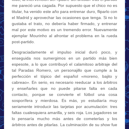
me pareció una cagada. Por supuesto que el chico no es
titular, ha venido este año para entrenar duro, fliparlo con
el Madrid y aprovechar las ocasiones que tenga. Si no lo
gustaba el trato, no debería haber firmado, y entrenar
mal por este motivo es un tremendo error. Nuevamente
ejemplar Mourinho al afrontar el problema en la rueda
post-partido.
Desgraciadamente el impulso inicial duró poco, y
enseguida nos sumergimos en un partido más bien
espesote, a lo que contribuyó el calamitoso arbitraje del
tal Paradas Romero, un personajillo que cumple a la
perfección el tópico del español «moreno, bajito y
cabreao». En serio, es necesario reeducar a los árbitros
y enseñarles que no puede pitarse falta en cada
contacto, porque se convierte el fútbol una cosa
sosporífera y mierdosa. Es más, yo estudiaría muy
seriamente introducir las tarjetas por acumulación: tres
faltas cualesquiera amarilla, y seis roja. Los jugadores se
lo pensaría mucho más antes de cometerlas y los
árbitros antes de pitarlas. La culminación de su
show
fue