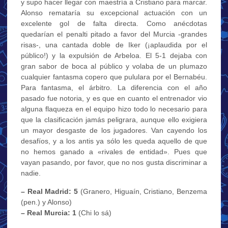
y supo hacer llegar con maestría a Cristiano para marcar.
Alonso remataría su excepcional actuación con un
excelente gol de falta directa. Como anécdotas
quedarían el penalti pitado a favor del Murcia -grandes
risas-, una cantada doble de Iker (¡aplaudida por el
público!) y la expulsión de Arbeloa. El 5-1 dejaba con
gran sabor de boca al público y volaba de un plumazo
cualquier fantasma copero que pululara por el Bernabéu.
Para fantasma, el árbitro. La diferencia con el año
pasado fue notoria, y es que en cuanto el entrenador vio
alguna flaqueza en el equipo hizo todo lo necesario para
que la clasificación jamás peligrara, aunque ello exigiera
un mayor desgaste de los jugadores. Van cayendo los
desafíos, y a los antis ya sólo les queda aquello de que
no hemos ganado a «rivales de entidad». Pues que
vayan pasando, por favor, que no nos gusta discriminar a
nadie.
– Real Madrid: 5
(Granero, Higuaín, Cristiano, Benzema
(pen.) y Alonso)
– Real Murcia: 1
(Chi lo sá)