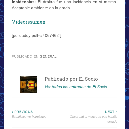
Incidencias:
El árbitro fue una incidencia en sí mismo.
Aceptable ambiente en la grada.
Videoresumen
[polldaddy poll=»4067462″]
:
PUBLICADO EN
GENERAL
Publicado por
El Socio
Ver todas las entradas de El Socio
Navegación
‹ PREVIOUS
NEXT ›
Españoles vs Marcianos
Observad el monstruo que habéis
de
creado