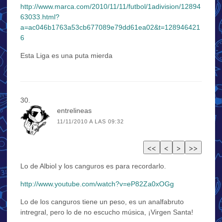
http://www.marca.com/2010/11/11/futbol/1adivision/12894
63033.html?
a=ac046b1763a53cb677089e79dd61ea02&t=128946421
6
Esta Liga es una puta mierda
entrelineas
11/11/2010 A LAS 09:32
Lo de Albiol y los canguros es para recordarlo.
http://www.youtube.com/watch?v=eP82Za0xOGg
Lo de los canguros tiene un peso, es un analfabruto
intregral, pero lo de no escucho música, ¡Virgen Santa!