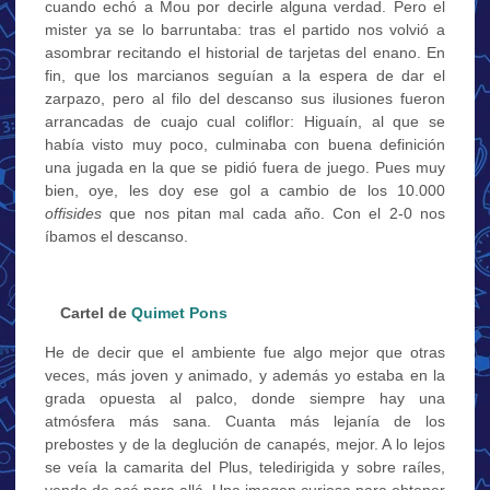
cuando echó a Mou por decirle alguna verdad. Pero el
mister ya se lo barruntaba: tras el partido nos volvió a
asombrar recitando el historial de tarjetas del enano. En
fin, que los marcianos seguían a la espera de dar el
zarpazo, pero al filo del descanso sus ilusiones fueron
arrancadas de cuajo cual coliflor: Higuaín, al que se
había visto muy poco, culminaba con buena definición
una jugada en la que se pidió fuera de juego. Pues muy
bien, oye, les doy ese gol a cambio de los 10.000
offisides
que nos pitan mal cada año. Con el 2-0 nos
íbamos el descanso.
…
Cartel de
Quimet Pons
He de decir que el ambiente fue algo mejor que otras
veces, más joven y animado, y además yo estaba en la
grada opuesta al palco, donde siempre hay una
atmósfera más sana. Cuanta más lejanía de los
prebostes y de la deglución de canapés, mejor. A lo lejos
se veía la camarita del Plus, teledirigida y sobre raíles,
yendo de acá para allá. Una imagen curiosa para obtener