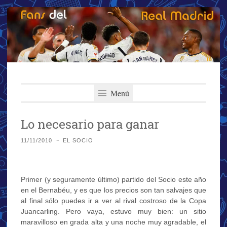
Fans del Real
Saltar
El primer y más importante blog del Real Madrid
al
Menú
Madrid
contenido
Lo necesario para ganar
11/11/2010
~
EL SOCIO
Primer (y seguramente último) partido del Socio este año
en el Bernabéu, y es que los precios son tan salvajes que
al final sólo puedes ir a ver al rival costroso de la Copa
Juancarling. Pero vaya, estuvo muy bien: un sitio
maravilloso en grada alta y una noche muy agradable, el