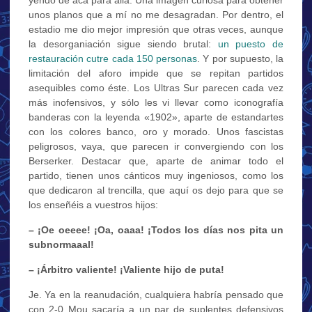
unos planos que a mí no me desagradan. Por dentro, el
estadio me dio mejor impresión que otras veces, aunque
la desorganiación sigue siendo brutal:
un puesto de
restauración cutre cada 150 personas
. Y por supuesto, la
limitación del aforo impide que se repitan partidos
asequibles como éste. Los Ultras Sur parecen cada vez
más inofensivos, y sólo les vi llevar como iconografía
banderas con la leyenda «1902», aparte de estandartes
con los colores banco, oro y morado. Unos fascistas
peligrosos, vaya, que parecen ir convergiendo con los
Berserker. Destacar que, aparte de animar todo el
partido, tienen unos cánticos muy ingeniosos, como los
que dedicaron al trencilla, que aquí os dejo para que se
los enseñéis a vuestros hijos:
– ¡Oe oeeee! ¡Oa, oaaa! ¡Todos los días nos pita un
subnormaaal!
– ¡Árbitro valiente! ¡Valiente hijo de puta!
Je. Ya en la reanudación, cualquiera habría pensado que
con 2-0 Mou sacaría a un par de suplentes defensivos