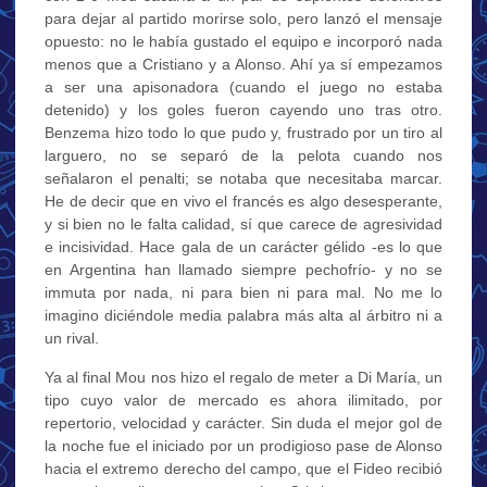
para dejar al partido morirse solo, pero lanzó el mensaje
opuesto: no le había gustado el equipo e incorporó nada
menos que a Cristiano y a Alonso. Ahí ya sí empezamos
a ser una apisonadora (cuando el juego no estaba
detenido) y los goles fueron cayendo uno tras otro.
Benzema hizo todo lo que pudo y, frustrado por un tiro al
larguero, no se separó de la pelota cuando nos
señalaron el penalti; se notaba que necesitaba marcar.
He de decir que en vivo el francés es algo desesperante,
y si bien no le falta calidad, sí que carece de agresividad
e incisividad. Hace gala de un carácter gélido -es lo que
en Argentina han llamado siempre pechofrío- y no se
immuta por nada, ni para bien ni para mal. No me lo
imagino diciéndole media palabra más alta al árbitro ni a
un rival.
Ya al final Mou nos hizo el regalo de meter a Di María, un
tipo cuyo valor de mercado es ahora ilimitado, por
repertorio, velocidad y carácter. Sin duda el mejor gol de
la noche fue el iniciado por un prodigioso pase de Alonso
hacia el extremo derecho del campo, que el Fideo recibió